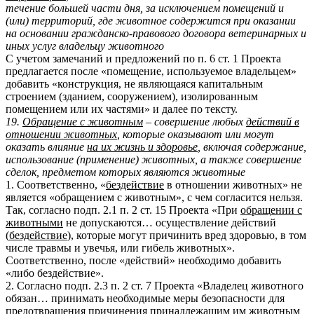
течение большей части дня, за исключением помещений и
(или) территорий, где животное содержится при оказании
на основании гражданско-правового договора ветеринарных и
иных услуг владельцу животного
С учетом замечаний и предложений по п. 6 ст. 1 Проекта
предлагается после «помещение, используемое владельцем»
добавить «конструкция, не являющаяся капитальным
строением (зданием, сооружением), изолированным
помещением или их частями» и далее по тексту.
19.
Обращение с животным
– совершение любых
действий в
отношении животных
, которые оказывают или могут
оказать влияние
на их жизнь и здоровье
, включая содержание,
использование (применение) животных, а также совершение
сделок, предметом которых являются животные
1. Соответственно, «
бездействие
в отношении животных» не
является «обращением с животным», с чем согласится нельзя.
Так, согласно подп. 2.1 п. 2 ст. 15 Проекта «При
обращении с
животными
не допускаются… осуществление действий
(
бездействие
), которые могут причинить вред здоровью, в том
числе травмы и увечья, или гибель животных».
Соответственно, после «действий» необходимо добавить
«либо бездействие».
2. Согласно подп. 2.3 п. 2 ст. 7 Проекта «Владелец животного
обязан… принимать необходимые меры безопасности для
предотвращения причинения принадлежащим им животным