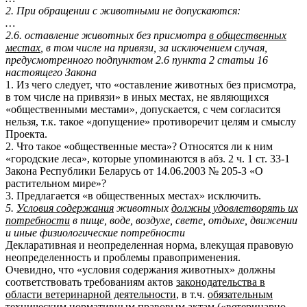
2. При обращении с животными не допускаются:
…
2.6. оставление животных без присмотра
в общественных
местах
, в том числе на привязи, за исключением случая,
предусмотренного подпунктом 2.6 пункта 2 статьи 16
настоящего Закона
1. Из чего следует, что «оставление животных без присмотра,
в том числе на привязи» в иных местах, не являющихся
«общественными местами», допускается, с чем согласится
нельзя, т.к. такое «допущение» противоречит целям и смыслу
Проекта.
2. Что такое «общественные места»? Относятся ли к ним
«городские леса», которые упоминаются в абз. 2 ч. 1 ст. 33-1
Закона Республики Беларусь от 14.06.2003 № 205-З «О
растительном мире»?
3. Предлагается «в общественных местах» исключить.
5.
Условия содержания
животных
должны удовлетворять их
потребности
в пище, воде, воздухе, свете, отдыхе, движении
и иные физиологические потребности
Декларативная и неопределенная норма, влекущая правовую
неопределенность и проблемы правоприменения.
Очевидно, что «условия содержания животных» должны
соответствовать требованиям актов
законодательства в
области ветеринарной деятельности
, в т.ч.
обязательным
техническим нормативным правовым актам («ветеринарно-