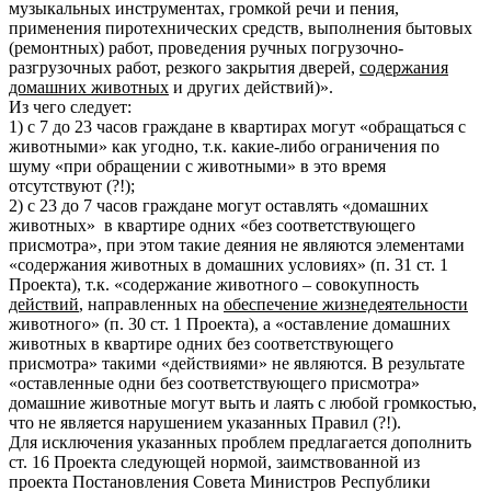
музыкальных инструментах, громкой речи и пения,
применения пиротехнических средств, выполнения бытовых
(ремонтных) работ, проведения ручных погрузочно-
разгрузочных работ, резкого закрытия дверей,
содержания
домашних животных
и других действий)».
Из чего следует:
1) с 7 до 23 часов граждане в квартирах могут «обращаться с
животными» как угодно, т.к. какие-либо ограничения по
шуму «при обращении с животными» в это время
отсутствуют (?!);
2) с 23 до 7 часов граждане могут оставлять «домашних
животных» в квартире одних «без соответствующего
присмотра», при этом такие деяния не являются элементами
«содержания животных в домашних условиях» (п. 31 ст. 1
Проекта), т.к. «содержание животного – совокупность
действий
, направленных на
обеспечение жизнедеятельности
животного» (п. 30 ст. 1 Проекта), а «оставление домашних
животных в квартире одних без соответствующего
присмотра» такими «действиями» не являются. В результате
«оставленные одни без соответствующего присмотра»
домашние животные могут выть и лаять с любой громкостью,
что не является нарушением указанных Правил (?!).
Для исключения указанных проблем предлагается дополнить
ст. 16 Проекта следующей нормой, заимствованной из
проекта Постановления Совета Министров Республики