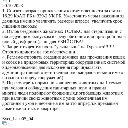
1
20.10.2023
1. Снизить возраст привлечения к ответственности за статьи
16.29 КоАП РБ и 339-2 УК РБ. Ужесточить меры наказания за
деяния,а именно увеличить размеры штрафа, увеличить срок
лишения свободы.
2. Отлов бездомных животных ТОЛЬКО для стерилизации с
последующим выпуском в среду обитания или пристройства в
новый дом(приют),а не для УБИЙСТВА!
3. Запретить деятельность "усыпальни" на Гурского!!!!!!!
Строить приюты на гос обеспечении.
4. Регламентировать создание домиков для проживания кошек
и собак на придомовых территориях,оборудованных системой
видеонаблюдения для исключения порчи(налагать
административной ответственностью вандалов независимо от
возраста за порчу сооружений)
5. Пересмотреть нормы по количеству животных на 1 семью
при условии соблюдения санитарных норм и правил.
многие люди подбирают брошенных,погибающих животных
при наличии своих животных с улиц,обеспечивая им
достойный уход и лечение,а им за это штраф,т.к превышен
лимит животных в квартире.
Svet_Lana05_04
5