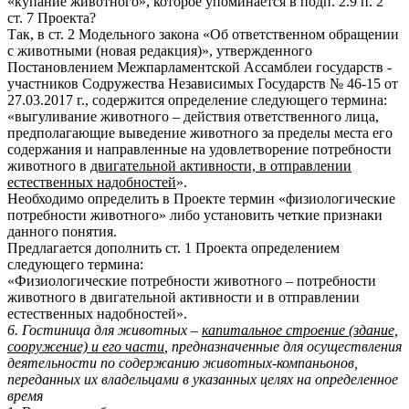
«купание животного», которое упоминается в подп. 2.9 п. 2
ст. 7 Проекта?
Так, в ст. 2 Модельного закона «Об ответственном обращении
с животными (новая редакция)», утвержденного
Постановлением Межпарламентской Ассамблеи государств -
участников Содружества Независимых Государств № 46-15 от
27.03.2017 г., содержится определение следующего термина:
«выгуливание животного – действия ответственного лица,
предполагающие выведение животного за пределы места его
содержания и направленные на удовлетворение потребности
животного в
двигательной активности, в отправлении
естественных надобностей
».
Необходимо определить в Проекте термин «физиологические
потребности животного» либо установить четкие признаки
данного понятия.
Предлагается дополнить ст. 1 Проекта определением
следующего термина:
«Физиологические потребности животного – потребности
животного в двигательной активности и в отправлении
естественных надобностей».
6. Гостиница для животных –
капитальное строение (здание,
сооружение) и его части
, предназначенные для осуществления
деятельности по содержанию животных-компаньонов,
переданных их владельцами в указанных целях на определенное
время