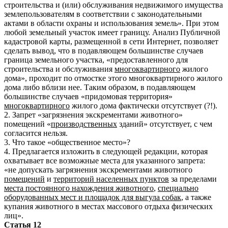
строительства и (или) обслуживания недвижимого имущества
землепользователям в соответствии с законодательными
актами в области охраны и использования земель». При этом
любой земельный участок имеет границу. Анализ Публичной
кадастровой карты, размещенной в сети Интернет, позволяет
сделать вывод, что в подавляющем большинстве случаев
граница земельного участка, «предоставленного для
строительства и обслуживания
многоквартирного
жилого
дома», проходит по отмостке этого многоквартирного жилого
дома либо вблизи нее. Таким образом, в подавляющем
большинстве случаев «придомовая территория»
многоквартирного
жилого дома фактически отсутствует (?!).
2. Запрет «загрязнения экскрементами животного»
помещений «
производственных
зданий» отсутствует, с чем
согласится нельзя.
3. Что такое «общественное место»?
4. Предлагается изложить в следующей редакции, которая
охватывает все возможные места для указанного запрета:
«не допускать загрязнения экскрементами животного
помещений
и
территорий населенных пунктов
за пределами
места постоянного нахождения животного
,
специально
оборудованных мест и площадок для выгула собак
, а также
купания животного в местах массового отдыха физических
лиц».
Статья 12