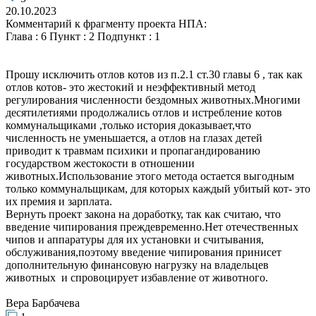
20.10.2023
Комментарий к фрагменту проекта НПА:
Глава : 6 Пункт : 2 Подпункт : 1
Прошу исключить отлов котов из п.2.1 ст.30 главы 6 , так как
отлов котов- это жестокий и неэффективный метод
регулирования численности бездомных животных.Многими
десятилетиями продолжались отлов и истребление котов
коммунальщиками ,только история доказывает,что
численность не уменьшается, а отлов на глазах детей
приводит к травмам психики и пропагандированию
государством жестокости в отношении
животных.Использование этого метода остается выгодным
только коммунальщикам, для которых каждый убитый кот- это
их премия и зарплата.
Вернуть проект закона на доработку, так как считаю, что
введение чипирования преждевременно.Нет отечественных
чипов и аппаратуры для их установки и считывания,
обслуживания,поэтому введение чипирования принисет
дополнительную финансовую нагрузку на владельцев
животных и спровоцирует избавление от животного.
Вера Барбачева