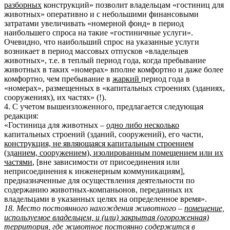
разборных
конструкций» позволит владельцам «гостиниц для
животных» оперативно и с небольшими финансовыми
затратами увеличивать «номерной фонд» в период
наибольшего спроса на такие «гостиничные услуги».
Очевидно, что наибольший спрос на указанные услуги
возникает в период массовых отпусков «владельцев
животных», т.е. в теплый период года, когда пребывание
животных в таких «номерах» вполне комфортно и даже более
комфортно, чем пребывание в
жаркий
период года в
«номерах», размещенных в «капитальных строениях (зданиях,
сооружениях), их частях» (!).
4. С учетом вышеизложенного, предлагается следующая
редакция:
«Гостиница для животных –
одно либо несколько
капитальных строений (зданий, сооружений), его части,
конструкция, не являющаяся капитальным строением
(зданием, сооружением), изолированным помещением или их
частями
, [вне зависимости от присоединения или
неприсоединения к инженерным коммуникациям],
предназначенные для осуществления деятельности по
содержанию животных-компаньонов, переданных их
владельцами в указанных целях на определенное время».
18. Место постоянного нахождения животного –
помещение,
используемое владельцем, и (или) закрытая (огороженная)
территория
, где животное постоянно содержится в