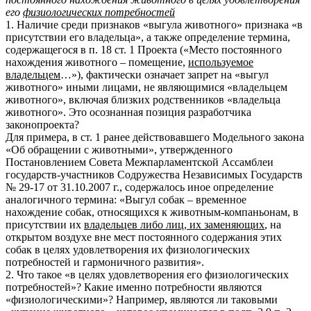
его
физиологических потребностей
1. Наличие среди признаков «выгула животного» признака «в
присутствии его владельца», а также определение термина,
содержащегося в п. 18 ст. 1 Проекта («Место постоянного
нахождения животного – помещение,
используемое
владельцем
…»), фактически означает запрет на «выгул
животного» иными лицами, не являющимися «владельцем
животного», включая близких родственников «владельца
животного». Это осознанная позиция разработчика
законопроекта?
Для примера, в ст. 1 ранее действовавшего Модельного закона
«Об обращении с животными», утвержденного
Постановлением Совета Межпарламентской Ассамблеи
государств-участников Содружества Независимых Государств
№ 29-17 от 31.10.2007 г., содержалось иное определение
аналогичного термина: «Выгул собак – временное
нахождение собак, относящихся к животным-компаньонам, в
присутствии их
владельцев либо лиц, их заменяющих
, на
открытом воздухе вне мест постоянного содержания этих
собак в целях удовлетворения их физиологических
потребностей и гармоничного развития».
2. Что такое «в целях удовлетворения его физиологических
потребностей»? Какие именно потребности являются
«физиологическими»? Например, являются ли таковыми