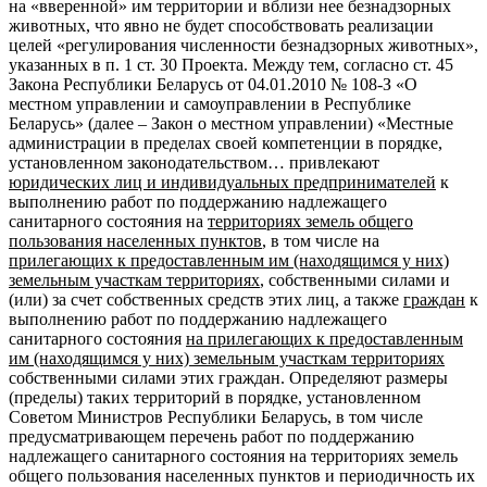
на «вверенной» им территории и вблизи нее безнадзорных
животных, что явно не будет способствовать реализации
целей «регулирования численности безнадзорных животных»,
указанных в п. 1 ст. 30 Проекта. Между тем, согласно ст. 45
Закона Республики Беларусь от 04.01.2010 № 108-З «О
местном управлении и самоуправлении в Республике
Беларусь» (далее – Закон о местном управлении) «Местные
администрации в пределах своей компетенции в порядке,
установленном законодательством… привлекают
юридических лиц и индивидуальных предпринимателей
к
выполнению работ по поддержанию надлежащего
санитарного состояния на
территориях земель общего
пользования населенных пунктов
, в том числе на
прилегающих к предоставленным им (находящимся у них)
земельным участкам территориях
, собственными силами и
(или) за счет собственных средств этих лиц, а также
граждан
к
выполнению работ по поддержанию надлежащего
санитарного состояния
на прилегающих к предоставленным
им (находящимся у них) земельным участкам территориях
собственными силами этих граждан. Определяют размеры
(пределы) таких территорий в порядке, установленном
Советом Министров Республики Беларусь, в том числе
предусматривающем перечень работ по поддержанию
надлежащего санитарного состояния на территориях земель
общего пользования населенных пунктов и периодичность их