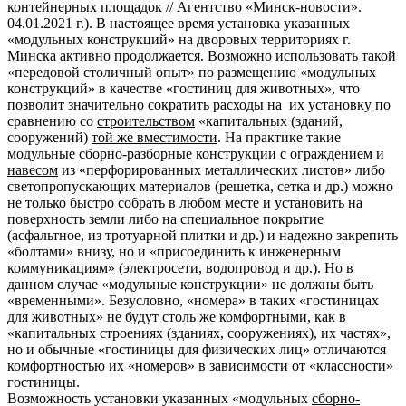
контейнерных площадок // Агентство «Минск-новости».
04.01.2021 г.). В настоящее время установка указанных
«модульных конструкций» на дворовых территориях г.
Минска активно продолжается. Возможно использовать такой
«передовой столичный опыт» по размещению «модульных
конструкций» в качестве «гостиниц для животных», что
позволит значительно сократить расходы на их
установку
по
сравнению со
строительством
«капитальных (зданий,
сооружений)
той же вместимости
. На практике такие
модульные
сборно-разборные
конструкции с
ограждением и
навесом
из «перфорированных металлических листов» либо
светопропускающих материалов (решетка, сетка и др.) можно
не только быстро собрать в любом месте и установить на
поверхность земли либо на специальное покрытие
(асфальтное, из тротуарной плитки и др.) и надежно закрепить
«болтами» внизу, но и «присоединить к инженерным
коммуникациям» (электросети, водопровод и др.). Но в
данном случае «модульные конструкции» не должны быть
«временными». Безусловно, «номера» в таких «гостиницах
для животных» не будут столь же комфортными, как в
«капитальных строениях (зданиях, сооружениях), их частях»,
но и обычные «гостиницы для физических лиц» отличаются
комфортностью их «номеров» в зависимости от «классности»
гостиницы.
Возможность установки указанных «модульных
сборно-