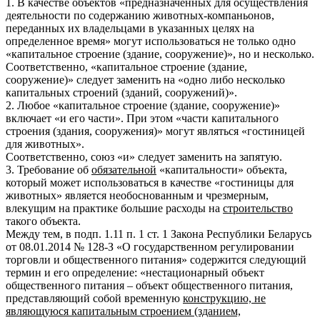
1. В качестве объектов «предназначенных для осуществления
деятельности по содержанию животных-компаньонов,
переданных их владельцами в указанных целях на
определенное время» могут использоваться не только одно
«капитальное строение (здание, сооружение)», но и несколько.
Соответственно, «капитальное строение (здание,
сооружение)» следует заменить на «одно либо несколько
капитальных строений (зданий, сооружений)».
2. Любое «капитальное строение (здание, сооружение)»
включает «и его части». При этом «части капитального
строения (здания, сооружения)» могут являться «гостиницей
для животных».
Соответственно, союз «и» следует заменить на запятую.
3. Требование об
обязательной
«капитальности» объекта,
который может использоваться в качестве «гостиницы для
животных» является необоснованным и чрезмерным,
влекущим на практике большие расходы на
строительство
такого объекта.
Между тем, в подп. 1.11 п. 1 ст. 1 Закона Республики Беларусь
от 08.01.2014 № 128-З «О государственном регулировании
торговли и общественного питания» содержится следующий
термин и его определение: «нестационарный объект
общественного питания – объект общественного питания,
представляющий собой временную
конструкцию, не
являющуюся капитальным строением (зданием,