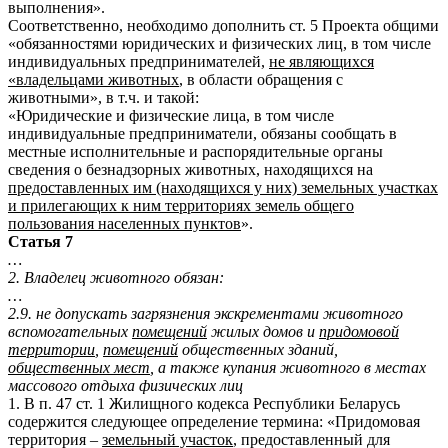
выполнения».
Соответственно, необходимо дополнить ст. 5 Проекта общими
«обязанностями юридических и физических лиц, в том числе
индивидуальных предпринимателей,
не являющихся
«владельцами животных
, в области обращения с
животными», в т.ч. и такой:
«Юридические и физические лица, в том числе
индивидуальные предприниматели, обязаны сообщать в
местные исполнительные и распорядительные органы
сведения о безнадзорных животных, находящихся на
предоставленных им (находящихся у них) земельных участках
и прилегающих к ним территориях земель общего
пользования населенных пунктов
».
Статья 7
…
2. Владелец животного обязан:
…
2.9. не допускать загрязнения экскрементами животного
вспомогательных
помещений
жилых домов и
придомовой
территории
,
помещений
общественных зданий,
общественных мест
, а также купания животного в местах
массового отдыха физических лиц
1. В п. 47 ст. 1 Жилищного кодекса Республики Беларусь
содержится следующее определение термина: «Придомовая
территория –
земельный участок
, предоставленный для