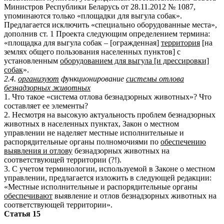
Министров Республики Беларусь от 28.11.2012 № 1087,
упоминаются только «площадки для выгула собак».
Предлагается исключить «специально оборудованные места»,
дополнив ст. 1 Проекта следующим определением термина:
«площадка для выгула собак – [огражденная]
территория
[на
землях общего пользования населенных пунктов
]
с
установленным
оборудованием для выгула [и дрессировки]
собак
».
2.4.
организуют
функционирование
системы отлова
безнадзорных животных
1. Что такое «система отлова безнадзорных животных»? Что
составляет ее элементы?
2. Несмотря на высокую актуальность проблем безнадзорных
животных в населенных пунктах, Закон о местном
управлении не наделяет местные исполнительные и
распорядительные органы полномочиями по
обеспечению
выявления и отлову
безнадзорных животных на
соответствующей территории (?!).
3. С учетом терминологии, используемой в Законе о местном
управлении, предлагается изложить в следующей редакции:
«Местные исполнительные и распорядительные органы
обеспечивают
выявление и отлов безнадзорных животных на
соответствующей территории».
Статья 15
…