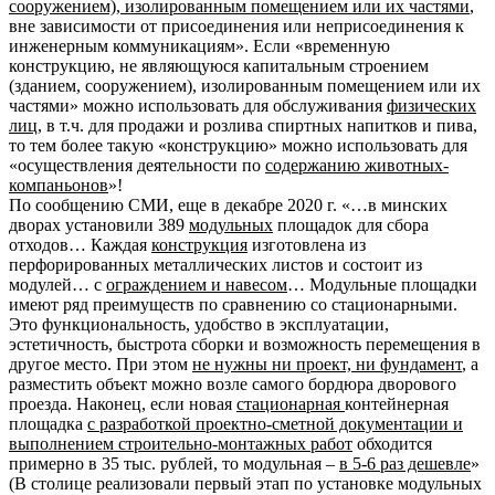
сооружением), изолированным помещением или их частями
,
вне зависимости от присоединения или неприсоединения к
инженерным коммуникациям». Если «временную
конструкцию, не являющуюся капитальным строением
(зданием, сооружением), изолированным помещением или их
частями» можно использовать для обслуживания
физических
лиц
, в т.ч. для продажи и розлива спиртных напитков и пива,
то тем более такую «конструкцию» можно использовать для
«осуществления деятельности по
содержанию животных-
компаньонов
»!
По сообщению СМИ, еще в декабре 2020 г. «…в минских
дворах установили 389
модульных
площадок для сбора
отходов… Каждая
конструкция
изготовлена из
перфорированных металлических листов и состоит из
модулей… с
ограждением и навесом
… Модульные площадки
имеют ряд преимуществ по сравнению со стационарными.
Это функциональность, удобство в эксплуатации,
эстетичность, быстрота сборки и возможность перемещения в
другое место. При этом
не нужны ни проект, ни фундамент
, а
разместить объект можно возле самого бордюра дворового
проезда. Наконец, если новая
стационарная
контейнерная
площадка
с разработкой проектно-сметной документации и
выполнением строительно-монтажных работ
обходится
примерно в 35 тыс. рублей, то модульная –
в 5-6 раз дешевле
»
(В столице реализовали первый этап по установке модульных