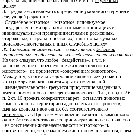
караульных, поисково-спасательных и иных
служебных
целях
».
3. Предлагается изложить определение указанного термина в
следующей редакции:
«Служебное животное – животное, используемое
государственными органами и иными организациями,
индивидуальными предпринимателями
в розыскных,
сторожевых, патрульно-постовых, защитно-караульных,
поисково-спасательных и иных
служебных целях
».
30. Содержание животного – совокупность
действий
,
направленных на обеспечение жизнедеятельности животного
Из чего следует, что любое «бездействие», в т.ч. и
«направленное на обеспечение жизнедеятельности
животного», не признается «содержанием животного».
Между тем, многие т.н. «домашние животные» (собаки и
коты) не зря так называются – для их нормальной
«жизнедеятельности» требуется
присутствие
владельца в
«месте постоянного нахождения животного». Так, в подп. 2.6
п. 2 ст. 16 проекта содержится запрет «оставлять животных-
компаньонов на территории садоводческих товариществ,
дачных кооперативов
одних без соответствующего
присмотра
…». При этом «оставление животных-компаньонов
одних без соответствующего присмотра» явно не направлено
«на обеспечение жизнедеятельности животного» и,
соответственно, «содержанием животного» не является, с чем