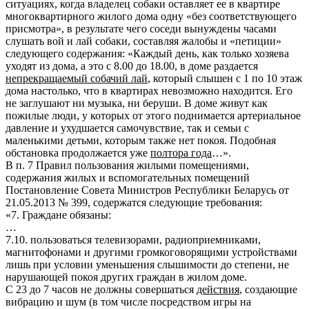
ситуациях, когда владелец собаки оставляет ее в квартире
многоквартирного жилого дома одну «без соответствующего
присмотра», в результате чего соседи вынуждены часами
слушать вой и лай собаки, составляя жалобы и «петиции»
следующего содержания: «Каждый день, как только хозяева
уходят из дома, а это с 8.00 до 18.00, в доме раздается
непрекращаемый собачий лай
, который слышен с 1 по 10 этаж
дома настолько, что в квартирах невозможно находится. Его
не заглушают ни музыка, ни беруши. В доме живут как
пожилые люди, у которых от этого поднимается артериальное
давление и ухудшается самочувствие, так и семьи с
маленькими детьми, которым также нет покоя. Подобная
обстановка продолжается уже
полтора года
…».
В п. 7 Правил пользования жилыми помещениями,
содержания жилых и вспомогательных помещений
Постановление Совета Министров Республики Беларусь от
21.05.2013 № 399, содержатся следующие требования:
«7. Граждане обязаны:
…
7.10. пользоваться телевизорами, радиоприемниками,
магнитофонами и другими громкоговорящими устройствами
лишь при условии уменьшения слышимости до степени, не
нарушающей покоя других граждан в жилом доме.
С 23 до 7 часов не должны совершаться
действия
, создающие
вибрацию и шум (в том числе посредством игры на