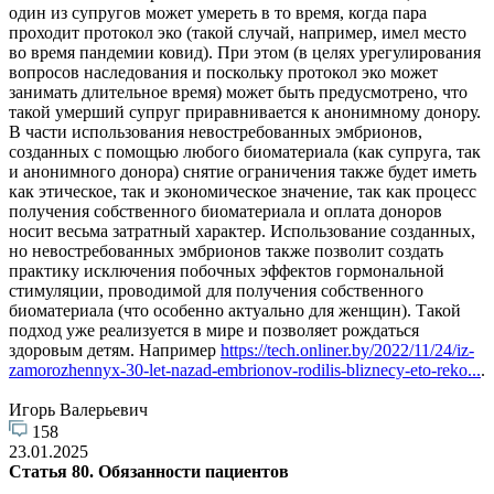
один из супругов может умереть в то время, когда пара
проходит протокол эко (такой случай, например, имел место
во время пандемии ковид). При этом (в целях урегулирования
вопросов наследования и поскольку протокол эко может
занимать длительное время) может быть предусмотрено, что
такой умерший супруг приравнивается к анонимному донору.
В части использования невостребованных эмбрионов,
созданных с помощью любого биоматериала (как супруга, так
и анонимного донора) снятие ограничения также будет иметь
как этическое, так и экономическое значение, так как процесс
получения собственного биоматериала и оплата доноров
носит весьма затратный характер. Использование созданных,
но невостребованных эмбрионов также позволит создать
практику исключения побочных эффектов гормональной
стимуляции, проводимой для получения собственного
биоматериала (что особенно актуально для женщин). Такой
подход уже реализуется в мире и позволяет рождаться
здоровым детям. Например
https://tech.onliner.by/2022/11/24/iz-
zamorozhennyx-30-let-nazad-embrionov-rodilis-bliznecy-eto-reko...
.
Игорь Валерьевич
158
23.01.2025
Статья 80. Обязанности пациентов
…