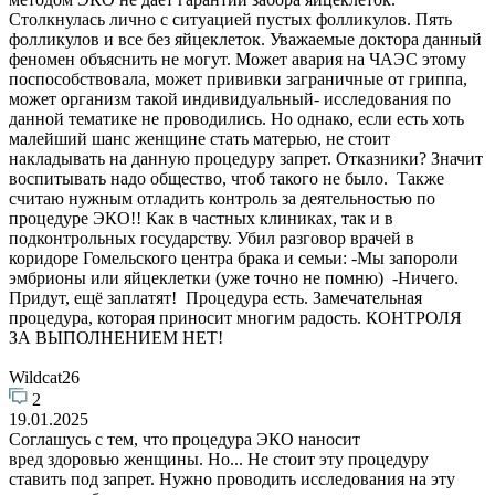
Столкнулась лично с ситуацией пустых фолликулов. Пять
фолликулов и все без яйцеклеток. Уважаемые доктора данный
феномен объяснить не могут. Может авария на ЧАЭС этому
поспособствовала, может прививки заграничные от гриппа,
может организм такой индивидуальный- исследования по
данной тематике не проводились. Но однако, если есть хоть
малейший шанс женщине стать матерью, не стоит
накладывать на данную процедуру запрет. Отказники? Значит
воспитывать надо общество, чтоб такого не было. Также
считаю нужным отладить контроль за деятельностью по
процедуре ЭКО!! Как в частных клиниках, так и в
подконтрольных государству. Убил разговор врачей в
коридоре Гомельского центра брака и семьи: -Мы запороли
эмбрионы или яйцеклетки (уже точно не помню) -Ничего.
Придут, ещё заплатят! Процедура есть. Замечательная
процедура, которая приносит многим радость. КОНТРОЛЯ
ЗА ВЫПОЛНЕНИЕМ НЕТ!
Wildcat26
2
19.01.2025
Соглашусь с тем, что процедура ЭКО наносит
вред здоровью женщины. Но... Не стоит эту процедуру
ставить под запрет. Нужно проводить исследования на эту