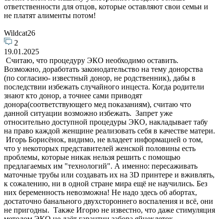
ответственности для отцов, которые оставляют свои семьи и
не платят алименты потом!
Wildcat26
2
19.01.2025
Считаю, что процедуру ЭКО необходимо оставить.
Возможно, доработать законодательство на тему донорства
(по согласию- известный донор, не родственник), дабы в
последствии избежать случайного инцеста. Когда родители
знают кто донор, а точнее сами приводят
донора(соответствующего мед показаниям), считаю что
данной ситуации возможно избежать. Запрет уже
относительно доступной процедуры ЭКО, накладывает табу
на право каждой женщине реализовать себя в качестве матери.
Игорь Борисëнок, видимо, не владеет информацией о том,
что у некоторых представителей женской половины есть
проблемы, которые никак нельзя решить с помощью
предлагаемых им "технологий". А именно: пересаживать
маточные трубы или создавать их на 3D принтере и вживлять,
к сожалению, ни в одной стране мира ещё не научились. Без
них беременность невозможна! Не надо здесь об абортах,
достаточно банального двухстороннего воспаления и всё, они
не пригодны. Также Игорю не известно, что даже стимуляция
методом ЭКО не даёт гарантии забора яйцеклеток.