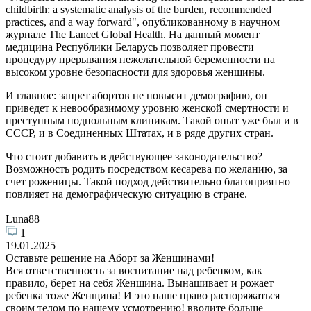
childbirth: a systematic analysis of the burden, recommended
practices, and a way forward", опубликованному в научном
журнале The Lancet Global Health. На данный момент
медицина Республики Беларусь позволяет провести
процедуру прерывания нежелательной беременности на
высоком уровне безопасности для здоровья женщины.
И главное: запрет абортов не повысит демографию, он
приведет к невообразимому уровню женской смертности и
преступным подпольным клиникам. Такой опыт уже был и в
СССР, и в Соединенных Штатах, и в ряде других стран.
Что стоит добавить в действующее законодательство?
Возможность родить посредством кесарева по желанию, за
счет роженицы. Такой подход действительно благоприятно
повлияет на демографическую ситуацию в стране.
Luna88
1
19.01.2025
Оставьте решение на Аборт за Женщинами!
Вся ответственность за воспитание над ребенком, как
правило, берет на себя Женщина. Вынашивает и рожает
ребенка тоже Женщина! И это наше право распоряжаться
своим телом по нашему усмотрению! вводите больше