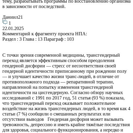
тему, разрабатывать программы по восстановлению организма
в зависимости от последствий.
Даниил21
1
22.01.2025
Комментарий к фрагменту проекта НПА:
Раздел : 3 Глава : 13 Параграф : 103
С точки зрения современной медицины, трансгендерный
переход является эффективным способом преодоления
гендерной дисфории — стресс от несоответствия своей
гендерной идентичности приписанному при рождении полу
— и улучшает качество жизни транс-людей, в отличие от
противоположного подхода — репаративной терапии,
направленной на попытку изменения трансгендерной
идентичности на цисгендерную. Согласно обзору научных
исследований с 1991 по 2017 год, 51 статья (93 %) показала,
что трансгендерный переход оказывает положительное
воздействие на жизнь трансгендерных людей, в то время как 4
статьи (7 %) сообщили о смешанных результатах или
отсутствии выводов Гендерная дисфория может вызывать
тревожность, депрессию и иметь крайне тяжёлые последствия
для здоровья, социального функционирования, а нередко и