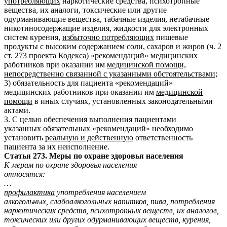
употребляющих
наркотические средства, психотропные
вещества, их аналоги, токсические или другие
одурманивающие вещества, табачные изделия, нетабачные
никотиносодержащие изделия, жидкости для электронных
систем курения,
избыточно потребляющих
пищевые
продукты с высоким содержанием соли, сахаров и жиров (ч. 2
ст. 273 проекта Кодекса) «рекомендаций» медицинских
работников при оказании им
медицинской помощи,
непосредственно связанной с указанными
обстоятельствами;
3) обязательность для пациента «рекомендаций»
медицинских работников при оказании им
медицинской
помощи
в иных случаях, установленных законодательными
актами.
3. С целью обеспечения выполнения пациентами
указанных обязательных «рекомендаций» необходимо
установить
реальную и действенную
ответственность
пациента за их неисполнение.
Статья 273. Меры по охране здоровья населения
К мерам по охране здоровья населения
относятся:
…
профилактика
употребления населением
алкогольных, слабоалкогольных напитков, пива, потребления
наркотических средств, психотропных веществ, их аналогов,
токсических или других одурманивающих веществ, курения,