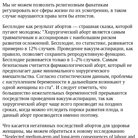
Мы не можем позволить религиозным фанатикам
регулировать все сферы жизни по их усмотрению, в таком
случае нарушаются права хотя бы атеистов.
Бесплодие как результат абортов — страшная сказка, которой
пугают молодежь: "Хирургический аборт является самым
травматичным и ассоциирован с наибольшим риском
развития осложнений. Бесплодие, по статистике, развивается
примерно в 12% случаев. Проведение вакуум-аспирации, как
правило, позволяет сохранить репродуктивную функцию.
Бесплодие развивается только в 1–2% случаев. Самым
безопасным считается фармакологический аборт, который не
предполагает даже минимального хирургического
вмешательства. Согласно статистическим данным, проблемы
с наступлением беременности в дальнейшем возникают у
одной женщины из ста". И следует отметить, что
большинство нежелательных беременностей прерываются
посредством проведения вакуум-аспирации, так как
хирургический аборт чаще всего производят на поздних
сроках, когда можно отследить пороки развития плода, и
данный аборт производится именно поэтому.
Что касается негативных последствий абортов для здоровья
женщины, мы можем обратиться к новому исследованию
"Neglected medium-term and long-term consequences of labour and