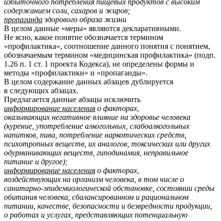
избыточного потребления пищевых продуктов с высоким
содержанием соли, сахаров и жиров;
пропаганда
здорового образа жизни
В целом данные «меры» являются декларативными.
Не ясно, какое понятие обозначается термином
«профилактика», соотношение данного понятия с понятием,
обозначаемым термином «медицинская профилактика» (подп.
1.26 п. 1 ст. 1 проекта Кодекса), не определены формы и
методы «профилактики» и «пропаганды».
В целом содержание данных абзацев дублируется
в следующих абзацах.
Предлагается данные абзацы исключить
информирование населения
о факторах,
оказывающих негативное влияние на здоровье человека
(курение, употребление алкогольных, слабоалкогольных
напитков, пива, потребление наркотических средств,
психотропных веществ, их аналогов, токсических или других
одурманивающих веществ, гиподинамия, неправильное
питание и другое);
информирование населения
о факторах,
воздействующих на организм человека, в том числе о
санитарно-эпидемиологической обстановке, состоянии среды
обитания человека, сбалансированном и рациональном
питании, качестве, безопасности и безвредности продукции,
о работах и услугах, представляющих потенциальную