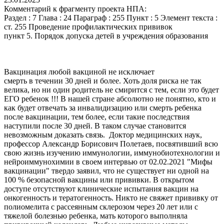
Комментарий к фрагменту проекта НПА:
Раздел : 7 Глава : 24 Параграф : 255 Пункт : 5 Элемент текста :
ст. 255 Проведение профилактических прививок
пункт 5. Порядок допуска детей в учреждения образования
Вакцинация любой вакциной не исключает
смерть в течении 30 дней и более. Хоть доля риска не так
велика, но ни один родитель не смирится с тем, если это будет
ЕГО ребенок !!! В нашей стране абсолютно не понятно, кто и
как будет отвечать за инвалидизацию или смерть ребенка
после вакцинации, тем более, если такие последствия
наступили после 30 дней. В таком случае становится
невозможным доказать связь. Доктор медицинских наук,
профессор Александр Борисович Полетаев, посвятивший всю
свою жизнь изучению иммунологии, иммунобиотехнологии и
нейроиммунохимии в своем интервью от 02.02.2021 "Мифы
вакцинации" твердо заявил, что не существует ни одной на
100 % безопасной вакцины или прививки. В открытом
доступе отсутствуют клинические испытания вакцин на
онкогенность и тератогенность. Никто не свяжет прививку от
полиомелита с рассеянным склерозом через 20 лет или с
тяжелой болезнью ребенка, мать которого выполняла