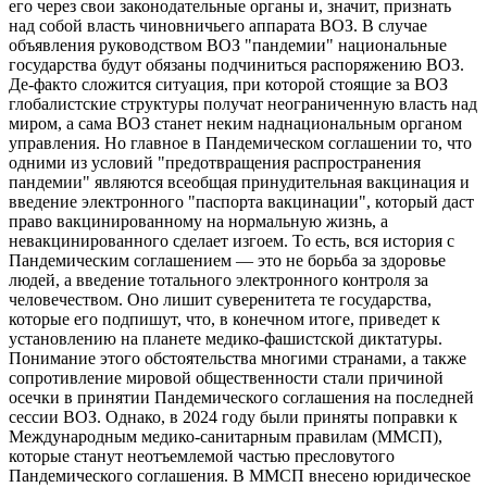
его через свои законодательные органы и, значит, признать
над собой власть чиновничьего аппарата ВОЗ. В случае
объявления руководством ВОЗ "пандемии" национальные
государства будут обязаны подчиниться распоряжению ВОЗ.
Де-факто сложится ситуация, при которой стоящие за ВОЗ
глобалистские структуры получат неограниченную власть над
миром, а сама ВОЗ станет неким наднациональным органом
управления. Но главное в Пандемическом соглашении то, что
одними из условий "предотвращения распространения
пандемии" являются всеобщая принудительная вакцинация и
введение электронного "паспорта вакцинации", который даст
право вакцинированному на нормальную жизнь, а
невакцинированного сделает изгоем. То есть, вся история с
Пандемическим соглашением — это не борьба за здоровье
людей, а введение тотального электронного контроля за
человечеством. Оно лишит суверенитета те государства,
которые его подпишут, что, в конечном итоге, приведет к
установлению на планете медико-фашистской диктатуры.
Понимание этого обстоятельства многими странами, а также
сопротивление мировой общественности стали причиной
осечки в принятии Пандемического соглашения на последней
сессии ВОЗ. Однако, в 2024 году были приняты поправки к
Международным медико-санитарным правилам (ММСП),
которые станут неотъемлемой частью пресловутого
Пандемического соглашения. В ММСП внесено юридическое