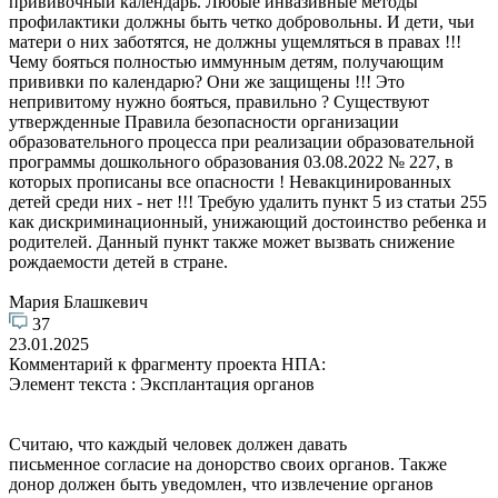
прививочный календарь. Любые инвазивные методы
профилактики должны быть четко добровольны. И дети, чьи
матери о них заботятся, не должны ущемляться в правах !!!
Чему бояться полностью иммунным детям, получающим
прививки по календарю? Они же защищены !!! Это
непривитому нужно бояться, правильно ? Существуют
утвержденные Правила безопасности организации
образовательного процесса при реализации образовательной
программы дошкольного образования 03.08.2022 № 227, в
которых прописаны все опасности ! Невакцинированных
детей среди них - нет !!! Требую удалить пункт 5 из статьи 255
как дискриминационный, унижающий достоинство ребенка и
родителей. Данный пункт также может вызвать снижение
рождаемости детей в стране.
Мария Блашкевич
37
23.01.2025
Комментарий к фрагменту проекта НПА:
Элемент текста : Эксплантация органов
Считаю, что каждый человек должен давать
письменное согласие на донорство своих органов. Также
донор должен быть уведомлен, что извлечение органов