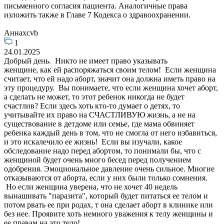
письменного согласия пациента. Аналогичные права
изложить также в Главе 7 Кодекса о здравоохранении.
Аннаxcvb
1
24.01.2025
Добрый день. Никто не имеет право указывать
женщине, как ей распоряжаться своим телом! Если женщина
считает, что ей надо аборт, значит она должна иметь право на
эту процедуру. Вы понимаете, что если женщина хочет аборт,
а сделать не может, то этот ребенок никогда не будет
счастлив? Если здесь хоть кто-то думает о детях, то
учитывайте их право на СЧАСТЛИВУЮ жизнь, а не на
существование в детдоме или семье, где мама обвиняет
ребенка каждый день в том, что не смогла от него избавиться,
и это искалечило ее жизнь! Если вы изучали, какое
обследование надо перед абортом, то понимали бы, что с
женщиной будет очень много бесед перед получением
одобрения. Эмоциональное давление очень сильное. Многие
отказываются от аборта, если у них были только сомнения.
Но если женщина уверена, что не хочет 40 недель
вынашивать "паразита", который будет питаться ее телом и
потом рвать ее при родах, т она сделает аборт в клинике или
без нее. Проявите хоть немного уважения к телу женщины и
ее правам на это тело!