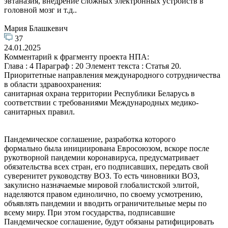
эвтаназия, внедрение сложных электронных устройств в
головной мозг и т.д..
Мария Блашкевич
37
24.01.2025
Комментарий к фрагменту проекта НПА:
Глава : 4 Параграф : 20 Элемент текста : Статья 20.
Приоритетные направления международного сотрудничества
в области здравоохранения:
санитарная охрана территории Республики Беларусь в
соответствии с требованиями Международных медико-
санитарных правил.
Пандемическое соглашение, разработка которого
формально была инициирована Евросоюзом, вскоре после
рукотворной пандемии коронавируса, предусматривает
обязательства всех стран, его подписавших, передать свой
суверенитет руководству ВОЗ. То есть чиновники ВОЗ,
закулисно назначаемые мировой глобалистской элитой,
наделяются правом единолично, по своему усмотрению,
объявлять пандемии и вводить ограничительные меры по
всему миру. При этом государства, подписавшие
Пандемическое соглашение, будут обязаны ратифицировать