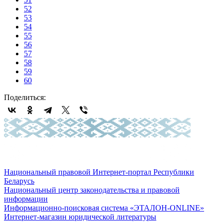
52
53
54
55
56
57
58
59
60
Поделиться:
Национальный правовой Интернет-портал Республики
Беларусь
Национальный центр законодательства и правовой
информации
Информационно-поисковая система «ЭТАЛОН-ONLINE»
Интернет-магазин юридической литературы