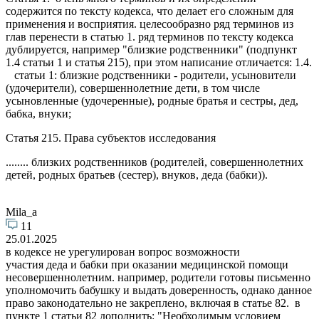
содержится по тексту кодекса, что делает его сложным для
применения и восприятия. целесообразно ряд терминов из
глав перенести в статью 1. ряд терминов по тексту кодекса
дублируется, например "близкие родственники" (подпункт
1.4 статьи 1 и статья 215), при этом написание отличается: 1.4.
статьи 1: близкие родственники - родители, усыновители
(удочерители), совершеннолетние дети, в том числе
усыновленные (удочеренные), родные братья и сестры, дед,
бабка, внуки;
Статья 215. Права субъектов исследования
........ близких родственников (родителей, совершеннолетних
детей, родных братьев (сестер), внуков, деда (бабки)).
Mila_a
11
25.01.2025
в кодексе не урегулирован вопрос возможности
участия деда и бабки при оказании медицинской помощи
несовершеннолетним. например, родители готовы письменно
уполномочить бабушку и выдать доверенность, однако данное
право законодательно не закреплено, включая в статье 82. в
пункте 1 статьи 82 дополнить: "Необходимым условием