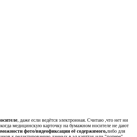
осителе
, даже если ведётся электронная. Считаю ,что нет ни
,когда медицинскую карточку на бумажном носителе не дают
зможности фото/видеофиксации её содержимого,
либо для
ков к редактированию данных в эл.карттах или "потере"