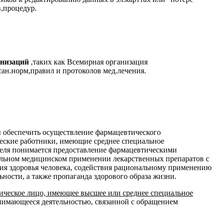
,процедур.
анизаций
,таких как Всемирная организация
сан.норм,правил и протоколов мед.лечения.
ы обеспечить осуществление фармацевтического
еские работники, имеющие среднее специальное
теля понимается предоставление фармацевтическими
ильном медицинском применении лекарственных препаратов с
ния здоровья человека, содействия рациональному применению
ости, а также пропаганда здорового образа жизни.
ическое лицо, имеющее высшее или среднее специальное
анимающееся деятельностью, связанной с обращением