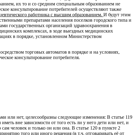
анием, их то и со средним специальным образованием не
еское консультирование потребителей осуществляют также
цевтического работника с высшим образованием.
И будут этим
арственными препаратами населения поселков городского типа и
ами государственных организаций здравоохранения в
дицинских комплексах, в ходе выездных медицинских
зациях в порядке, установленном Министерством
осредством торговых автоматов в порядке и на условиях,
еское консультирование потребителя.
ми или нет, целесообразны следующие изменения: В статье 119
иметь вне зависимости от того есть ли у него дети или нет, и
ам человек и только он или она. В статье 120 в пункте 2
ринятию того или иного решения (в т.ч. отговаривать её от