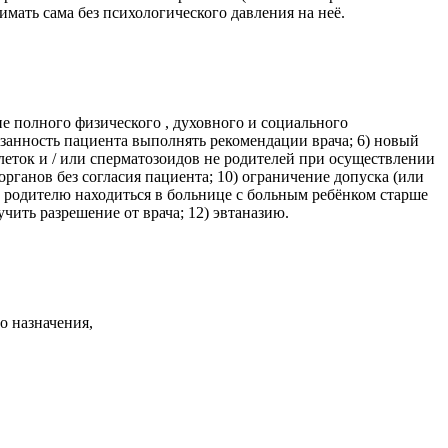
мать сама без психологического давления на неё.
ние полного физического , духовного и социального
бязанность пациента выполнять рекомендации врача; 6) новый
леток и / или сперматозоидов не родителей при осуществлении
ганов без согласия пациента; 10) ограничение допуска (или
) родителю находиться в больнице с больным ребёнком старше
чить разрешение от врача; 12) эвтаназию.
го назначения,