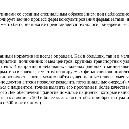
тниками со средним специальным образованием под наблюдением
ролирует заочно процесс фарм консультирования фармацевтами,
есто быть, но пока не представляется технология внедрения ег
анный норматив не всегда оправдан. Как в больших, так и в ма
приятий, поликлиник и мед центров, крупных транспортных уз
аптеки. И напротив, в небольших спальных районах с минимал
норматива в кодексе, с учётом планируемых финансово-экономич
ении количества аптек можно найти существенные плюсы: умень
не две-три аптеки позволят разделить потенциальные очереди),
ся с пациентом, точнее выявить его проблемы и более качестве
ного Лек обеспечения (многие пожилые пациенты, которые наибол
еть расстояние в 500 и более м, для того чтобы приобрести нужно
се 500 м от их дома).