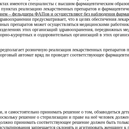
нктах имеются специалисты с высшим фармацевтическим образов
х пунктах реализацию лекарственных препаратов и фармацевтич
ием – фельдшера ФАПов и осуществляют без наблюдения фарма
 здравоохранении предусматривает, что в целях обеспечения лек
енных препаратов может осуществляться медицинскими работник
зделениях этих организаций здравоохранения, передвижных ме
торно-курортных и оздоровительных организаций в этих органи
предполагает розничную реализация лекарственных препаратов п
рговый автомат вряд ли проведет соответствующее фармацевтич
 и самостоятельно принимать решение о том, обзаводиться деть
оскольку решение о стерилизации и праве на неё человек должен 
 должно принимать соответствующее решение должен быть только с
нсультирования запрещается склонять и агитировать женщину к п