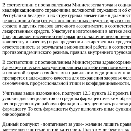
В соответствии с постановлением Министерства труда и социал
квалификационного справочника должностей служащих и об от
Республики Беларусь и их структурных элементов» в должностн
реализацию и (или) отпуск лекарственных средств и других то
средств и других товаров аптечного ассортимента в соответс
лекарственных средств. Участвует в изготовлении в аптеке ле
Предоставляет населению информацию о наличии лекарственных
количеству и качеству) и распределении лекарственных средств
ответственность за результаты выполненной работы в соответ
противоэпидемического режима, правила внутреннего трудовог
В соответствии с постановлением Министерства здравоохранен
фармацевтическим консультированием потребителя понимаетс
и понятной форме о свойствах и правильном медицинском при
препаратах надлежащего качества для сохранения здоровья ч
самолечения, профессиональной этики и конфиденциальности, 
Учитывая выше изложенное, подпункт 12.3 пункта 12 проекта
условия для специалистов со средним фармацевтическим образ
непосредственную рабочую функцию – осуществлять реализацию
фармацевту. То есть фармацевты будут выполнять иные функции 
однообразной.
Данный подпункт «подтягивает за уши» желание лишить права 
заведующего аптекой пятой категории. При этом не берется во