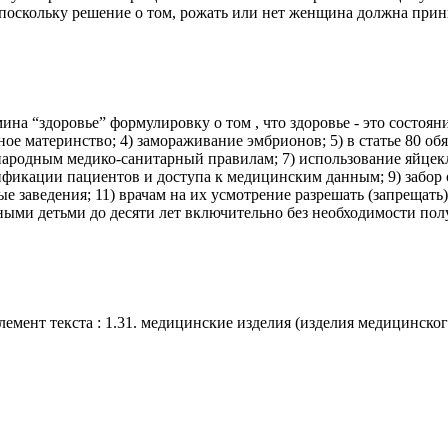
поскольку решение о том, рожать или нет женщина должна прини
рмина “здоровье” формулировку о том , что здоровье - это состоя
тное материнство; 4) замораживание эмбрионов; 5) в статье 80 о
ународным медико-санитарный правилам; 7) использование яйцек
икации пациентов и доступа к медицинским данным; 9) забор ор
е заведения; 11) врачам на их усмотрение разрешать (запрещать
ными детьми до десяти лет включительно без необходимости полу
1 Элемент текста : 1.31. медицинские изделия (изделия медицинско