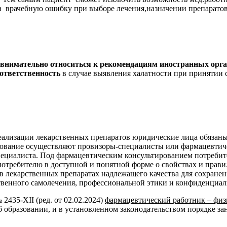
а врачебную ошибку при выборе лечения,назначении препаратов
внимательно относиться к рекомендациям иностранных орг
ответственность
в случае выявления халатности при принятии 
реализации лекарственных препаратов юридические лица обязан
рование осуществляют провизоры-специалисты или фармацевтич
пециалиста. Под фармацевтическим консультированием потреби
отребителю в доступной и понятной форме о свойствах и прав
в лекарственных препаратах надлежащего качества для сохране
енного самолечения, профессиональной этики и конфиденциальн
2435-XII (ред. от 02.02.2024)
фармацевтический работник – физ
б образовании, и в установленном законодательством порядке з