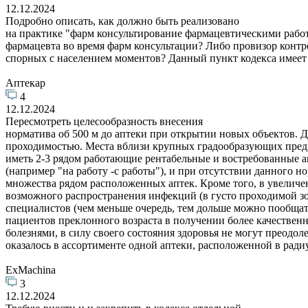
12.12.2024
Подробно описать, как должно быть реализовано
на практике "фарм консультирование фармацевтическими рабо
фармацевта во время фарм консультации? Либо провизор конт
спорных с населением моментов? Данный пункт кодекса имеет м
Аптекар
4
12.12.2024
Пересмотреть целесообразность внесения
норматива об 500 м до аптеки при открытии новых объектов. Д
проходимостью. Места вблизи крупных градообразующих пред
иметь 2-3 рядом работающие рентабельные и востребованные 
(например "на работу -с работы"), и при отсутствии данного 
множества рядом расположенных аптек. Кроме того, в увелич
возможного распространения инфекций (в густо проходимой зо
специалистов (чем меньше очередь, тем дольше можно пообщать
пациентов преклонного возраста в получении более качествен
болезнями, в силу своего состояния здоровья не могут преодол
оказалось в ассортименте одной аптеки, расположенной в радиу
ExMachina
3
12.12.2024