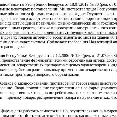
ьной защиты Республики Беларусь от 18.07.2012 № 80 (ред. от 
мене некоторых постановлений Министерства труда Республики
ые обязанности фармацевта-рецептара входит: Осуществляет при
варов аптечного ассортимента
в соответствии с нормативными п
твии с действующими правилами, физико-химическими и токсико
карственных средств, а также в проведении внутриаптечного ко
 средств в аптеке, о временно отсутствующих лекарственных с
 и других товаров аптечного ассортимента по местам хранения. 
ствии с законодательством. Соблюдает требования Надлежащей а
о распорядка.
ия Республики Беларусь от 27.12.2006 № 120 (ред. от 21.07.20
я предоставление фармацевтическими работниками
аптеки досто
менении лекарственных препаратов с целью удовлетворения ин
еловека, содействия рациональному применению лекарственных 
а также пропаганда здорового образа жизни.
 Кодекса о здравоохранении противоречит требованиям действ
ование. Люди, получившие среднее специальное фармацевтическ
 лекарственных товаров потребителям, так как экономически н
– приемку товара, распределение товара на хранение и т.д., чт
фармацевта работать самостоятельно, осуществляя консультиров
 внимание тот факт, что аптеки 5 категории, расположенные в м