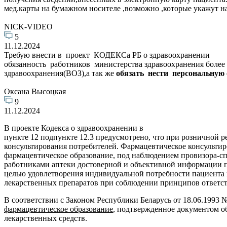
мед.карты на бумажном носителе ,возможно ,которые укажут н
NICK-VIDEO
5
11.12.2024
Требую внести в проект КОДЕКСа РБ о здравоохранении
обязанность работников министерства здравоохранения более
здравоохранения(ВОЗ),а так же
обязать нести персональную 
Оксана Высоцкая
9
11.12.2024
В проекте Кодекса о здравоохранении в
пункте 12 подпункте 12.3 предусмотрено, что при розничной 
консультирования потребителей. Фармацевтическое консульти
фармацевтическое образование, под наблюдением провизора-с
работниками аптеки достоверной и объективной информации п
целью удовлетворения индивидуальной потребности пациента 
лекарственных препаратов при соблюдении принципов ответств
В соответствии с Законом Республики Беларусь от 18.06.1993 № 
фармацевтическое образование
, подтвержденное документом о
лекарственных средств.