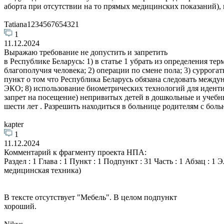
аборта при отсутствии на то прямых медицинских показаний), 
Tatiana1234567654321
1
11.12.2024
Выражаю требование не допустить и запретить
в Республике Беларусь: 1) в статье 1 убрать из определения те
благополучия человека; 2) операции по смене пола; 3) суррога
пункт о том что Республика Беларусь обязана следовать межд
ЭКО; 8) использование биометрических технологий для идентиф
запрет на посещение) непривитых детей в дошкольные и учебны
шести лет . Разрешить находиться в больнице родителям с боль
kapter
1
11.12.2024
Комментарий к фрагменту проекта НПА:
Раздел : 1 Глава : 1 Пункт : 1 Подпункт : 31 Часть : 1 Абзац : 
медицинская техника)
В тексте отсутствует "Мебель". В целом подпункт
хороший.