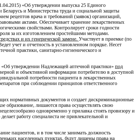
01.04.2015) «Об утверждении выпуска 25 Единого
 Беларусь и Министерства труда и социальной защиты
ем рецептов врача и требований (заявок) организаций,
равовыми актами. Обеспечивает хранение лекарственных
логическими свойствами. Контролирует сроки годности
нтроля за их изготовлением простейшими методами.
редствах и их генерической замене.
Участвует в приемке (по
Ведет учет и отчетность в установленном порядке. Несет
птечной практики, санитарно-гигиенического и
23) «Об утверждении Надлежащей аптечной практики»
под
верной и объективной информации потребителю в доступной
дивидуальной потребности пациента в лекарственных
препаратов при соблюдении принципов ответственного
ующих нормативных документов и создает дискриминационные
ое образование, лишаются права осуществлять свою
ецелесообразно одновременно у прилавка стоять провизору и
о делает работу специалиста не привлекательной и
ание пациентов, и в том числе занимать должность
аленьких населенных пунктах, будут лишены права на