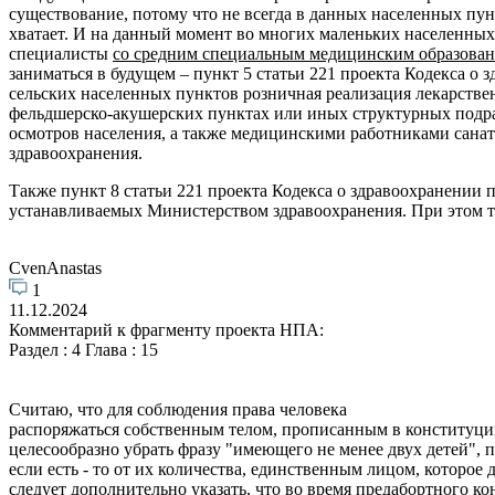
существование, потому что не всегда в данных населенных пу
хватает. И на данный момент во многих маленьких населенны
специалисты
со средним специальным медицинским образован
заниматься в будущем – пункт 5 статьи 221 проекта Кодекса о
сельских населенных пунктов розничная реализация лекарств
фельдшерско-акушерских пунктах или иных структурных подра
осмотров населения, а также медицинскими работниками сана
здравоохранения.
Также пункт 8 статьи 221 проекта Кодекса о здравоохранении 
устанавливаемых Министерством здравоохранения. При этом то
CvenAnastas
1
11.12.2024
Комментарий к фрагменту проекта НПА:
Раздел : 4 Глава : 15
Считаю, что для соблюдения права человека
распоряжаться собственным телом, прописанным в конституции,
целесообразно убрать фразу "имеющего не менее двух детей", п
если есть - то от их количества, единственным лицом, которое
следует дополнительно указать, что во время предабортного ко