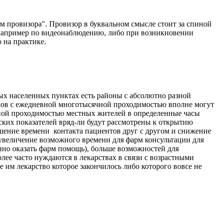
 провизора". Провизор в буквальном смысле стоит за спиной
 например по видеонаблюдению, либо при возникновении
о на практике.
лых населенных пунктах есть районы с абсолютно разной
лов с ежедневной многотысячной проходимостью вполне могут
ьной проходимостью местных жителей в определенные часы
еских показателей вряд-ли будут рассмотрены к открытию
шение времени контакта пациентов друг с другом и снижение
 увеличение возможного времени для фарм консультации для
нно оказать фарм помощь), больше возможностей для
ее часто нуждаются в лекарствах в связи с возрастными
е им лекарство которое закончилось либо которого вовсе не