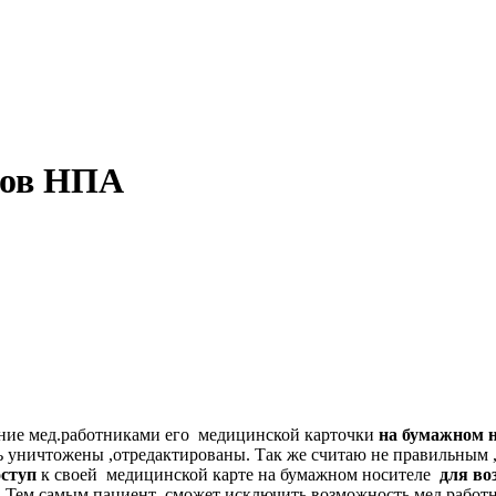
тов НПА
е мед.работниками его медицинской карточки
на бумажном н
ть уничтожены ,отредактированы. Так же считаю не правильным 
оступ
к своей медицинской карте на бумажном носителе
для во
. Тем самым пациент сможет исключить возможность мед.работни