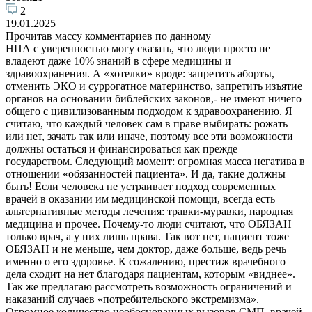
2
19.01.2025
Прочитав массу комментариев по данному
НПА с уверенностью могу сказать, что люди просто не
владеют даже 10% знаний в сфере медицины и
здравоохранения. А «хотелки» вроде: запретить аборты,
отменить ЭКО и суррогатное материнство, запретить изъятие
органов на основании библейских законов,- не имеют ничего
общего с цивилизованным подходом к здравоохранению. Я
считаю, что каждый человек сам в праве выбирать: рожать
или нет, зачать так или иначе, поэтому все эти возможности
должны остаться и финансироваться как прежде
государством. Следующий момент: огромная масса негатива в
отношении «обязанностей пациента». И да, такие должны
быть! Если человека не устраивает подход современных
врачей в оказании им медицинской помощи, всегда есть
альтернативные методы лечения: травки-муравки, народная
медицина и прочее. Почему-то люди считают, что ОБЯЗАН
только врач, а у них лишь права. Так вот нет, пациент тоже
ОБЯЗАН и не меньше, чем доктор, даже больше, ведь речь
именно о его здоровье. К сожалению, престиж врачебного
дела сходит на нет благодаря пациентам, которым «виднее».
Так же предлагаю рассмотреть возможность ограничений и
наказаний случаев «потребительского экстремизма».
Огромное количество необоснованных вызовов СМП, врачей-