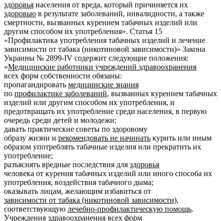
здоровья
населения от вреда, который причиняется их
здоровью
в результате заболеваний, инвалидности, а также
смертности, вызванных курением табачных изделий или
другим способом их употребления». Статья 15
«Профилактика употребления табачных изделий и лечение
зависимости от табака (никотиновой зависимости)» Закона
Украины № 2899-IV содержит следующие положения:
«
Медицинские работники учреждений здравоохранения
всех форм собственности обязаны:
пропагандировать
медицинские знания
по
профилактике заболеваний
, вызванных курением табачных
изделий или другим способом их употребления, и
предотвращать их употребление среди населения, в первую
очередь среди детей и молодежи;
давать практические советы по здоровому
образу жизни и
рекомендовать не начинать
курить или иным
образом употреблять табачные изделия или прекратить их
употребление;
разъяснять вредные последствия для
здоровья
человека от курения табачных изделий или иного способа их
употребления, воздействия табачного дыма;
оказывать лицам, желающим избавиться от
зависимости от табака (никотиновой зависимости)
,
соответствующую
лечебно-профилактическую помощь
.
Учреждения здравоохранения
всех форм