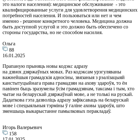
это налоги населения): медицинское обслуживание - это
квалифицированные услуги для удовлетворения медицинских
потребностей населения. И пользоваться или нет и чем
именно - решение конкретного человека. Медицина должна
быть доступной услугой и это должно быть обеспечено со
стороны государства, но не способом насилия.
Ольга
88
16.01.2025
Прапаную прыняць новы кодэкс адразу
на дзвюх дзяржаўных мовах. Раз кодэксам урэгуляваны
важнейшыя грамадскія адносіны, звязаныя з рэалізацыяй
канстытуцыйнага права грамадзян на ахову здароўя, то ён
павінен быць зразумелы ўсім грамадзянам, таксама і тым, хто
чытае на беларускай дзяржаўнай мове, а не толькі на рускай.
Дадаткова гэта дазволіць адразу зафіксаваць на беларускай
мове і спецыяльныя тэрміны ў галіне аховы здароўя, што
зменшыць выкарыстанне памылковых перакладаў.
Игорь Валерьевич
158
17.01.2025