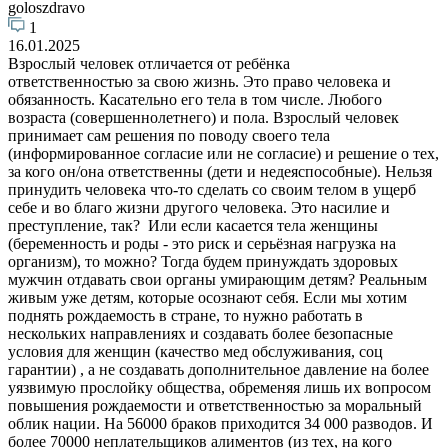
goloszdravo
1
16.01.2025
Взрослый человек отличается от ребёнка
ответственностью за свою жизнь. Это право человека и
обязанность. Касательно его тела в том числе. Любого
возраста (совершеннолетнего) и пола. Взрослый человек
принимает сам решения по поводу своего тела
(информированное согласие или не согласие) и решение о тех,
за кого он/она ответственны (дети и недеяспособные). Нельзя
принудить человека что-то сделать со своим телом в ущерб
себе и во благо жизни другого человека. Это насилие и
преступление, так? Или если касается тела женщины
(беременность и роды - это риск и серьёзная нагрузка на
организм), то можно? Тогда будем принуждать здоровых
мужчин отдавать свои органы умирающим детям? Реальным
живым уже детям, которые осознают себя. Если мы хотим
поднять рождаемость в стране, то нужно работать в
нескольких направлениях и создавать более безопасные
условия для женщин (качество мед обслуживания, соц
гарантии) , а не создавать дополнительное давление на более
уязвимую прослойку общества, обременяя лишь их вопросом
повышения рождаемости и ответственностью за моральный
облик нации. На 56000 браков приходится 34 000 разводов. И
более 70000 неплательщиков алиментов (из тех, на кого