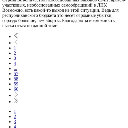
участковых, необоснованных самообращений в ЛПУ.
Возможно, есть какой-то выход из этой ситуации. Ведь для
республиканского бюджета это несет огромные убытки,
гораздо большие, чем аборты. Благодарю за возможность
высказаться по данной теме!
1
2
3
4
...
57
58
59
60
1
2
3
4