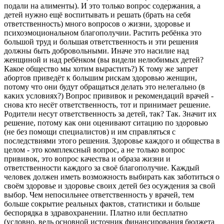
подали на алименты). И это только вопрос содержания, а
детей нужно ещё воспитывать и решать (брать на себя
ответственность) много вопросов о жизни, здоровье и
психоэмоциональном благополучии. Растить ребёнка это
большой труд и большая ответственность и эти решения
должны быть добровольными. Иначе это насилие над
женщиной и над ребёнком (вы видели нелюбимых детей?
Какое общество мы хотим вырастить?) К тому же запрет
абортов приведёт к большим рискам здоровью женщин,
потому что они будут обращаться делать это нелегально (в
каких условиях?) Вопрос прививок и рекомендаций врачей -
снова кто несёт ответственность, тот и принимает решение.
Родители несут ответственность за детей, так? Так. Значит их
решение, потому как они оценивают ситацию по здоровью
(не без помощи специалистов) и им справляться с
последствиями этого решения. Здоровье каждого и общества в
целом - это комплексный вопрос, а не только вопрос
прививок, это вопрос качества и образа жизни и
ответственности каждого за своё благополучие. Каждый
человек должен иметь возможность выбирать как заботиться о
своём здоровье и здоровье своих детей без осуждения за свой
выбор. Чем непосильнее ответственность у врачей, тем
больше сокрытие реальных фактов, статистики и больше
беспорядка в здравохранении. Платно или бесплатно
(условно, ведь основной источник финансирования бюджета