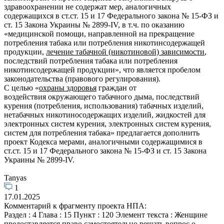
здравоохранении не содержат мер, аналогичных
содержащихся в ст.ст. 15 и 17 Федерального закона № 15-ФЗ и
ст. 15 Закона Украины № 2899-IV, в т.ч. по оказанию
«медицинской помощи, направленной на прекращение
потребления табака или потребления никотинсодержащей
продукции,
лечение табачной (никотиновой) зависимости
,
последствий потребления табака или потребления
никотинсодержащей продукции», что является пробелом
законодательства (правового регулирования).
С целью «
охраны здоровья
граждан от
воздействия окружающего табачного дыма, последствий
курения (потребления, использования) табачных изделий,
нетабачных никотиносодержащих изделий, жидкостей для
электронных систем курения, электронных систем курения,
систем для потребления табака» предлагается дополнить
проект Кодекса мерами, аналогичными содержащимися в
ст.ст. 15 и 17 Федерального закона № 15-ФЗ и ст. 15 Закона
Украины № 2899-IV.
Tanyas
1
17.01.2025
Комментарий к фрагменту проекта НПА:
Раздел : 4 Глава : 15 Пункт : 120 Элемент текста : Женщине
предоставляется право самостоятельно решать вопрос о