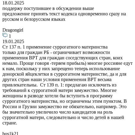
18.01.2025
поддержу поступившее в обсуждении выше
предложение принять текст кодекса одновременно сразу на
русском и белорусском языках
Dragongirl
1
19.01.2025
Ст 137 п. 1 применение суррогатного материнства
только для граждан РБ - ограничивает возможности
применения ВРТ для граждан соседствующих стран, коих
немало. Проще говоря -теряем прибыль) многие россияне едут
к нам, поскольку у них запрещено теперь использование
донорской яйцеклетки в суррогатном материнстве, да и для
других стран наши условия применения ВРТ весьма
привлекательны. Ст 139 п. 1: предлагаю исключить из
требований к суррогатной матери замужество. Многие
женщины в разводе хотели бы вступить в программу
суррогатного материнства, но ограничены этим пунктом. В
России и Грузии замужество не обязательно, например. Это
бы значительно увеличило число кандидатов на роль
суррогатной матери, следовательно и число детей в нашей
стране.
bos1k21