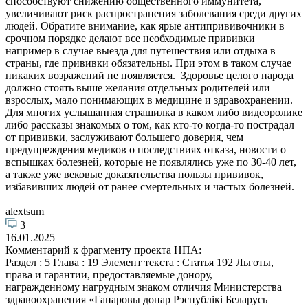
способствуют снижению общественного иммунитета,
увеличивают риск распространения заболевания среди других
людей. Обратите внимание, как ярые антипрививочники в
срочном порядке делают все необходимые прививки
например в случае выезда для путешествия или отдыха в
страны, где прививки обязательны. При этом в таком случае
никаких возражений не появляется. Здоровье целого народа
должно стоять выше желания отдельных родителей или
взрослых, мало понимающих в медицине и здравохранении.
Для многих услышанная страшилка в каком либо видеоролике
либо рассказы знакомых о том, как кто-то когда-то пострадал
от прививки, заслуживают большего доверия, чем
предупреждения медиков о последствиях отказа, новости о
вспышках болезней, которые не появлялись уже по 30-40 лет,
а также уже вековые доказательства пользы прививок,
избавивших людей от ранее смертельных и частых болезней.
alextsum
3
16.01.2025
Комментарий к фрагменту проекта НПА:
Раздел : 5 Глава : 19 Элемент текста : Статья 192 Льготы,
права и гарантии, предоставляемые донору,
награжденному нагрудным знаком отличия Министерства
здравоохранения «Ганаровы донар Рэспублiкi Беларусь