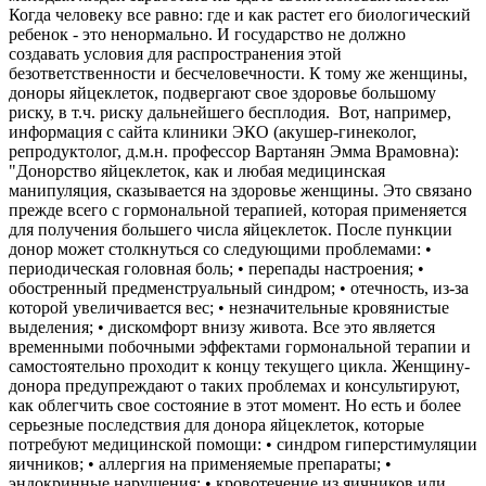
Когда человеку все равно: где и как растет его биологический
ребенок - это ненормально. И государство не должно
создавать условия для распространения этой
безответственности и бесчеловечности. К тому же женщины,
доноры яйцеклеток, подвергают свое здоровье большому
риску, в т.ч. риску дальнейшего бесплодия. Вот, например,
информация с сайта клиники ЭКО (акушер-гинеколог,
репродуктолог, д.м.н. профессор Вартанян Эмма Врамовна):
"Донорство яйцеклеток, как и любая медицинская
манипуляция, сказывается на здоровье женщины. Это связано
прежде всего с гормональной терапией, которая применяется
для получения большего числа яйцеклеток. После пункции
донор может столкнуться со следующими проблемами: •
периодическая головная боль; • перепады настроения; •
обостренный предменструальный синдром; • отечность, из-за
которой увеличивается вес; • незначительные кровянистые
выделения; • дискомфорт внизу живота. Все это является
временными побочными эффектами гормональной терапии и
самостоятельно проходит к концу текущего цикла. Женщину-
донора предупреждают о таких проблемах и консультируют,
как облегчить свое состояние в этот момент. Но есть и более
серьезные последствия для донора яйцеклеток, которые
потребуют медицинской помощи: • синдром гиперстимуляции
яичников; • аллергия на применяемые препараты; •
эндокринные нарушения; • кровотечение из яичников или