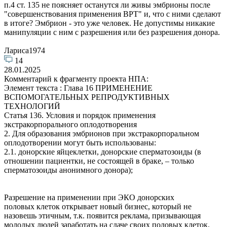
п.4 ст. 135 не поясняет останутся ли живы эмбрионы после
"совершенствования применения ВРТ" и, что с ними сделают
в итоге? Эмбрион - это уже человек. Не допустимы никакие
манипуляции с ним с разрешения или без разрешения донора.
Лариса1974
14
28.01.2025
Комментарий к фрагменту проекта НПА:
Элемент текста : Глава 16 ПРИМЕНЕНИЕ
ВСПОМОГАТЕЛЬНЫХ РЕПРОДУКТИВНЫХ
ТЕХНОЛОГИЙ
Статья 136. Условия и порядок применения
экстракорпорального оплодотворения
2. Для образования эмбрионов при экстракорпоральном
оплодотворении могут быть использованы:
2.1. донорские яйцеклетки, донорские сперматозоиды (в
отношении пациентки, не состоящей в браке, – только
сперматозоиды анонимного донора);
Разрешение на применении при ЭКО донорских
половых клеток открывает новый бизнес, который не
назовешь этичным, т.к. появится реклама, призывающая
молодых людей заработать на сдаче своих половых клеток.