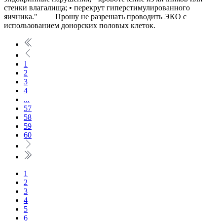
стенки влагалища; • перекрут гиперстимулированного
яичника." Прошу не разрешать проводить ЭКО с
использованием донорских половых клеток.
1
2
3
4
...
57
58
59
60
1
2
3
4
5
6