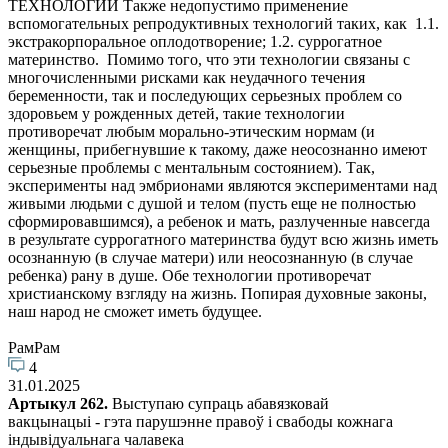
ТЕХНОЛОГИЙ Также недопустимо применение
вспомогательных репродуктивных технологий таких, как 1.1.
экстракорпоральное оплодотворение; 1.2. суррогатное
материнство. Помимо того, что эти технологии связаны с
многочисленными рисками как неудачного течения
беременности, так и последующих серьезных проблем со
здоровьем у рожденных детей, такие технологии
противоречат любым морально-этическим нормам (и
женщины, прибегнувшие к такому, даже неосознанно имеют
серьезные проблемы с ментальным состоянием). Так,
эксперименты над эмбрионами являются экспериментами над
живыми людьми с душой и телом (пусть еще не полностью
сформировавшимся), а ребенок и мать, разлученные навсегда
в результате суррогатного материнства будут всю жизнь иметь
осознанную (в случае матери) или неосознанную (в случае
ребенка) рану в душе. Обе технологии противоречат
христианскому взгляду на жизнь. Попирая духовные законы,
наш народ не сможет иметь будущее.
РамРам
4
31.01.2025
Артыкул 262.
Выступаю супраць абавязковай
вакцынацыі - гэта парушэнне правоў і свабоды кожнага
індывідуальнага чалавека