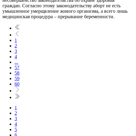
несовершенство законодательства об охране здоровья
граждан. Согласно этому законодательству аборт не есть
умышленное умерщвление живого организма, а всего лишь
медицинская процедура – прерывание беременности.
1
2
3
4
...
57
58
59
60
1
2
3
4
5
6