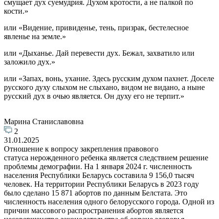
смущает дух суемудрия. Духом кротости, а не палкой по
кости.»
или «Видение, привиденье, тень, призрак, бестелесное
явленье на земле.»
или «Дыханье. Дай перевести дух. Бежал, захватило или
заложило дух.»
или «Запах, вонь, ухание. Здесь русским духом пахнет. Доселе
русского духу слыхом не слыхано, видом не видано, а ныне
русский дух в очью является. Он духу его не терпит.»
Марина Станиславовна
2
31.01.2025
Отношение к вопросу закрепления правового
статуса нерожденного ребенка является следствием решение
проблемы демографии. На 1 января 2024 г. численность
населения Республики Беларусь составила 9 156,0 тысяч
человек. На территории Республики Беларусь в 2023 году
было сделано 15 871 абортов по данным Белстата. Это
численность населения одного белорусского города. Одной из
причин массового распространения абортов является