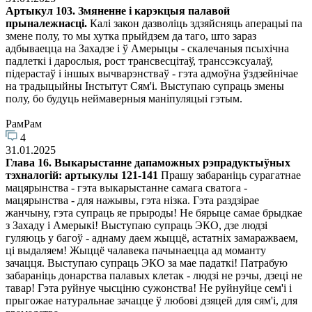
Артыкул 103. Змяненне і карэкцыя палавой
прыналежнасці.
Калі закон дазволіць здзяйсняць аперацыі па
змене полу, то мы хутка прыйдзем да таго, што зараз
адбываецца на Захадзе і ў Амерыцы - скалечаныя псыхічна
падлеткі і дарослыя, рост трансвесцітаў, транссэксуалаў,
підерастаў і іншых вычварэнстваў - гэта адмоўна ўздзейнічае
на традыцыйны Інстытут Сям'і. Выступаю супраць змены
полу, бо будуць неймаверныя маніпуляцыі гэтым.
РамРам
4
31.01.2025
Глава 16. Выкарыстанне дапаможных рэпрадуктыўных
тэхналогій: артыкулы 121-141
Прашу забараніць сурагатнае
мацярынства - гэта выкарыстанне самага сватога -
мацярынства - для нажывы, гэта нізка. Гэта раздзірае
жанчыну, гэта супраць яе прыроды! Не бярыце самае брыдкае
з Захаду і Амерыкі! Выступаю супраць ЭКО, дзе людзі
гуляюць у багоў - аднаму даем жыццё, астатніх замаражваем,
ці выдаляем! Жыццё чалавека пачынаецца ад моманту
зачацця. Выступаю супраць ЭКО за мае падаткі! Патрабую
забараніць донарства палавых клетак - людзі не рэчы, дзеці не
тавар! Гэта руйнуе чысціню сужонства! Не руйнуйце сем'і і
прыгожае натуральнае зачацце ў любові дзяцей для сям'і, для