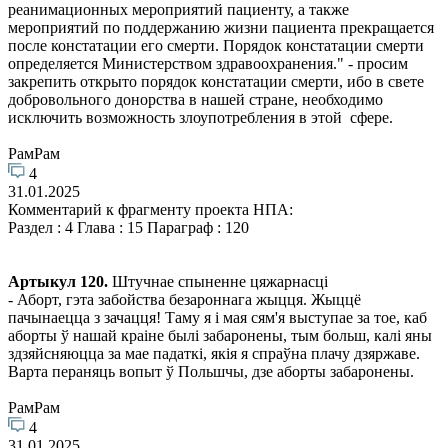
реанимационных мероприятий пациенту, а также
мероприятий по поддержанию жизни пациента прекращается
после констатации его смерти. Порядок констатации смерти
определяется Министерством здравоохранения." - просим
закрепить открыто порядок констатации смерти, ибо в свете
добровольного донорства в нашей стране, необходимо
исключить возможность злоупотребления в этой сфере.
РамРам
4
31.01.2025
Комментарий к фрагменту проекта НПА:
Раздел : 4 Глава : 15 Параграф : 120
Артыкул 120.
Штучнае спыненне цяжарнасці
- Аборт, гэта забойства безароннага жыцця. Жыццё
пачынаецца з зачацця! Таму я і мая сям'я выступае за тое, каб
аборты ў нашай краіне былі забаронены, тым больш, калі яны
здзяйсняюцца за мае падаткі, якія я спраўна плачу дзяржаве.
Варта пераняць вопыт ў Польшчы, дзе аборты забаронены.
РамРам
4
31.01.2025