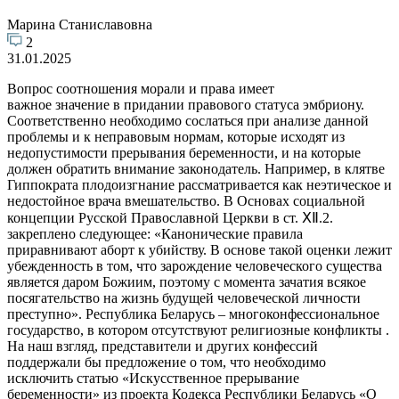
Марина Станиславовна
2
31.01.2025
Вопрос соотношения морали и права имеет
важное значение в придании правового статуса эмбриону.
Соответственно необходимо сослаться при анализе данной
проблемы и к неправовым нормам, которые исходят из
недопустимости прерывания беременности, и на которые
должен обратить внимание законодатель. Например, в клятве
Гиппократа плодоизгнание рассматривается как неэтическое и
недостойное врача вмешательство. В Основах социальной
концепции Русской Православной Церкви в ст. ⅩⅡ.2.
закреплено следующее: «Канонические правила
приравнивают аборт к убийству. В основе такой оценки лежит
убежденность в том, что зарождение человеческого существа
является даром Божиим, поэтому с момента зачатия всякое
посягательство на жизнь будущей человеческой личности
преступно». Республика Беларусь – многоконфессиональное
государство, в котором отсутствуют религиозные конфликты .
На наш взгляд, представители и других конфессий
поддержали бы предложение о том, что необходимо
исключить статью «Искусственное прерывание
беременности» из проекта Кодекса Республики Беларусь «О