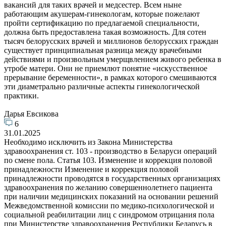
вакансий для таких врачей и медсестер. Всем ныне
работающим акушерам-гинекологам, которые пожелают
пройти сертификацию по предлагаемой специальности,
должна быть предоставлена такая возможность. Для сотен
тысяч белорусских врачей и миллионов белорусских граждан
существует принципиальная разница между врачебными
действиями и произвольным умерщвлением живого ребенка в
утробе матери. Они не приемлют понятие «искусственное
прерывание беременности», в рамках которого смешиваются
эти диаметрально различные аспекты гинекологической
практики.
Дарья Евсикова
6
31.01.2025
Необходимо исключить из Закона Министерства
здравоохранения ст. 103 - производство в Беларуси операций
по смене пола. Статья 103. Изменение и коррекция половой
принадлежности Изменение и коррекция половой
принадлежности проводятся в государственных организациях
здравоохранения по желанию совершеннолетнего пациента
при наличии медицинских показаний на основании решений
Межведомственной комиссии по медико-психологической и
социальной реабилитации лиц с синдромом отрицания пола
при Министерстве здравоохранения Республики Беларусь в