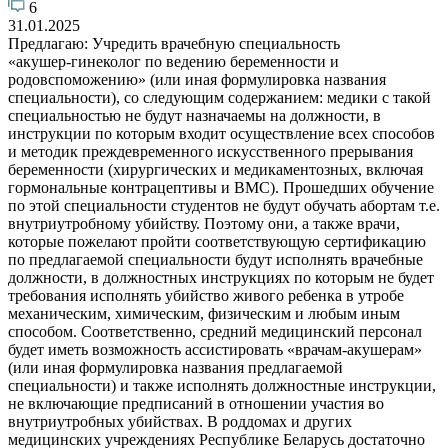
6
31.01.2025
Предлагаю: Учредить врачебную специальность
«акушер-гинеколог по ведению беременности и
родовспоможению» (или иная формулировка названия
специальности), со следующим содержанием: медики с такой
специальностью не будут назначаемы на должности, в
инструкции по которым входит осуществление всех способов
и методик преждевременного искусственного прерывания
беременности (хирургических и медикаментозных, включая
гормональные контрацептивы и ВМС). Прошедших обучение
по этой специальности студентов не будут обучать абортам т.е.
внутриутробному убийству. Поэтому они, а также врачи,
которые пожелают пройти соответствующую сертификацию
по предлагаемой специальности будут исполнять врачебные
должности, в должностных инструкциях по которым не будет
требования исполнять убийство живого ребенка в утробе
механическим, химическим, физическим и любым иным
способом. Соответственно, средний медицинский персонал
будет иметь возможность ассистировать «врачам-акушерам»
(или иная формулировка названия предлагаемой
специальности) и также исполнять должностные инструкции,
не включающие предписаний в отношении участия во
внутриутробных убийствах. В роддомах и других
медицинских учреждениях Республике Беларусь достаточно