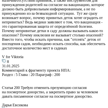
наличия/отсутствия прививок, а также инструментом для
принуждения родителей на согласие на вакцинацию, которое
должно быть добровольным информированным, а не по
принуждению из-за безвыходной ситуации. Тут же сразу
возникает вопрос, почему привитых деток хотят оградить от
непривитых? Ведь медики заявляют о том, что вакцинация -
это гарантированная защита от определённой болезни.
Почему непривитые детки в саду должны вызывать какое-то
опасение? Почему инклюзия не вызывает столько опасений?
Вместо того, чтобы искать причины, как "отсеять" деток от
посещения садов, необходимо искать способы, как обеспечить
достаточное количество мест в садиках
V for Viktoria
8
31.01.2025
Комментарий к фрагменту проекта НПА:
Раздел : 5 Глава : 20 Параграф : 200
Статья 200 Требую отменить презумпцию согласия
на посмертное донорство, а закрепить право за человеком
давать письменное согласие на посмертное донорство.
Дарья Евсикова