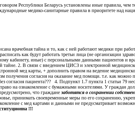
договором Республики Беларусь установлены иные правила, чем т
международные медико-санитарные правила в приоритете над н
ана врачебная тайна и то, как с ней работают медики при работ
асписать как будут работать третьи лица (не организации здрав
ому кабинету, иные) с персональными данными пациентов и врач
ой тайне. 2. В связи с введением ЦИСЗ и электронной медицинс
ктронной мед карты, + дополнить правом на ведение медицинско
зм получения согласия на оказание мед помощи. т.е. как можно п
и без согласия пациента??? 4. Подпункт 1.7 пункта 1 статьи 79 не
право на ознакомление с бумажными носителями. У граждан дол
 предусмотрено, что граждане
заботятся о сохранении собствен
ровье, принимать своевременные меры по его сохранению, укре
знакомление с мед картами и данными не предусматривает возмо
ституционна !!!