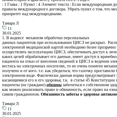
: 1 Глава : 1 Пункт : 4 Элемент текста : Если международным 
правила международного договора. Убрать пункт о том, что 
приоритет над международными.
Тамара Л
11
30.01.2025
1. В кодексе механизм обработки персональных
данных пациентов при использовании ЦИСЗ не раскрыт. Распис
электронной медицинской картой необходимо более прозрачно р
осуществлять эксплуатацию ЦИСЗ, обеспечивать доступ к личн
каких целей обрабатывает его данные, имеет доступ к врачебн
пациента на отказ от внесения сведений в ЦИСЗ и ведения эле
вестись на электронных носителях, то не очень понятен механи
получено и от кого. т.е. как убедиться, что галочку проставил
электронном виде. Фактически данная норма предусматривает 
касающимися его и его здоровья, т.к. в статье 45 Конституции
пациенты (не граждане)
обязаны
заботиться о собственном здо
как можно реализовать право и обязанность, если право на о
самим гражданином.
Обязанность заботы о здоровье антикон
Тамара Л
11
30.01.2025