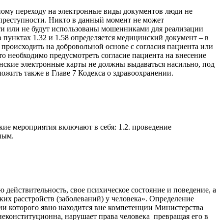
ному переходу на электронные виды документов люди не
преступности. Никто в данный момент не может
ти или не будут использованы мошенниками для реализации
пунктах 1.32 и 1.58 определяется медицинский документ – в
о происходить на добровольной основе с согласия пациента или
то необходимо предусмотреть согласие пациента на внесение
инские электронные карты не должны выдаваться насильно, под
ожить также в Главе 7 Кодекса о здравоохранении.
ие мероприятия включают в себя: 1.2. проведение
ным.
 действительность, свое психическое состояние и поведение, а
ских расстройств (заболеваний) у человека». Определение
чии которого явно находится вне компетенции Министерства
 неконституционна, нарушает права человека превращая его в