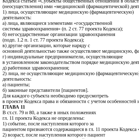
Кодекса статьей «Субъекты общественных отношений в област
(неосуществления) ими «медицинской (фармацевтической) деятель
1) лица, осуществляющие медицинскую (фармацевтическую)
деятельность:
а) лица, являющиеся элементами «государственной
системы здравоохранения» (п. 2 ст. 77 проекта Кодекса);
б) негосударственные организации здравоохранения
(подп. 1.2 п. 1 ст. 77 проекта Кодекса);
в) другие организации, которые наряду с
основной деятельностью также осуществляют медицинскую, фарм
г) индивидуальные предприниматели, осуществляющие
в установленном законодательством порядке медицинскую деятель
д) работники здравоохранения;
2) лица, не осуществляющие медицинскую (фармацевтическую
деятельность:
а) пациенты;
б) законные представители [пациентов].
Для каждого субъекта необходимо предусмотреть
в проекте Кодекса права и обязанности с учетом особенностей 
ГЛАВА 11
В ст.ст. 79 и 80, а также в иных положениях
гл. 11 проекта Кодекса не определены:
1) событие, после наступления которого за
пациентом признаются содержащиеся в гл. 11 проекта Кодекса 
2) возраст, после наступления которого пациент