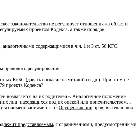
ское законодательство не регулирует отношения «в области
регулируемых проектом Кодекса, а также порядок
 аналогичными содержащимися в ч.ч. 1 и 3 ст. 56 КГС.
ом правового регулирования.
ых КоБС (давать согласие на что-либо и др.). При этом не
79 проекта Кодекса?
ей возлагается на их родителей». Аналогичное положение
етних лиц, находящихся под их опекой или попечительством…
тся наименованиями ст. 5 «
Осуществление
прав, вытекающих
адлежит представляемым
, с ограничениями, предусмотренными