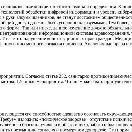
 использование конкретно этого термина и определения. К пол
 технологий обработки цифровой информации и уровень кибер-
т в руки злоумышленников, не станут достоянием общественнос
общий доступ должны быть уголовно наказуемыми. Тем более, в 
 его форма. Так или иначе, данное изменение должно обязательн
ия централизованной информационной системы здравоохранения, 
му. Иначе это нарушение конституционных прав граждан. Медиц
ванного письменного согласия пациента. Аналогичные права изл
роприятий. Согласно статье 252, санитарно-противоэпидемическ
смотры; 1.5. иные мероприятия. Что не может быть принудитель
еризующееся его способностью адекватно осознавать окружающую
 Требуем изложить: «психическое здоровье - отсутствие психиче
душевного благополучия», а в области духа, забота о благополу
тменить презумпцию согласия о посмертном донорстве. Эта норма