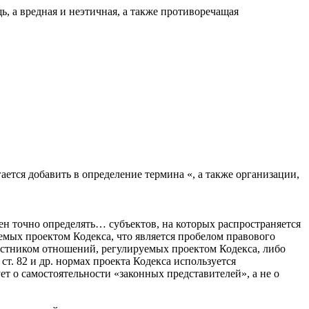
, а вредная и неэтичная, а также противоречащая
гается добавить в определение термина «, а также организации,
н точно определять… субъектов, на которых распространяется
емых проектом Кодекса, что является пробелом правового
стником отношений, регулируемых проектом Кодекса, либо
т. 82 и др. нормах проекта Кодекса используется
ует о самостоятельности «законных представителей», а не о