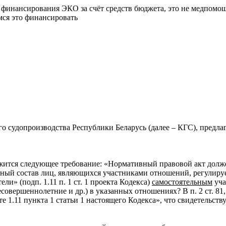
финансирования ЭКО за счёт средств бюджета, это не медпомощь
мся это финансировать
ого судопроизводства Республики Беларусь (далее – КГС), предла
жится следующее требование: «Нормативный правовой акт долже
ктный состав лиц, являющихся участниками отношений, регулиру
ли» (подп. 1.11 п. 1 ст. 1 проекта Кодекса)
самостоятельным
уча
вершеннолетние и др.) в указанных отношениях? В п. 2 ст. 81, с
 1.11 пункта 1 статьи 1 настоящего Кодекса», что свидетельств