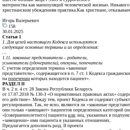
материнства как манипуляций человеческой жизнью. Никакого 
христианским убеждениям практика.Как христиане, отказывае
Игорь Валерьевич
158
30.01.2025
Статья 1
1. Для целей настоящего Кодекса используются
следующие основные термины и их определения:
…
1.11. законные представители – родители,
усыновители (удочерители), опекуны, попечители
С учетом определения термина «законные
представители», содержащегося в п. 7 ст. 1 Кодекса гражданск
на
попечении
которых находится пациент».
РАЗДЕЛ II
В ч. 2 п. 4 ст. 28 Закона Республики Беларусь
от 17.07.2018 № 130-З «О нормативных правовых актах» содер
его действие». Между тем, проект Кодекса не содержит субъе
регулирования. Так, не ясно, являются ли «законные представите
они только «замещают» пациентов определенных категорий (несо
«[совершеннолетнего] пациента
или
лиц, указанных в подпункте
«замещении» ими пациента в указанных отношениях.
Предлагается дополнить разд. II проекта