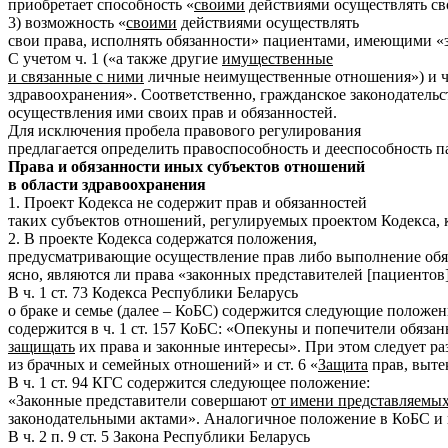
приобретает способность «
своими
действиями осуществлять сво
3) возможность «
своими
действиями осуществлять
свои права, исполнять обязанности» пациентами, имеющими «
С учетом ч. 1 («а также другие
имущественные
и связанные с ними
личные неимущественные отношения») и ч. 4
здравоохранения». Соответственно, гражданское законодатель
осуществления ими своих прав и обязанностей.
Для исключения пробела правового регулирования
предлагается определить правоспособность и дееспособность п
Права и обязанности иных субъектов отношений
в области здравоохранения
1. Проект Кодекса не содержит прав и обязанностей
таких субъектов отношений, регулируемых проектом Кодекса, к
2. В проекте Кодекса содержатся положения,
предусматривающие осуществление прав либо выполнение обяза
ясно, являются ли права «законных представителей [пациентов
В ч. 1 ст. 73 Кодекса Республики Беларусь
о браке и семье (далее – КоБС) содержится следующие положен
содержится в ч. 1 ст. 157 КоБС: «Опекуны и попечители обяз
защищать
их права и законные интересы». При этом следует ра
из брачных и семейных отношений» и ст. 6 «
Защита
прав, выте
В ч. 1 ст. 94 КГС содержится следующее положение:
«Законные представители совершают
от имени представляемы
законодательными актами». Аналогичное положение в КоБС и п
В ч. 2 п. 9 ст. 5 Закона Республики Беларусь