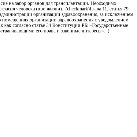
асие на забор органов для трансплантации. Необходимо
ласия человека (при жизни). (checkmark)Глава 11, статья 79,
я администрации организации здравоохранения, за исключением
и в помещениях организации здравоохранения с уведомлением
к как согласно статье 34 Конституции РБ: «Государственные
затрагивающими его права и законные интересы». (