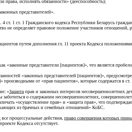
и права, исполнять обязанности» (дееспособность);
законных представителей».
 ст. 1 ст. 1 Гражданского кодекса Республики Беларусь граждан
ство не определяет правовое положение участников отношений, 
ациентов путем дополнения гл. 11 проекта Кодекса положениями,
ак «законные представители [пациентов]», что является пробел
нностей «законных представителей [пациентов]», предусмотренн
]» производными от «прав пациентов», которые содержатся в ст. 
ие: «
Защита
прав и законных интересов несовершеннолетних дет
аны заботиться о содержании несовершеннолетних, совершеннол
зличать «осуществление прав» и «защита прав», что подтверждае
кающих из брачных и семейных отношений» КоБС.
х
все процессуальные действия,
право совершения которых прин
роекте Кодекса отсутствует.