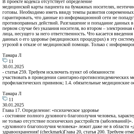
В проекте кодекса отсутствует определение
медицинской карты пациента на бумажных носителях, неэтично
готовы. Необходимо иметь ввиду темпы развития современных
гарантировать, что данные из информационной сети не попаду
противоправных действий. Разглашение и попадание данных в 
первом случае без указания носителя, во втором – электронная
лица, несущего за него ответственность. Что касается введен
данных о его здоровье (медицинских процедурах) в эту систе
угрозой в отказе от медицинской помощи. Только с информиро
Тамара Л
11
30.01.2025
- статья 259. Требуем исключить пункт об обязанности
участвовать в проведении санитарно-противоэпидемических ме
профилактических прививок; 1.4. обязательные медицинские о
Тамара Л
11
30.01.2025
Глава 17. Определение: «психическое здоровье
- состояние полного духовного благополучия человека, характ
не только отсутствие психических расстройств (заболеваний)».
«духовного благополучия человека» лежит даже не в области «
здравоохранения! (checkmark)Глава 20, статья 200. Требуем о