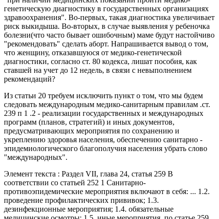
генетическую диагностику в государственных организациях
здравоохранения". Во-первых, такая диагностика увеличивает
риск выкидыша. Во-вторых, в случае выявления у ребеночка
болезни(что часто бывает ошибочным) маме будут настойчиво
"рекомендовать" сделать аборт. Напрашивается вывод о том,
что женщину, отказавшуюся от медико-генетической
диагностики, согласно ст. 80 кодекса, лишат пособия, как
ставшей на учет до 12 недель, в связи с невыполнением
рекомендаций?
Из статьи 20 требуем исключить пункт о том, что мы будем
следовать международным медико-санитарным правилам .ст.
239 п 1 .2 - реализации государственных и международных
программ (планов, стратегий) и иных документов,
предусматривающих мероприятия по сохранению и
укреплению здоровья населения, обеспечению санитарно -
эпидемиологического благополучия населения убрать слово
"международных".
Элемент текста : Раздел VII, глава 24, статья 259 В
соответствии со статьей 252 1 Санитарно-
противоэпидемические мероприятия включают в себя: ... 1.2.
проведение профилактических прививок; 1.3.
дезинфекционные мероприятия; 1.4. обязательные
медицинские осмотры; 1.5. иные мероприятия. по статье 259