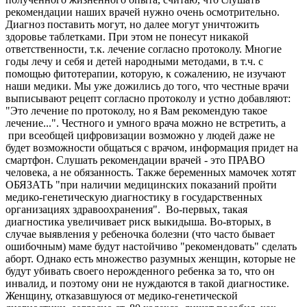
рекомендации наших врачей нужно очень осмотрительно.
Диагноз поставить могут, но далее могут уничтожить
здоровье таблетками. При этом не понесут никакой
ответственности, т.к. лечение согласно протоколу. Многие
годы лечу и себя и детей народными методами, в т.ч. с
помощью фитотерапии, которую, к сожалению, не изучают
наши медики. Мы уже дожились до того, что честные врачи
выписывают рецепт согласно протоколу и устно добавляют:
"Это лечение по протоколу, но я Вам рекомендую такое
лечение...". Честного и умного врача можно не встретить, а
при всеобщей цифровизации возможно у людей даже не
будет возможности общаться с врачом, информация придет на
смартфон. Слушать рекомендации врачей - это ПРАВО
человека, а не обязанность. Также беременных мамочек хотят
ОБЯЗАТЬ "при наличии медицинских показаний пройти
медико-генетическую диагностику в государственных
организациях здравоохранения". Во-первых, такая
диагностика увеличивает риск выкидыша. Во-вторых, в
случае выявления у ребеночка болезни (что часто бывает
ошибочным) маме будут настойчиво "рекомендовать" сделать
аборт. Однако есть множество разумных женщин, которые не
будут убивать своего нерожденного ребенка за то, что он
инвалид, и поэтому они не нуждаются в такой диагностике.
Женщину, отказавшуюся от медико-генетической