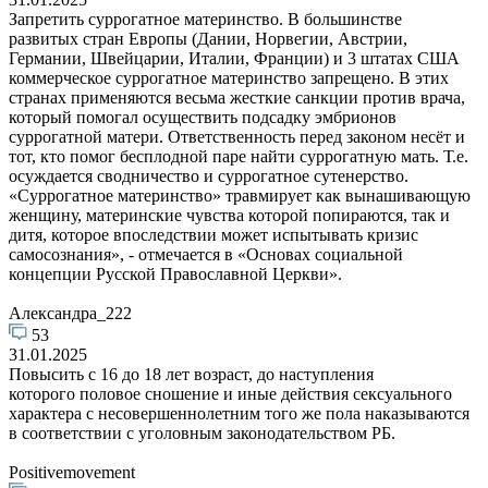
Запретить суррогатное материнство. В большинстве
развитых стран Европы (Дании, Норвегии, Австрии,
Германии, Швейцарии, Италии, Франции) и 3 штатах США
коммерческое суррогатное материнство запрещено. В этих
странах применяются весьма жесткие санкции против врача,
который помогал осуществить подсадку эмбрионов
суррогатной матери. Ответственность перед законом несёт и
тот, кто помог бесплодной паре найти суррогатную мать. Т.е.
осуждается сводничество и суррогатное сутенерство.
«Суррогатное материнство» травмирует как вынашивающую
женщину, материнские чувства которой попираются, так и
дитя, которое впоследствии может испытывать кризис
самосознания», - отмечается в «Основах социальной
концепции Русской Православной Церкви».
Александра_222
53
31.01.2025
Повысить с 16 до 18 лет возраст, до наступления
которого половое сношение и иные действия сексуального
характера с несовершеннолетним того же пола наказываются
в соответствии с уголовным законодательством РБ.
Positivemovement