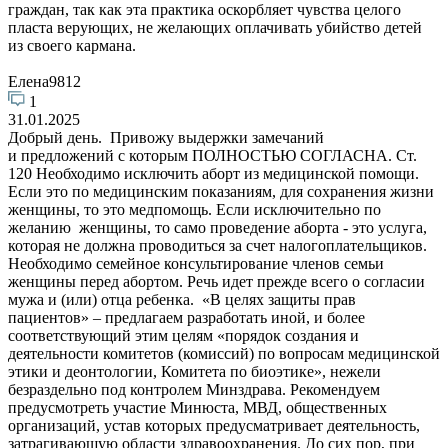
граждан, так как эта практика оскорбляет чувства целого
пласта верующих, не желающих оплачивать убийство детей
из своего кармана.
Елена9812
1
31.01.2025
Добрый день. Привожу выдержки замечаний
и предложений с которым ПОЛНОСТЬЮ СОГЛАСНА. Ст.
120 Необходимо исключить аборт из медицинской помощи.
Если это по медицинским показаниям, для сохранения жизни
женщины, то это медпомощь. Если исключительно по
желанию женщины, то само проведение аборта - это услуга,
которая не должна проводиться за счет налогоплательщиков.
Необходимо семейное консультирование членов семьи
женщины перед абортом. Речь идет прежде всего о согласии
мужа и (или) отца ребенка. «В целях защиты прав
пациентов» – предлагаем разработать иной, и более
соответствующий этим целям «порядок создания и
деятельности комитетов (комиссий) по вопросам медицинской
этики и деонтологии, Комитета по биоэтике», нежели
безраздельно под контролем Минздрава. Рекомендуем
предусмотреть участие Минюста, МВД, общественных
организаций, устав которых предусматривает деятельность,
затрагивающую области здравоохранения. До сих пор, при