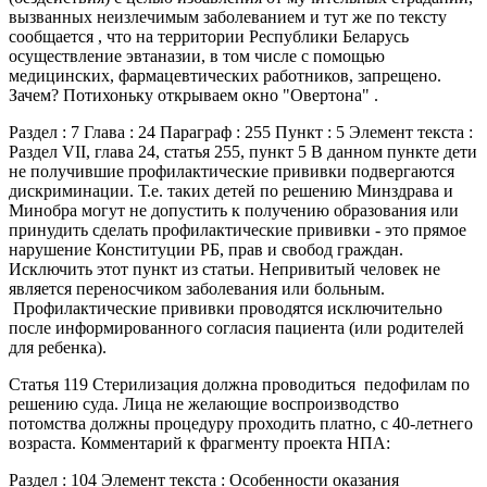
вызванных неизлечимым заболеванием и тут же по тексту
сообщается , что на территории Республики Беларусь
осуществление эвтаназии, в том числе с помощью
медицинских, фармацевтических работников, запрещено.
Зачем? Потихоньку открываем окно "Овертона" .
Раздел : 7 Глава : 24 Параграф : 255 Пункт : 5 Элемент текста :
Раздел VII, глава 24, статья 255, пункт 5 В данном пункте дети
не получившие профилактические прививки подвергаются
дискриминации. Т.е. таких детей по решению Минздрава и
Минобра могут не допустить к получению образования или
принудить сделать профилактические прививки - это прямое
нарушение Конституции РБ, прав и свобод граждан.
Исключить этот пункт из статьи. Непривитый человек не
является переносчиком заболевания или больным.
Профилактические прививки проводятся исключительно
после информированного согласия пациента (или родителей
для ребенка).
Статья 119 Стерилизация должна проводиться педофилам по
решению суда. Лица не желающие воспроизводство
потомства должны процедуру проходить платно, с 40-летнего
возраста. Комментарий к фрагменту проекта НПА:
Раздел : 104 Элемент текста : Особенности оказания