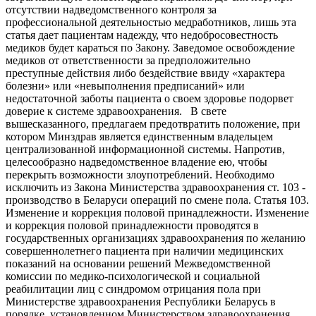
отсутствии надведомственного контроля за
профессиональной деятельностью медработников, лишь эта
статья дает пациентам надежду, что недобросовестность
медиков будет караться по Закону. Заведомое освобождение
медиков от ответственности за предположительно
преступные действия либо бездействие ввиду «характера
болезни» или «невыполнения предписаний» или
недостаточной заботы пациента о своем здоровье подорвет
доверие к системе здравоохранения. В свете
вышесказанного, предлагаем предотвратить положение, при
котором Минздрав является единственным владельцем
централизованной информационной системы. Напротив,
целесообразно надведомственное владение ею, чтобы
перекрыть возможности злоупотреблений. Необходимо
исключить из Закона Министерства здравоохранения ст. 103 -
производство в Беларуси операций по смене пола. Статья 103.
Изменение и коррекция половой принадлежности. Изменение
и коррекция половой принадлежности проводятся в
государственных организациях здравоохранения по желанию
совершеннолетнего пациента при наличии медицинских
показаний на основании решений Межведомственной
комиссии по медико-психологической и социальной
реабилитации лиц с синдромом отрицания пола при
Министерстве здравоохранения Республики Беларусь в
порядке, установленном Министерством здравоохранения