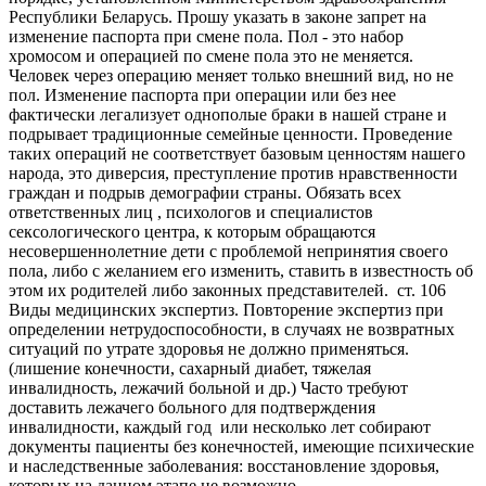
Республики Беларусь. Прошу указать в законе запрет на
изменение паспорта при смене пола. Пол - это набор
хромосом и операцией по смене пола это не меняется.
Человек через операцию меняет только внешний вид, но не
пол. Изменение паспорта при операции или без нее
фактически легализует однополые браки в нашей стране и
подрывает традиционные семейные ценности. Проведение
таких операций не соответствует базовым ценностям нашего
народа, это диверсия, преступление против нравственности
граждан и подрыв демографии страны. Обязать всех
ответственных лиц , психологов и специалистов
сексологического центра, к которым обращаются
несовершеннолетние дети с проблемой непринятия своего
пола, либо с желанием его изменить, ставить в известность об
этом их родителей либо законных представителей. ст. 106
Виды медицинских экспертиз. Повторение экспертиз при
определении нетрудоспособности, в случаях не возвратных
ситуаций по утрате здоровья не должно применяться.
(лишение конечности, сахарный диабет, тяжелая
инвалидность, лежачий больной и др.) Часто требуют
доставить лежачего больного для подтверждения
инвалидности, каждый год или несколько лет собирают
документы пациенты без конечностей, имеющие психические
и наследственные заболевания: восстановление здоровья,
которых на данном этапе не возможно.