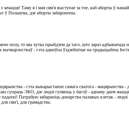
 зачацця! Таму я і мая сям'я выступае за тое, каб аборты ў наша
пыт ў Польшчы, дзе аборты забаронены.
змене полу, то мы хутка прыйдзем да таго, што зараз адбываецца н
шых вычварэнстваў - гэта адмоўна ўздзейнічае на традыцыйны Інс
цярынства - гэта выкарыстанне самага сватога - мацярынства - дл
аю супраць ЭКО, дзе людзі гуляюць у багоў - аднаму даем жыццё
адаткі! Патрабую забараніць донарства палавых клетак - людзі 
для сям'і, для грамадства.