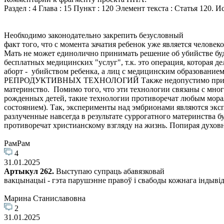
Раздел : 4 Глава : 15 Пункт : 120 Элемент текста : Статья 120
Необходимо законодательно закрепить безусловный
факт того, что с момента зачатия ребенок уже является челове
Мать не может единолично принимать решение об убийстве бу
бесплатных медицинских "услуг", т.к. это операция, которая 
аборт - убийством ребенка, а лиц с медицинским образова
РЕПРОДУКТИВНЫХ ТЕХНОЛОГИЙ Также недопустимо применение 
материнство. Помимо того, что эти технологии связаны с мно
рожденных детей, такие технологии противоречат любым мора
состоянием). Так, эксперименты над эмбрионами являются экс
разлученные навсегда в результате суррогатного материнства б
противоречат христианскому взгляду на жизнь. Попирая духовн
РамРам
4
31.01.2025
Артыкул 262.
Выступаю супраць абавязковай
вакцынацыі - гэта парушэнне правоў і свабоды кожнага індыві
Марина Станиславовна
2
31.01.2025