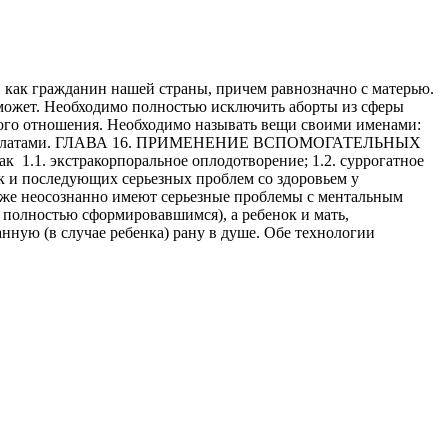
и, как гражданин нашей страны, причем равнозначно с матерью.
 может. Необходимо полностью исключить аборты из сферы
акого отношения. Необходимо называть вещи своими именами:
асными халатами. ГЛАВА 16. ПРИМЕНЕНИЕ ВСПОМОГАТЕЛЬНЫХ
. экстракорпоральное оплодотворение; 1.2. суррогатное
к и последующих серьезных проблем со здоровьем у
аже неосознанно имеют серьезные проблемы с ментальным
 полностью сформировавшимся), а ребенок и мать,
анную (в случае ребенка) рану в душе. Обе технологии