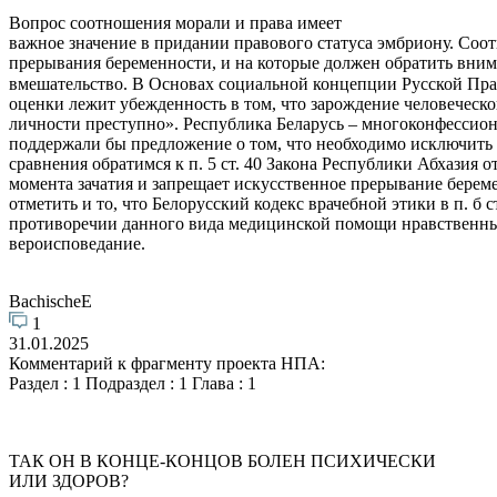
Вопрос соотношения морали и права имеет
важное значение в придании правового статуса эмбриону. Соо
прерывания беременности, и на которые должен обратить внима
вмешательство. В Основах социальной концепции Русской Прав
оценки лежит убежденность в том, что зарождение человеческо
личности преступно». Республика Беларусь – многоконфессиона
поддержали бы предложение о том, что необходимо исключить 
сравнения обратимся к п. 5 ст. 40 Закона Республики Абхазия 
момента зачатия и запрещает искусственное прерывание береме
отметить и то, что Белорусский кодекс врачебной этики в п. б 
противоречии данного вида медицинской помощи нравственным 
вероисповедание.
BachischeE
1
31.01.2025
Комментарий к фрагменту проекта НПА:
Раздел : 1 Подраздел : 1 Глава : 1
ТАК ОН В КОНЦЕ-КОНЦОВ БОЛЕН ПСИХИЧЕСКИ
ИЛИ ЗДОРОВ?