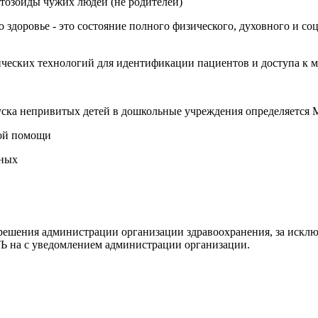
атозоиды чужих людей (не родителей)
о здоровье - это состояние полного физического, духовного и со
рических технологий для идентификации пациентов и доступа к
допуска непривитых детей в дошкольные учреждения определяется
кой помощи
рных
решения администрации организации здравоохранения, за исклю
 на с уведомлением администрации организации.