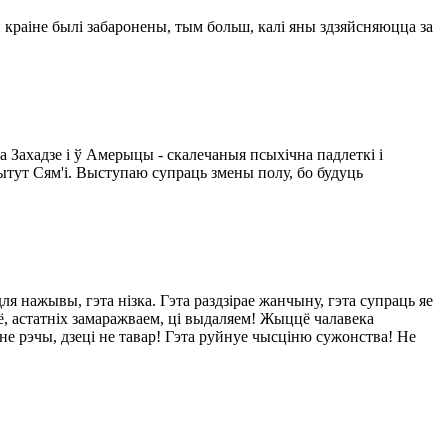
й краіне былі забаронены, тым больш, калі яны здзяйсняюцца за
а Захадзе і ў Амерыцы - скалечаныя псыхічна падлеткі і
тытут Сям'і. Выступаю супраць змены полу, бо будуць
я нажывы, гэта нізка. Гэта раздзірае жанчыну, гэта супраць яе
, астатніх замаражваем, ці выдаляем! Жыццё чалавека
не рэчы, дзеці не тавар! Гэта руйнуе чысціню сужонства! Не