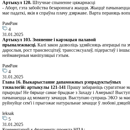
Артыкул 120.
Штучнае спыненне цяжарнасці
- Аборт, гэта забойства безароннага жыцця. Жыццё пачынаецца з
мае падаткі, якія я спраўна плачу дзяржаве. Варта пераняць во
РамРам
4
31.01.2025
Артыкул 103. Змяненне і карэкцыя палавой
прыналежнасці.
Калі закон дазволіць здзяйсняць аперацыі па 
дарослыя, рост трансвесцітаў, транссэксуалаў, підерастаў і ін
неймаверныя маніпуляцыі гэтым.
РамРам
4
31.01.2025
Глава 16. Выкарыстанне дапаможных рэпрадуктыўных
тэхналогій: артыкулы 121-141
Прашу забараніць сурагатнае ма
прыроды! Не бярыце самае брыдкае з Захаду і Амерыкі! Выступ
пачынаецца ад моманту зачацця. Выступаю супраць ЭКО за мае п
руйнуйце сем'і і прыгожае натуральнае зачацце ў любові дзяцей 
leksak
5
31.01.2025
Комментарий к фрагменту проекта НПА: