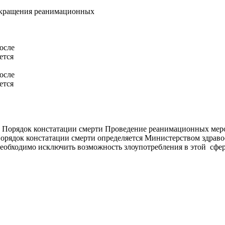
прекращения реанимационных
осле
ется
осле
ется
 Порядок констатации смерти Проведение реанимационных меро
Порядок констатации смерти определяется Министерством здраво
 необходимо исключить возможность злоупотребления в этой сфер