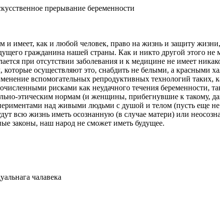
. Искусственное прерывание беременности
ком и имеет, как и любой человек, право на жизнь и защиту жизн
дущего гражданина нашей страны. Как и никто другой этого не
делается при отсутствии заболевания и к медицине не имеет ник
нием, которые осуществляют это, снабдить не белыми, а кр
вспомогательных репродуктивных технологий таких, как 1.1
гочисленными рисками как неудачного течения беременности, та
льно-этическим нормам (и женщины, прибегнувшие к такому, д
периментами над живыми людьми с душой и телом (пусть еще не
удут всю жизнь иметь осознанную (в случае матери) или неосозн
ые законы, наш народ не сможет иметь будущее.
дуальнага чалавека