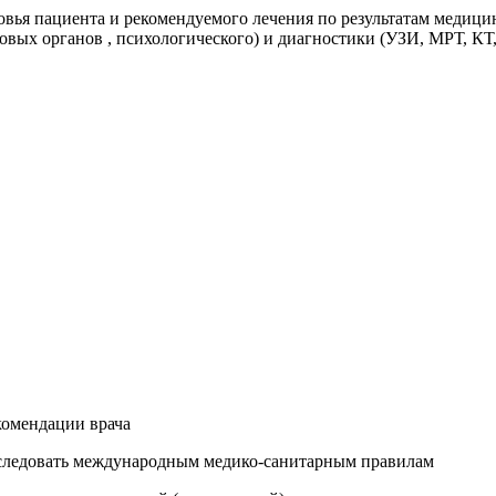
овья пациента и рекомендуемого лечения по результатам медицинс
овых органов , психологического) и диагностики (УЗИ, МРТ, КТ
в
екомендации врача
дем следовать международным медико-санитарным правилам