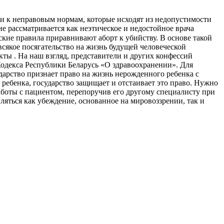
 и к неправовым нормам, которые исходят из недопустимости
е рассматривается как неэтическое и недостойное врача
кие правила приравнивают аборт к убийству. В основе такой
всякое посягательство на жизнь будущей человеческой
ты . На наш взгляд, представители и других конфессий
одекса Республики Беларусь «О здравоохранении». Для
сударство признает право на жизнь нерожденного ребенка с
ребенка, государство защищает и отстаивает это право. Нужно
 работы с пациентом, перепоручив его другому специалисту при
яться как убеждение, основанное на мировоззрении, так и