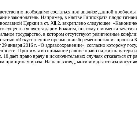
тветственно необходимо сослаться при анализе данной проблемы
ние законодатель. Например, в клятве Гиппократа плодоизгнани
ославной Церкви в ст. ⅩⅡ.2. закреплено следующее: «Каноничес
го существа является даром Божиим, поэтому с момента зачатия 
льное государство, в котором отсутствуют религиозные конфлик
статью «Искусственное прерывание беременности» из проекта К
от 29 января 2016 г. «О здравоохранении», согласно которому го
нности. Принимая во внимание равное право на жизнь матери и 
ст. 18 дает право врачу в исключительных случаях отказаться от
принципам врача. На наш взгляд, мотивом для отказа могут явл