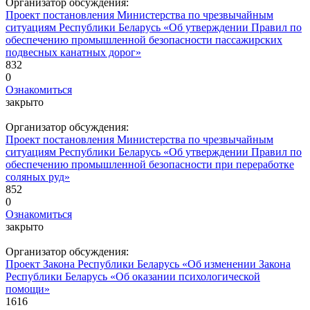
Организатор обсуждения:
Проект постановления Министерства по чрезвычайным
ситуациям Республики Беларусь «Об утверждении Правил по
обеспечению промышленной безопасности пассажирских
подвесных канатных дорог»
832
0
Ознакомиться
закрыто
Организатор обсуждения:
Проект постановления Министерства по чрезвычайным
ситуациям Республики Беларусь «Об утверждении Правил по
обеспечению промышленной безопасности при переработке
соляных руд»
852
0
Ознакомиться
закрыто
Организатор обсуждения:
Проект Закона Республики Беларусь «Об изменении Закона
Республики Беларусь «Об оказании психологической
помощи»
1616