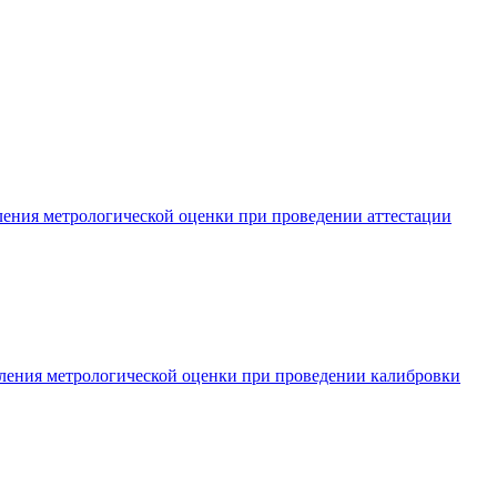
ления метрологической оценки при проведении аттестации
вления метрологической оценки при проведении калибровки