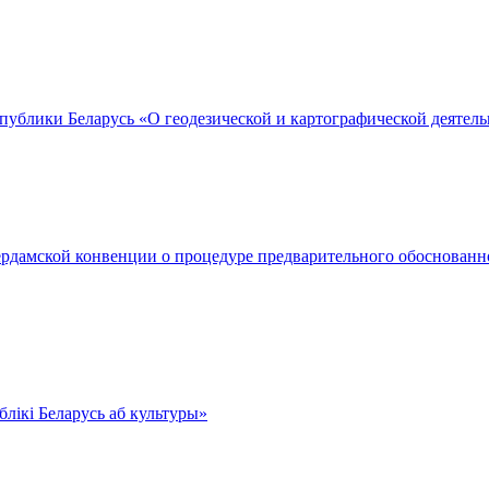
публики Беларусь «О геодезической и картографической деятел
ердамской конвенции о процедуре предварительного обоснованн
блікі Беларусь аб культуры»