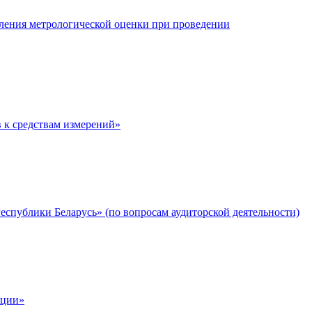
вления метрологической оценки при проведении
 к средствам измерений»
спублики Беларусь» (по вопросам аудиторской деятельности)
кции»