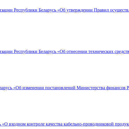
тизации Республики Беларусь «Об утверждении Правил осущест
изации Республики Беларусь «Об отнесении технических средств
арусь «Об изменении постановлений Министерства финансов Ре
 «О входном контроле качества кабельно-проводниковой проду