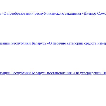
ь «О преобразовании республиканского заказника «Днепро-Сож
изации Республики Беларусь «О перечне категорий средств изм
тизации Республики Беларусь постановления «Об утверждении П