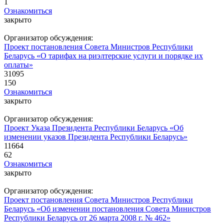
1
Ознакомиться
закрыто
Организатор обсуждения:
Проект постановления Совета Министров Республики
Беларусь «О тарифах на риэлтерские услуги и порядке их
оплаты»
31095
150
Ознакомиться
закрыто
Организатор обсуждения:
Проект Указа Президента Республики Беларусь «Об
изменении указов Президента Республики Беларусь»
11664
62
Ознакомиться
закрыто
Организатор обсуждения:
Проект постановления Совета Министров Республики
Беларусь «Об изменении постановления Совета Министров
Республики Беларусь от 26 марта 2008 г. № 462»