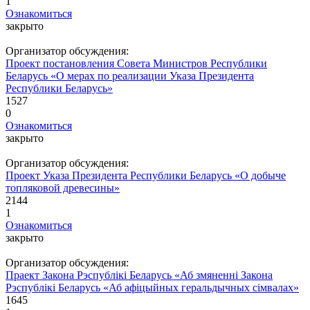
1
Ознакомиться
закрыто
Организатор обсуждения:
Проект постановления Совета Министров Республики
Беларусь «О мерах по реализации Указа Президента
Республики Беларусь»
1527
0
Ознакомиться
закрыто
Организатор обсуждения:
Проект Указа Президента Республики Беларусь «О добыче
топляковой древесины»
2144
1
Ознакомиться
закрыто
Организатор обсуждения:
Праект Закона Рэспублікі Беларусь «Аб змяненнi Закона
Рэспублікі Беларусь «Аб афіцыйных геральдычных сімвалах»
1645