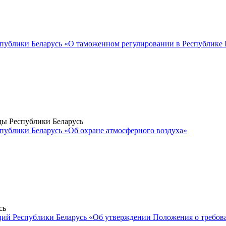
спублики Беларусь «О таможенном регулировании в Республике 
ы Республики Беларусь
публики Беларусь «Об охране атмосферного воздуха»
сь
ций Республики Беларусь «Об утверждении Положения о требов