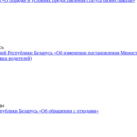
 «О порядке и условиях предоставления статуса бизнес-школы»
сь
ий Республики Беларусь «Об изменении постановления Министе
вки водителей)
ды
спублики Беларусь «Об обращении с отходами»