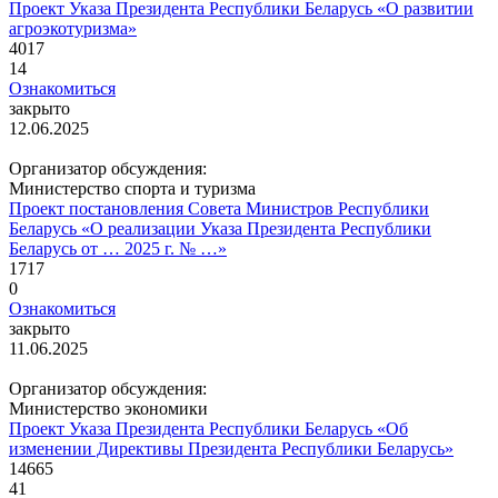
Проект Указа Президента Республики Беларусь «О развитии
агроэкотуризма»
4017
14
Ознакомиться
закрыто
12.06.2025
Организатор обсуждения:
Министерство спорта и туризма
Проект постановления Совета Министров Республики
Беларусь «О реализации Указа Президента Республики
Беларусь от … 2025 г. № …»
1717
0
Ознакомиться
закрыто
11.06.2025
Организатор обсуждения:
Министерство экономики
Проект Указа Президента Республики Беларусь «Об
изменении Директивы Президента Республики Беларусь»
14665
41