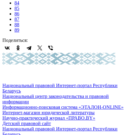
84
85
86
87
88
89
Поделиться:
Национальный правовой Интернет-портал Республики
Беларусь
Национальный центр законодательства и правовой
информации
Информационно-поисковая система «ЭТАЛОН-ONLINE»
Интернет-магазин юридической литературы
Научно-практический журнал «ПРАВО.BY»
Детский правовой сайт
Национальный правовой Интернет-портал Республики
Беларусь