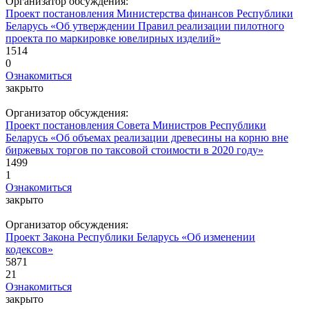
Организатор обсуждения:
Проект постановления Министерства финансов Республики
Беларусь «Об утверждении Правил реализации пилотного
проекта по маркировке ювелирных изделий»
1514
0
Ознакомиться
закрыто
Организатор обсуждения:
Проект постановления Совета Министров Республики
Беларусь «Об объемах реализации древесины на корню вне
биржевых торгов по таксовой стоимости в 2020 году»
1499
1
Ознакомиться
закрыто
Организатор обсуждения:
Проект Закона Республики Беларусь «Об изменении
кодексов»
5871
21
Ознакомиться
закрыто