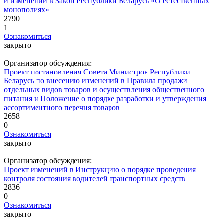
и изменений в Закон Республики Беларусь «О естественных
монополиях»
2790
1
Ознакомиться
закрыто
Организатор обсуждения:
Проект постановления Совета Министров Республики
Беларусь по внесению изменений в Правила продажи
отдельных видов товаров и осуществления общественного
питания и Положение о порядке разработки и утверждения
ассортиментного перечня товаров
2658
0
Ознакомиться
закрыто
Организатор обсуждения:
Проект изменений в Инструкцию о порядке проведения
контроля состояния водителей транспортных средств
2836
0
Ознакомиться
закрыто