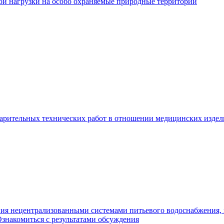
й нагрузки на особо охраняемые природные территории
арительных технических работ в отношении медицинских изде
ия нецентрализованными системами питьевого водоснабжения, в
знакомиться с результатами обсуждения