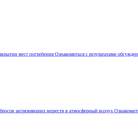
акрытии мест погребения
Ознакомиться с результатами обсужде
бросов загрязняющих веществ в атмосферный воздух
Ознакомить