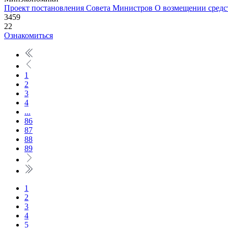
Проект постановления Совета Министров
О возмещении средс
3459
22
Ознакомиться
1
2
3
4
...
86
87
88
89
1
2
3
4
5