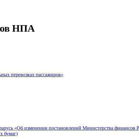
тов НПА
ьных перевозках пассажиров»
русь «Об изменении постановлений Министерства финансов Респ
х бумаг)