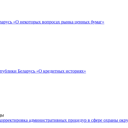
ларусь «О некоторых вопросах рынка ценных бумаг»
спублики Беларусь «О кредитных историях»
ды
(корректировка административных процедур в сфере охраны ок