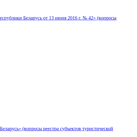
публики Беларусь от 13 июня 2016 г. № 42» (вопросы
еларусь» (вопросы реестра субъектов туристической