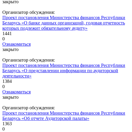
закрыто
Организатор обсуждения:
Проект постановления Министерства финансов Республики
Беларусь «О банке данных организаций, годовая отчетность
которых подлежит обязательному аудиту»
1441
0
Ознакомиться
закрыто
Организатор обсуждения:
Проект постановления Министерства финансов Республики
Беларусь «О представлении информации по аудиторской
деятельности»
1384
0
Ознакомиться
закрыто
Организатор обсуждения:
Проект постановления Министерства финансов Республики
Беларусь «Об отчете Аудиторской палаты»
1363
0