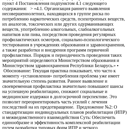
пункт 4 Постановления подпунктом 4.1 следующего
содержания: > «4.1. Организация раннего выявления
несовершеннолетних, находящихся в группе риска по
потреблению наркотических средств, психотропных веществ,
их аналогов, токсических или других одурманивающих
веществ, употреблению алкогольных, слабоалкогольных
напитков или пива, посредством проведения регулярных
профилактических осмотров, социально-психологического
тестирования в учреждениях образования и здравоохранения,
а также разработки и внедрения программ первичной
профилактики. Порядок и периодичность проведения таких
мероприятий определяются Министерством образования и
Министерством здравоохранения Республики Беларусь.» •
Обоснование: Текущая практика показывает, что часто к
моменту «установления» потребления проблема уже имеет
значительную степень развития. Раннее выявление и
своевременная профилактика значительно повышают шансы
на успешную реабилитацию, снижают социальные и
медицинские издержки в долгосрочной перспективе. Это
позволит переориентировать часть усилий с лечения
последствий на их предотвращение. Предложение №2: О
стандартизации индивидуальных планов реабилитации (ИПР)
и межведомственного взаимодействия Суть: Обеспечить
единообразие и эффективность комплексной реабилитации
путем разработки типовых форм ИПР и четкого