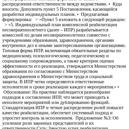
распределения ответственности между ведомствами. • Куда
вносить: Дополнить пункт 5 Постановления, касающийся
разработки индивидуальных планов. • Предлагаемая
формулировка: > «Пункт 5 изложить в следующей редакции:
> «5. Индивидуальный план комплексной реабилитации
несовершеннолетнего (далее – ИПР) разрабатывается
комиссией по делам несовершеннолетних совместно с
учреждениями образования, здравоохранения, органами
внутренних дел и иными заинтересованными организациями.
Типовая форма ИПР, включающая обязательные разделы по
медицинскому, психологическому, педагогическому и
социальному сопровождению, а также критерии оценки
эффективности его реализации, утверждается Министерством
образования по согласованию с Министерством
здравоохранения и Министерством труда и социальной
защиты. В ИПР четко определяются ответственные
исполнители и сроки реализации каждого мероприятия.» •
Обоснование: На практике наблюдается разнообразие
подходов к составлению ИПР, что может приводить к
неполноте мероприятий или дублированию функций.
Стандартизация ИПР и четкое распределение ролей повысит
качество реабилитации, обеспечит системный подход и
упростит контроль за исполнением. Предложение №3: Об
усилении роли законных представителей и их
ответственности Суть: Зачастую успех реабилитации