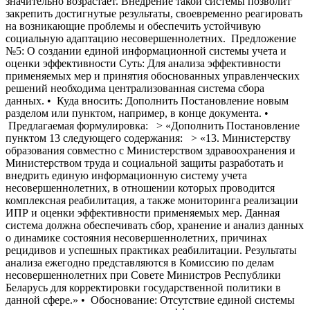
значительно возрастает. Внедрение такой системы позволит
закрепить достигнутые результаты, своевременно реагировать
на возникающие проблемы и обеспечить устойчивую
социальную адаптацию несовершеннолетних. Предложение
№5: О создании единой информационной системы учета и
оценки эффективности Суть: Для анализа эффективности
применяемых мер и принятия обоснованных управленческих
решений необходима централизованная система сбора
данных. • Куда вносить: Дополнить Постановление новым
разделом или пунктом, например, в конце документа. •
Предлагаемая формулировка: > «Дополнить Постановление
пунктом 13 следующего содержания: > «13. Министерству
образования совместно с Министерством здравоохранения и
Министерством труда и социальной защиты разработать и
внедрить единую информационную систему учета
несовершеннолетних, в отношении которых проводится
комплексная реабилитация, а также мониторинга реализации
ИПР и оценки эффективности применяемых мер. Данная
система должна обеспечивать сбор, хранение и анализ данных
о динамике состояния несовершеннолетних, причинах
рецидивов и успешных практиках реабилитации. Результаты
анализа ежегодно представляются в Комиссию по делам
несовершеннолетних при Совете Министров Республики
Беларусь для корректировки государственной политики в
данной сфере.» • Обоснование: Отсутствие единой системы