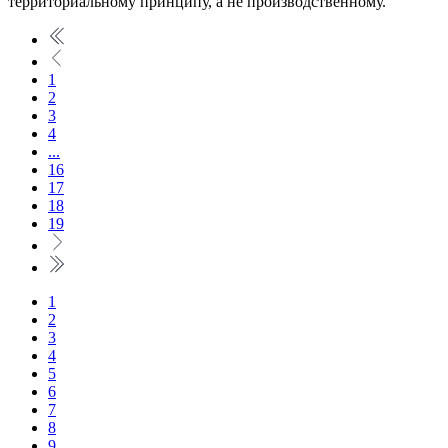
территориальному принципу, а не производственному.
1
2
3
4
...
16
17
18
19
1
2
3
4
5
6
7
8
9