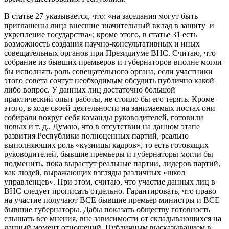
В статье 27 указывается, что: «на заседания могут быть
приглашены лица внесшие значительный вклад в защиту и
укрепление государства»; кроме этого, в статье 31 есть
возможность создания научно-консультативных и иных
совещательных органов при Президиуме ВНС. Считаю, что
собрание из бывших премьеров и губернаторов вполне могли
бы исполнять роль совещательного органа, если участники
этого совета сочтут необходимым обсудить публично какой
либо вопрос. У данных лиц достаточно большой
практический опыт работы, не стоило бы его терять. Кроме
этого, в ходе своей деятельности на занимаемых постах они
собирали вокруг себя команды руководителей, готовили
новых и т. д.. Думаю, что в отсутствии на данном этапе
развития Республики полноценных партий, реально
выполняющих роль «кузницы кадров», то есть готовящих
руководителей, бывшие премьеры и губернаторы могли бы
подменить, пока вырастут реальные партии, лидеров партий,
как людей, выражающих взгляды различных «школ
управленцев». При этом, считаю, что участие данных лиц в
ВНС следует прописать отдельно. Гарантировать, что право
на участие получают ВСЕ бывшие премьер министры и ВСЕ
бывшие губернаторы. Дабы показать обществу готовность
слышать все мнения, вне зависимости от складывающихся на
данный момент отношений. Публичным высказыванием в