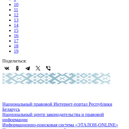
10
11
12
13
14
15
16
17
18
19
Поделиться:
Национальный правовой Интернет-портал Республики
Беларусь
Национальный центр законодательства и правовой
информации
Информационно-поисковая система «ЭТАЛОН-ONLINE»