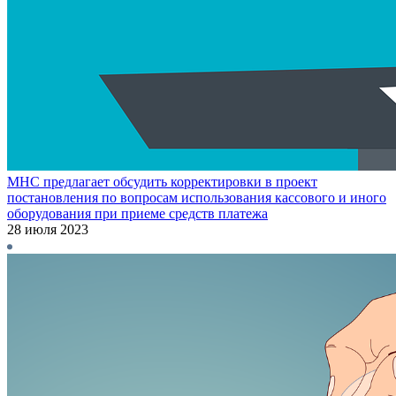
МНС предлагает обсудить корректировки в проект
постановления по вопросам использования кассового и иного
оборудования при приеме средств платежа
28 июля 2023