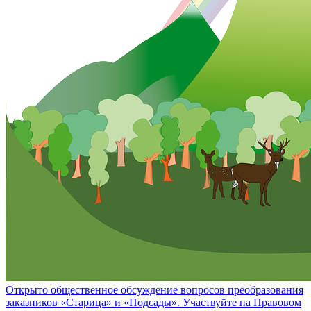
Открыто общественное обсуждение вопросов преобразования
заказников «Старица» и «Подсады». Участвуйте на Правовом