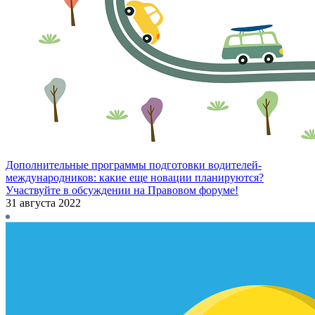
Дополнительные программы подготовки водителей-
международников: какие еще новации планируются?
Участвуйте в обсуждении на Правовом форуме!
31 августа 2022