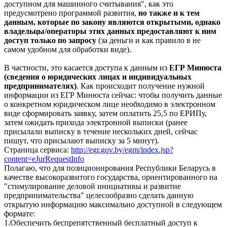
доступном для машинного считывания", как это
предусмотрено программой развития,
но также и к тем
данным, которые по закону являются открытыми, однако
владельцы/операторы этих данных предоставляют к ним
доступ только по запросу
(за деньги и как правило в не
самом удобном для обработки виде).
В частности, это касается доступа к данным из
ЕГР Минюста
(сведения о юридических лицах и индивидуальных
предпринимателях)
. Как происходит получение нужной
информации из ЕГР Минюста сейчас: чтобы получить данные
о конкретном юридическом лице необходимо в электронном
виде сформировать заявку, затем оплатить 25,5 по ЕРИПу,
затем ожидать прихода электронной выписки (ранее
присылали выписку в течение нескольких дней, сейчас
пишут, что присылают выписку за 5 минут).
Страница сервиса:
http://egr.gov.by/egrn/index.jsp?
content=eJurRequestInfo
Полагаю, что для позиционирования Республики Беларусь в
качестве высокоразвитого государства, ориентированного на
"стимулирование деловой инициативы и развитие
предпринимательства" целесообразно сделать данную
открытую информацию максимально доступной в следующем
формате:
1.Обеспечить беспрепятственный бесплатный доступ к