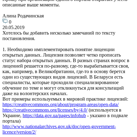
описанные выше моменты.
Алина Родачинская
0
20.05.2019
Хотелось бы добавить несколько замечаний по тексту
постановления.
1. Необходимо имплементировать понятие лиценции
открытых данных. Лицензия позволяет четко прописать
статус набора открытых данных. В разных странах вопрос в
лиценией решается по-разному, где-то вырабатывается своя,
как, например, в Великобританни, где-то в основу берется
один из существующих видов лицензий. В Беларуси есть
специалисты, которые проходили специализированное
обучение по теме и могут откликнуться для консультаций
даже на волонтерских началах.
Вот примеры используемых в мировой практике лицензий:
https://creativecommons.org/about/program-areas/open-data/
https://creativecommons.org/licenses/by/4.0/
(используется в
Украине,
https://data.gov.ua/pages/infohub
- указано в подвале
портала)
http://www.nationalarchives.gov.uk/doc/open-government-
licence/version/2/