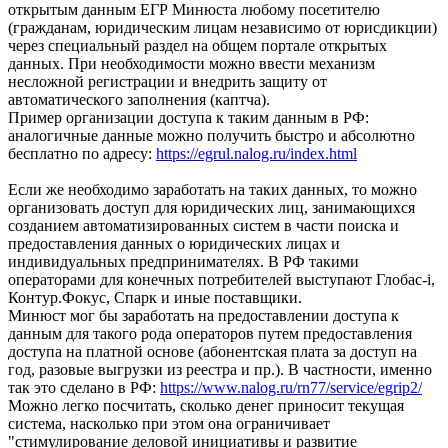
открытым данным ЕГР Минюста любому посетителю
(гражданам, юридическим лицам независимо от юрисдикции)
через специальный раздел на общем портале открытых
данных. При необходимости можно ввести механизм
несложной регистрации и внедрить защиту от
автоматического заполнения (каптча).
Пример организации доступа к таким данным в РФ:
аналогичные данные можно получить быстро и абсолютно
бесплатно по адресу:
https://egrul.nalog.ru/index.html
Если же необходимо заработать на таких данных, то можно
организовать доступ для юридических лиц, занимающихся
созданием автоматизированных систем в части поиска и
предоставления данных о юридических лицах и
индивидуальных предпринимателях. В РФ такими
операторами для конечных потребителей выступают Глобас-i,
Контур.Фокус, Спарк и иные поставщики.
Минюст мог бы заработать на предоставлении доступа к
данным для такого рода операторов путем предоставления
доступа на платной основе (абонентская плата за доступ на
год, разовые выгрузки из реестра и пр.). В частности, именно
так это сделано в РФ:
https://www.nalog.ru/rn77/service/egrip2/
Можно легко посчитать, сколько денег приносит текущая
система, насколько при этом она ограничивает
"стимулирование деловой инициативы и развитие