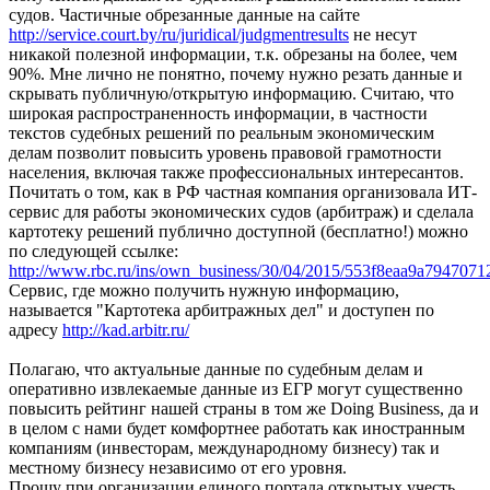
судов. Частичные обрезанные данные на сайте
http://service.court.by/ru/juridical/judgmentresults
не несут
никакой полезной информации, т.к. обрезаны на более, чем
90%. Мне лично не понятно, почему нужно резать данные и
скрывать публичную/открытую информацию. Считаю, что
широкая распространенность информации, в частности
текстов судебных решений по реальным экономическим
делам позволит повысить уровень правовой грамотности
населения, включая также профессиональных интересантов.
Почитать о том, как в РФ частная компания организовала ИТ-
сервис для работы экономических судов (арбитраж) и сделала
картотеку решений публично доступной (бесплатно!) можно
по следующей ссылке:
http://www.rbc.ru/ins/own_business/30/04/2015/553f8eaa9a794707
Сервис, где можно получить нужную информацию,
называется "Картотека арбитражных дел" и доступен по
адресу
http://kad.arbitr.ru/
Полагаю, что актуальные данные по судебным делам и
оперативно извлекаемые данные из ЕГР могут существенно
повысить рейтинг нашей страны в том же Doing Business, да и
в целом с нами будет комфортнее работать как иностранным
компаниям (инвесторам, международному бизнесу) так и
местному бизнесу независимо от его уровня.
Прошу при организации единого портала открытых учесть