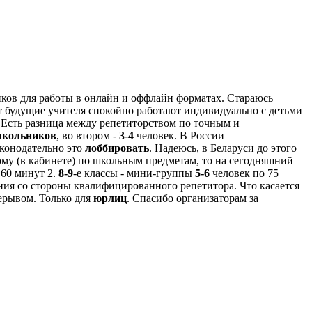
иков для работы в онлайн и оффлайн форматах. Стараюсь
т будущие учителя спокойно работают индивидуально с детьми
у. Есть разница между репетиторством по точным и
школьников
, во втором -
3-4
человек. В России
аконодательно это
лоббировать
. Надеюсь, в Беларуси до этого
ому (в кабинете) по школьным предметам, то на сегодняшний
 60 минут 2.
8-9
-е классы - мини-группы
5-6
человек по 75
ния со стороны квалифицированного репетитора. Что касается
рерывом. Только для
юрлиц
. Спасибо организаторам за