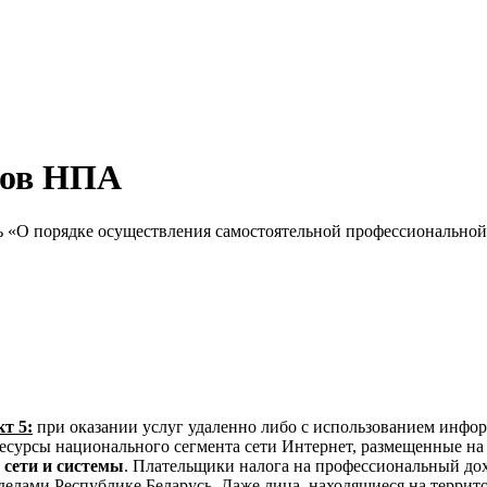
тов НПА
 «О порядке осуществления самостоятельной профессиональной
т 5:
при оказании услуг удаленно либо с использованием ин
сурсы национального сегмента сети Интернет, размещенные на 
сети и системы
. Плательщики налога на профессиональный дох
еделами Республике Беларусь.
Даже лица, находящиеся на террит