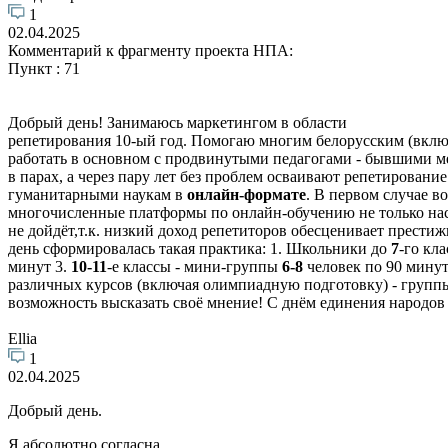
1
02.04.2025
Комментарий к фрагменту проекта НПА:
Пункт : 71
Добрый день! Занимаюсь маркетингом в области
репетирования 10-ый год. Помогаю многим белорусским (включ
работать в основном с продвинутыми педагогами - бывшими ме
в парах, а через пару лет без проблем осваивают репетировани
гуманитарными наукам в
онлайн-формате
. В первом случае 
многочисленные платформы по онлайн-обучению не только нас
не дойдёт,т.к. низкий доход репетиторов обесценивает прести
день сформировалась такая практика: 1. Школьники до
7
-го кл
минут 3.
10-11
-е классы - мини-группы
6-8
человек по 90 минут
различных курсов (включая олимпиадную подготовку) - груп
возможность высказать своё мнение! С днём единения народов
Ellia
1
02.04.2025
Добрый день.
Я абсолютно согласна