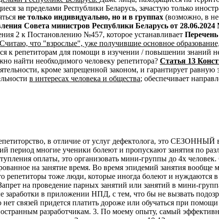
ся за пределами Республики Беларусь, зачастую только иност
яться
не только индивидуально, но и в группах
(возможно, в н
ления Совета министров Республики Беларусь от 28.06.2024
ения 2 к Постановлению №457, которое устанавливает
Перечень
Считаю, что "взрослые", уже получившие основное образование
ся к репетиторам для помощи в изучении / повышении знаний не
жно найти необходимого человеку репетитора?
Статья 13 Конс
ятельности, кроме запрещенной законом, и гарантирует равную 
ельности
в интересах человека и общества
; обеспечивает направ
епетиторство, в отличие от услуг дефектолога, это СЕЗОННЫЙ в
ий период многие ученики болеют и пропускают занятия по раз
пления оплаты, это организовать мини-группы до 4х человек. О
ированное на занятие время. Во время эпидемий занятия вообще 
что репетиторы тоже люди, которые иногда болеют и нуждаются 
Запрет на проведение парных занятий или занятий в мини-группа
е заработки в приложении НПД, с тем, что бы не вызвать подозр
о нет связей придется платить дороже или обучаться при помощи
ностранным разработчикам. 3. По моему опыту, самый эффективн