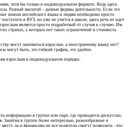
ами, хотя бы только в индивидуальном формате. Ведь здесь
ансы. Разный масштаб – разные формы деятельности. Если это
ание знания английского языка и людям необходимо просто
 поступить в ВУЗ, но уже не учится в школе, здесь речь не идет
 взрослым является просто подработкой от случая к случаю. Им
их странах, у которых нет таких ограничений и стоимость
сству могут заниматься взрослые, а иностранному языку нет?
сы могут быть, это гибкий график, это удобно.
кам взрослым в индивидуальном порядке.
оить информацию в группе или паре, где проводятся дискуссии,
. Занятия в группе более интересные, разнообразные и
мест), да и финансово не все родители смогут позволить , что