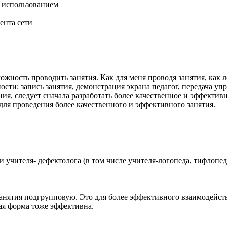
с использованием
ента сети
ожность проводить занятия. Как для меня проводя занятия, как 
ти: запись занятия, демонстрация экрана педагог, передача упр
ния, следует сначала разработать более качественное и эффект
для проведения более качественного и эффективного занятия.
ги учителя- дефектолога (в том числе учителя-логопеда, тифлопе
занятия подгрупповую. Это для более эффективного взаимодейст
вая форма тоже эффективна.