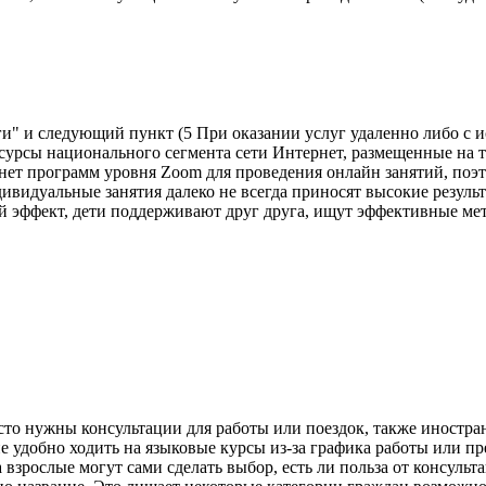
уги" и следующий пункт (5 При оказании услуг удаленно либо
сурсы национального сегмента сети Интернет, размещенные на 
нет программ уровня Zoom для проведения онлайн занятий, поэт
ивидуальные занятия далеко не всегда приносят высокие результа
й эффект, дети поддерживают друг друга, ищут эффективные ме
о нужны консультации для работы или поездок, также иностран
не удобно ходить на языковые курсы из-за графика работы или 
а взрослые могут сами сделать выбор, есть ли польза от консульт