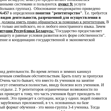
ранными системами и пользуются.
пункт 9:
услуги
ебольших группах). Обоснование неоднократно приведено
 №457
в определения
понятия "репетиторство"
. Т.е. требуется
 видов деятельности, разрешенной для осуществления в
, должны иметь право обращаться за помощью к репетиторам.
В
 только английского, но и любого иностранного языка. Зачем
титуции Республики Беларусь:
"Государство предоставляет
защиту и равные условия развития всех форм собственности".
ление и координацию государственной и экономической
ид деятельности. Во время летних и зимних каникул
личным семейным обстоятельствам. Брать плату за пропуски
чень часто бывает, что вместо 4х учеников на занятие
могут отменяться полностью, ввиду болезни всех учеников. И
в отдыхе. 2. У репетиторов ограниченные возможности по
х приведет к тому, что часть учеников будет приходить по
ений. Это приведет к ситуации, когда у одних людей появится
 зарубежных приложений, в т.ч. основанных на базе
ый формат обучения - это мини-группа 3-4 ученика. Тогда