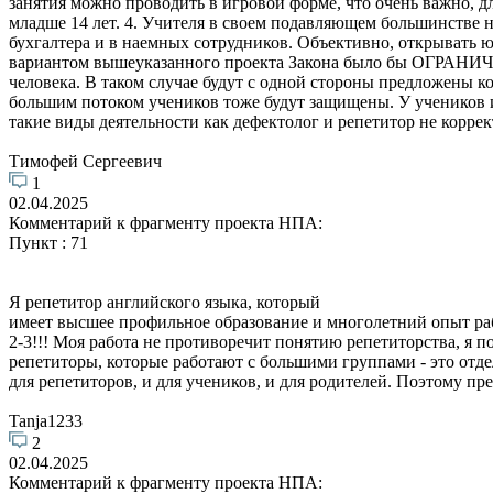
занятия можно проводить в игровой форме, что очень важно, дл
младше 14 лет. 4. Учителя в своем подавляющем большинстве
бухгалтера и в наемных сотрудников. Объективно, открывать юр
вариантом вышеуказанного проекта Закона было бы ОГР
человека. В таком случае будут с одной стороны предложены к
большим потоком учеников тоже будут защищены. У учеников и
такие виды деятельности как дефектолог и репетитор не корре
Тимофей Сергеевич
1
02.04.2025
Комментарий к фрагменту проекта НПА:
Пункт : 71
Я репетитор английского языка, который
имеет высшее профильное образование и многолетний опыт рабо
2-3!!! Моя работа не противоречит понятию репетиторства, я п
репетиторы, которые работают с большими группами - это отдел
для репетиторов, и для учеников, и для родителей. Поэтому пр
Tanja1233
2
02.04.2025
Комментарий к фрагменту проекта НПА: