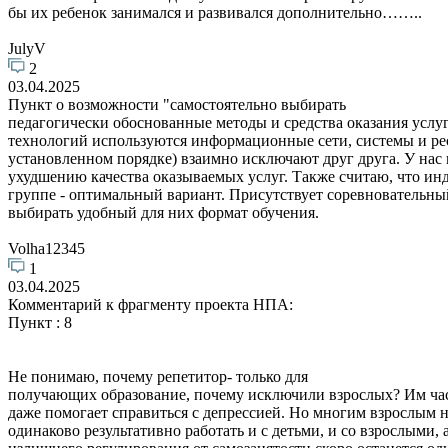
бы их ребенок занимался и развивался дополнительно……..
JulyV
2
03.04.2025
Пункт о возможности "самостоятельно выбирать
педагогически обоснованные методы и средства оказания усл
технологий используются информационные сети, системы и ре
установленном порядке) взаимно исключают друг друга. У нас 
ухудшению качества оказываемых услуг. Также считаю, что инд
группе - оптимальный вариант. Присутствует соревновательны
выбирать удобный для них формат обучения.
Volha12345
1
03.04.2025
Комментарий к фрагменту проекта НПА:
Пункт : 8
Не понимаю, почему репетитор- только для
получающих образование, почему исключили взрослых? Им част
даже помогает справиться с депрессией. Но многим взрослым 
одинаково результативно работать и с детьми, и со взрослыми, 