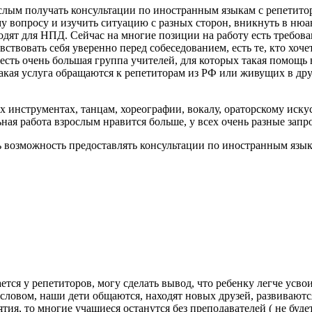
ослым получать консультации по иностранным языкам с репетитор
му вопросу и изучить ситуацию с разных сторон, вникнуть в ню
одят для НПД. Сейчас на многие позиции на работу есть требов
ствовать себя уверенно перед собеседованием, есть те, кто хочет
о есть очень большая группа учителей, для которых такая помощь
кая услуга обращаются к репетиторам из РФ или живущих в друг
х инструментах, танцам, хореографии, вокалу, ораторскому иску
ая работа взрослым нравится больше, у всех очень разные запро
ть возможность предоставлять консультации по иностранным язы
ется у репетиторов, могу сделать вывод, что ребенку легче усв
ловом, наши дети общаются, находят новых друзей, развиваются
я, то многие учащиеся останутся без преподавателей ( не будет 