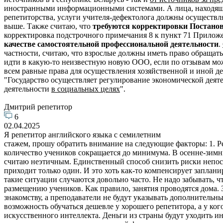
иностранными информационными системами. А лица, находящие
репетиторства, услуги учителя-дефектолога должны осуществл
выше. Также считаю, что
требуются корректировки Постанов
корректировка подстрочного примечания 8 к пункт 71 Прилож
качестве самостоятельной профессиональной деятельности
.
частности, считаю, что взрослые должны иметь право обращать
идти в какую-то неизвестную новую ООО, если по отзывам мо
всем равные права для осуществления хозяйственной и иной де
"Государство осуществляет регулирование экономической деят
деятельности
в социальных целях
".
Дмитрий репетитор
6
02.04.2025
Я репетитор английского языка с семилетним
стажем, прошу обратить внимание на следующие факторы: 1. Р
количество учеников сокращается до минимума. В осенне-зимн
считаю неэтичным. Единственный способ снизить риски непосту
приходит только один. И это хоть как-то компенсирует заплан
такие ситуации случаются довольно часто. Не надо забывать, 
размещению учеников. Как правило, занятия проводятся дома. 
знакомству, а преподаватели не будут указывать дополнительны
возможность обучаться дешевле у хорошего репетитора, а у ког
искусственного интеллекта. Деньги из страны будут уходить и