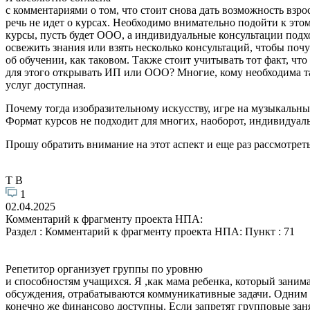
с комментариями о том, что стоит снова дать возможность взр
речь не идет о курсах. Необходимо внимательно подойти к это
курсы, пусть будет ООО, а индивидуальные консультации подх
освежить знания или взять несколько консультаций, чтобы почув
об обучении, как таковом. Также стоит учитывать тот факт, чт
для этого открывать ИП или ООО? Многие, кому необходима та
услуг доступная.
Почему тогда изобразительному искусству, игре на музыкальны
Формат курсов не подходит для многих, наоборот, индивидуальн
Прошу обратить внимание на этот аспект и еще раз рассмотре
Т В
1
02.04.2025
Комментарий к фрагменту проекта НПА:
Раздел : Комментарий к фрагменту проекта НПА: Пункт : 71
Репетитор организует группы по уровню
и способностям учащихся. Я ,как мама ребенка, который занима
обсуждения, отрабатываются коммуникативные задачи. Одним с
конечно же финансово доступны. Если запретят групповые заняти