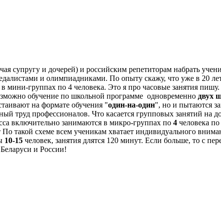
ая супругу и дочерей) и российским репетиторам набрать учен
далистами и олимпиадниками. По опыту скажу, что уже в 20 ле
е в мини-группах по 4 человека. Это я про часовые занятия пиш
возможно обучение по школьной программе одновременно
двух 
таивают на формате обучения "
один-на-один
", но и пытаются з
жный труд профессионалов. Что касается групповых занятий на д
асса включительно занимаются в микро-группах по
4
человека по
 По такой схеме всем ученикам хватает индивидуального внима
пы
10
-15
человек, занятия длятся 120 минут. Если больше, то с пе
 Беларуси и России!