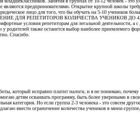
я младшеклассников. Занятия в группах от 10-12 человек - это у
 не являются предпринимателями. Открытие крупной школы требу
идическое лицо для того, что бы обучать на 5-10 учеников боль
АНИЧЕНИЕ ДЛЯ РЕПЕТИТОРОВ КОЛИЧЕСТВА УЧЕНИКОВ ДО 4Х УЧ
омфортные условия репетиторам для легальной деятельности, а 
 у родителей также останется выбор наиболее приемлемого форм
ктно. Спасибо.
ты, который исправно платит налоги, и я не понимаю, почему я 
омогаю детям осваивать программу, быть более увереными в свои
ьная категория. Но если группа 2-3 человека - это совсем друг
едлагаю ввести ограничение количества учеников в мини-группе,