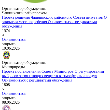
Организатор обсуждения:
Чашникский райисполком
Проект решения Чашникского районного Совета депутатов
О
закрытии мест погребения
Ознакомиться с результатами
обсуждения
1574
4
Ознакомиться
закрыто
10.06.2026
Организатор обсуждения:
Минприроды
Проект постановления Совета Министров
О регулировании
выбросов загрязняющих веществ в атмосферный воздух
Ознакомиться с результатами обсуждения
1808
5
Ознакомиться
закрыто
08.06.2026