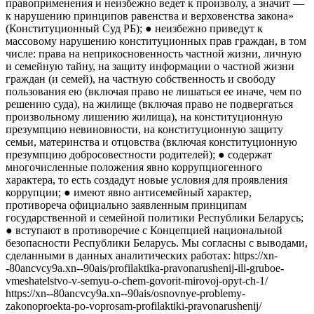
правоприменения и неизбежно ведет к произволу, а значит —
к нарушению принципов равенства и верховенства закона»
(Конституционный Суд РБ); ● неизбежно приведут к
массовому нарушению конституционных прав граждан, в том
числе: права на неприкосновенность частной жизни, личную
и семейную тайну, на защиту информации о частной жизни
граждан (и семей), на частную собственность и свободу
пользования ею (включая право не лишаться ее иначе, чем по
решению суда), на жилище (включая право не подвергаться
произвольному лишению жилища), на конституционную
презумпцию невиновности, на конституционную защиту
семьи, материнства и отцовства (включая конституционную
презумпцию добросовестности родителей); ● содержат
многочисленные положения явно коррупциогенного
характера, то есть создадут новые условия для проявления
коррупции; ● имеют явно антисемейный характер,
противореча официально заявленным принципам
государственной и семейной политики Республики Беларусь;
● вступают в противоречие с Концепцией национальной
безопасности Республики Беларусь. Мы согласны с выводами,
сделанными в данных аналитических работах: https://xn-
-80ancvcy9a.xn--90ais/profilaktika-pravonarushenij-ili-gruboe-
vmeshatelstvo-v-semyu-o-chem-govorit-mirovoj-opyt-ch-1/
https://xn--80ancvcy9a.xn--90ais/osnovnye-problemy-
zakonoproekta-po-voprosam-profilaktiki-pravonarushenij/