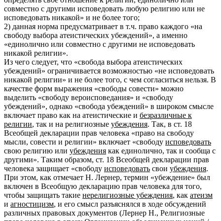
совместно с другими исповедовать любую религию или не
исповедовать никакой» и не более того;
2) данная норма предусматривает в т.ч. право каждого «на
свободу выбора атеистических убеждений», а именно
«единолично или совместно с другими не исповедовать
никакой религии».
Из чего следует, что «свобода выбора атеистических
убеждений» ограничивается возможностью «не исповедовать
никакой религии» и не более того, с чем согласиться нельзя. В
качестве форм выражения «свободы совести» можно
выделить «свободу вероисповедания» и «свободу
убеждений», однако «свобода убеждений» в широком смысле
включает право как на атеистические и
безразличные к
религии
, так и на религиозные
убеждения
. Так, в ст. 18
Всеобщей декларации прав человека «право на свободу
мысли, совести и религии» включает «свободу
исповедовать
свою религию или
убеждения
как единолично, так и сообща с
другими». Таким образом, ст. 18 Всеобщей декларации прав
человека защищает «свободу
исповедовать
свои
убеждения
.
При этом, как отмечает Н. Лернер, термин «убеждение» был
включен в Всеобщую декларацию прав человека для того,
чтобы защищать такие
нерелигиозные убеждения
, как
атеизм
и
агностицизм
, и его смысл разъяснялся в ходе обсуждений
различных правовых документов (Лернер Н., Религиозные