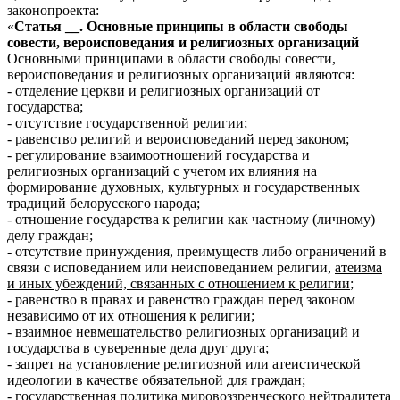
законопроекта:
«
Статья __. Основные принципы в области свободы
совести, вероисповедания и религиозных организаций
Основными принципами в области свободы совести,
вероисповедания и религиозных организаций являются:
- отделение церкви и религиозных организаций от
государства;
- отсутствие государственной религии;
- равенство религий и вероисповеданий перед законом;
- регулирование взаимоотношений государства и
религиозных организаций с учетом их влияния на
формирование духовных, культурных и государственных
традиций белорусского народа;
- отношение государства к религии как частному (личному)
делу граждан;
- отсутствие принуждения, преимуществ либо ограничений в
связи с исповеданием или неисповеданием религии,
атеизма
и иных убеждений, связанных с отношением к религии
;
- равенство в правах и равенство граждан перед законом
независимо от их отношения к религии;
- взаимное невмешательство религиозных организаций и
государства в суверенные дела друг друга;
- запрет на установление религиозной или атеистической
идеологии в качестве обязательной для граждан;
- государственная политика мировоззренческого нейтралитета