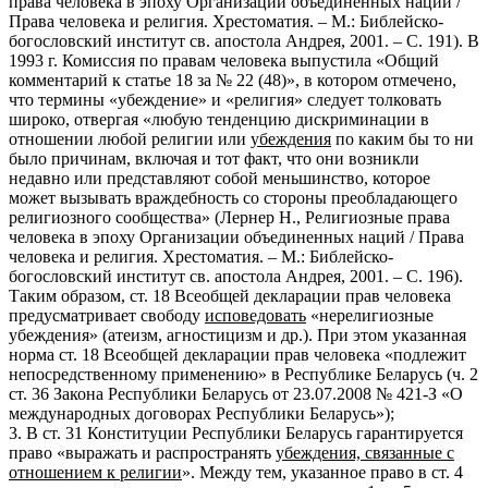
права человека в эпоху Организации объединенных наций /
Права человека и религия. Хрестоматия. – М.: Библейско-
богословский институт св. апостола Андрея, 2001. – С. 191). В
1993 г. Комиссия по правам человека выпустила «Общий
комментарий к статье 18 за № 22 (48)», в котором отмечено,
что термины «убеждение» и «религия» следует толковать
широко, отвергая «любую тенденцию дискриминации в
отношении любой религии или
убеждения
по каким бы то ни
было причинам, включая и тот факт, что они возникли
недавно или представляют собой меньшинство, которое
может вызывать враждебность со стороны преобладающего
религиозного сообщества» (Лернер Н., Религиозные права
человека в эпоху Организации объединенных наций / Права
человека и религия. Хрестоматия. – М.: Библейско-
богословский институт св. апостола Андрея, 2001. – С. 196).
Таким образом, ст. 18 Всеобщей декларации прав человека
предусматривает свободу
исповедовать
«нерелигиозные
убеждения» (атеизм, агностицизм и др.). При этом указанная
норма ст. 18 Всеобщей декларации прав человека «подлежит
непосредственному применению» в Республике Беларусь (ч. 2
ст. 36 Закона Республики Беларусь от 23.07.2008 № 421-З «О
международных договорах Республики Беларусь»);
3. В ст. 31 Конституции Республики Беларусь гарантируется
право «выражать и распространять
убеждения, связанные с
отношением к религии
». Между тем, указанное право в ст. 4