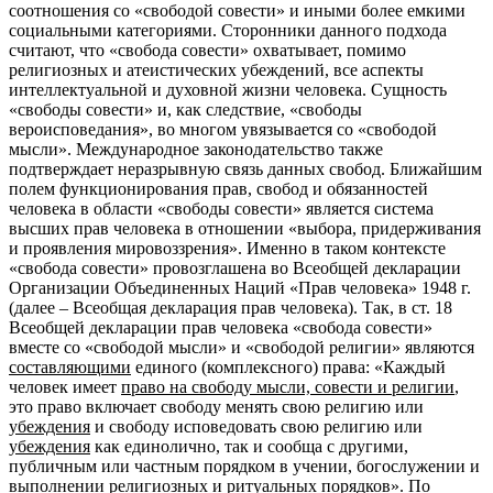
соотношения со «свободой совести» и иными более емкими
социальными категориями. Сторонники данного подхода
считают, что «свобода совести» охватывает, помимо
религиозных и атеистических убеждений, все аспекты
интеллектуальной и духовной жизни человека. Сущность
«свободы совести» и, как следствие, «свободы
вероисповедания», во многом увязывается со «свободой
мысли». Международное законодательство также
подтверждает неразрывную связь данных свобод. Ближайшим
полем функционирования прав, свобод и обязанностей
человека в области «свободы совести» является система
высших прав человека в отношении «выбора, придерживания
и проявления мировоззрения». Именно в таком контексте
«свобода совести» провозглашена во Всеобщей декларации
Организации Объединенных Наций «Прав человека» 1948 г.
(далее – Всеобщая декларация прав человека). Так, в ст. 18
Всеобщей декларации прав человека «свобода совести»
вместе со «свободой мысли» и «свободой религии» являются
составляющими
единого (комплексного) права: «Каждый
человек имеет
право на свободу мысли, совести и религии
,
это право включает свободу менять свою религию или
убеждения
и свободу исповедовать свою религию или
убеждения
как единолично, так и сообща с другими,
публичным или частным порядком в учении, богослужении и
выполнении религиозных и ритуальных порядков». По