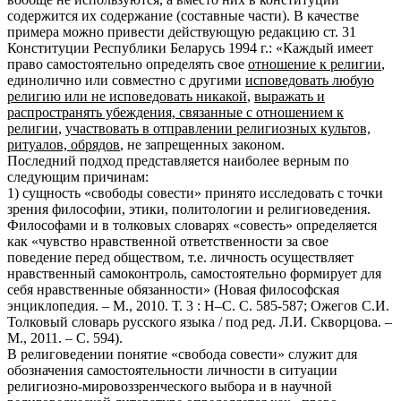
содержится их содержание (составные части). В качестве
примера можно привести действующую редакцию ст. 31
Конституции Республики Беларусь 1994 г.: «Каждый имеет
право самостоятельно определять свое
отношение к религии
,
единолично или совместно с другими
исповедовать любую
религию или не исповедовать никакой
,
выражать и
распространять убеждения, связанные с отношением к
религии
,
участвовать в отправлении религиозных культов,
ритуалов, обрядов
, не запрещенных законом.
Последний подход представляется наиболее верным по
следующим причинам:
1) сущность «свободы совести» принято исследовать с точки
зрения философии, этики, политологии и религиоведения.
Философами и в толковых словарях «совесть» определяется
как «чувство нравственной ответственности за свое
поведение перед обществом, т.е. личность осуществляет
нравственный самоконтроль, самостоятельно формирует для
себя нравственные обязанности» (Новая философская
энциклопедия. – М., 2010. Т. 3 : Н–С. С. 585-587; Ожегов С.И.
Толковый словарь русского языка / под ред. Л.И. Скворцова. –
М., 2011. – С. 594).
В религоведении понятие «свобода совести» служит для
обозначения самостоятельности личности в ситуации
религиозно-мировоззренческого выбора и в научной