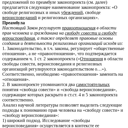
предложений по преамбуле законопроекта (см. далее)
предлагается следующее наименование законопроекта: «О
свободе религиозных и иных
убеждений
, свободе
вероисповеданий
и религиозных организациях».
Преамбула
Настоящий Закон регулирует
правоотношения
в области
прав человека и гражданина на
свободу совести и свободу
вероисповедания
, а также определяет правовые основы
создания и деятельности религиозных организаций исходя из:
1. Законодательство, в т.ч. законы, регулирует «общественные
отношения», а не «правоотношения», что подтверждается
содержанием ч. 1 ст. 2 законопроекта («
Отношения
в области
свободы совести, вероисповедания и религиозных
организаций регулируются законодательством о…»).
Соответственно, необходимо «правоотношения» заменить на
«отношения».
2. В законопроекте упоминаются два
самостоятельных
понятия «свобода совести» и «свобода вероисповедания»,
содержащие которых раскрыто в ст.ст. 4 и 5 законопроекта
соответственно.
Анализ научной литературы позволяет выделить следующие
подходы к пониманию прав человека на «свободу совести» и
«свободу вероисповедания»:
1) широкий подход. Исследование «свободы
вероисповедания» осуществляется в контексте ее