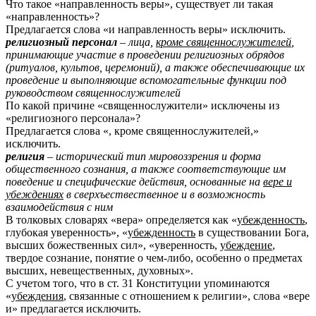
Что такое «направленность веры», существует ли такая
«направленность»?
Предлагается слова «и направленность веры» исключить.
религиозный персонал
– лица,
кроме священнослужителей
,
принимающие участие в проведении религиозных обрядов
(ритуалов, культов, церемоний), а также обеспечивающие их
проведение и выполняющие вспомогательные функции под
руководством священнослужителей
По какой причине «священнослужители» исключены из
«религиозного персонала»?
Предлагается слова «, кроме священнослужителей,»
исключить.
религия
– исторический тип мировоззрения и форма
общественного сознания, а также соответствующие им
поведение и специфические действия, основанные на
вере и
убеждениях
в сверхъествественное и в возможность
взаимодействия с ним
В толковых словарях «вера» определяется как «
убежденность
,
глубокая уверенность», «
убежденность
в существовании Бога,
высших божественных сил», «уверенность,
убеждение
,
твердое сознание, понятие о чем-либо, особенно о предметах
высших, невещественных, духовных».
С учетом того, что в ст. 31 Конституции упоминаются
«
убеждения
, связанные с отношением к религии», слова «вере
и» предлагается исключить.