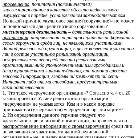
просвещения
, почитания (паломничества),
зарегистрированное в качестве объекта недвижимого
имущества в порядке, установленном законодательством
По какой причине «культовое здание (сооружение)» не может
использоваться для «религиозного образования»?
миссионерская деятельность
– деятельность
религиозной
организации
, направленная на распространение информации о
своем вероучении
среди лиц, не являющихся участниками
данной религиозной организации, в целях вовлечения указанных
лиц
в состав участников религиозной организации
,
осуществляемая непосредственно религиозными
организациями либо уполномоченными ими гражданами и
(или) юридическими лицами публично, при помощи средств
массовой информации, глобальной компьютерной сети
Интернет либо иными способами, предусмотренными
законодательством
1. Что такое «вероучение организации»? Согласно ч. 4 ст. 20
законопроекта в Уставе религиозной организации
«вероучение» не указывается. Кем и в каком порядке
принимается (утверждается) «вероучение организации»?
2. Из определения данного термина следует, что
«деятельность религиозной организации, направленная на
распространение информации о своем вероучении
среди лиц,
не являющихся участниками данной религиозной
организации» не «в целях вовлечения указанных лиц
в состав