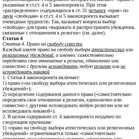
указанные в ст.ст. 4 и 5 законопроекта. При этом
«распределение» содержащихся в ст. 31
четырех
«прав» по
двум
«свободам» в ст.ст. 4 и 5 законопроекта вызывает
очевидные трудности. Так, вызывает вопросы выбор
«свободы» для права «выражать и распространять убеждения,
связанные с отношением к религии» (см. далее).
Статья 4
Статья 4. Право на
свободу совести
Каждый имеет право на свободу выбора
атеистических
или
религиозных убеждений
, а именно: самостоятельно
определять свое отношение к религии, единолично или
совместно с другими
исповедовать
любую
религию
или
не
исповедовать никакой
1. Статья 4 законопроекта включает:
1) право («на свободу выбора атеистических или религиозных
убеждений»);
2) определение содержания данного права («самостоятельно
определять свое отношение к религии, единолично или
совместно с другими исповедовать любую религию или не
исповедовать никакой»).
2. В целом содержание ст. 4 законопроекта неудачно по
следующим причинам:
1) «право на свободу выбора атеистических или религиозных
убеждений» ограничивается только «самостоятельно
определять свое отношение к религии, единолично или