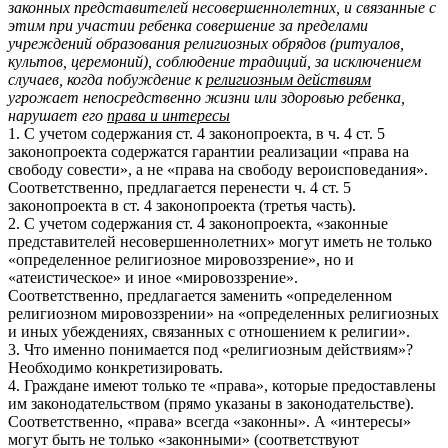
законных представителей несовершеннолетних, и связанные с
этим при участии ребенка совершение за пределами
учреждений образования религиозных обрядов (ритуалов,
культов, церемоний), соблюдение традиций, за исключением
случаев, когда побуждение к
религиозным действиям
угрожает непосредственно жизни или здоровью ребенка,
нарушает его
права и интересы
1. С учетом содержания ст. 4 законопроекта, в ч. 4 ст. 5
законопроекта содержатся гарантии реализации «права на
свободу совести», а не «права на свободу вероисповедания».
Соответственно, предлагается перенести ч. 4 ст. 5
законопроекта в ст. 4 законопроекта (третья часть).
2.
С учетом содержания ст. 4 законопроекта, «законные
представителей несовершеннолетних» могут иметь не только
«определенное религиозное мировоззрение», но и
«атеистическое» и иное «мировоззрение».
Соответственно, предлагается заменить «определенном
религиозном мировоззрении» на «определенных религиозных
и иных убеждениях, связанных с отношением к религии».
3.
Что именно понимается под
«религиозным действиям»?
Необходимо конкретизировать.
4.
Граждане имеют только те «права», которые предоставлены
им законодательством (прямо указаны в законодательстве).
Соответственно, «права» всегда «законны». А «интересы»
могут быть не только «законными» (соответствуют