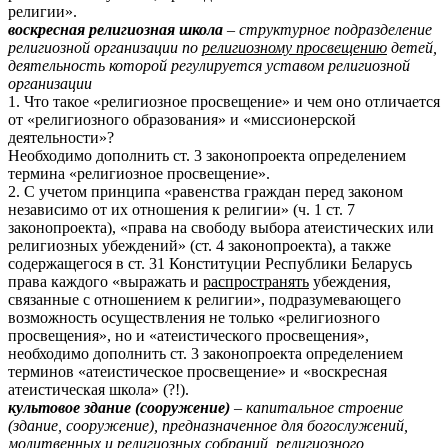
религии».
воскресная религиозная школа
– структурное подразделение
религиозной организации по
религиозному просвещению
детей,
деятельность которой регулируется уставом религиозной
организации
1. Что такое «религиозное просвещение» и чем оно отличается
от «религиозного образования» и «миссионерской
деятельности»?
Необходимо дополнить ст. 3 законопроекта определением
термина «религиозное просвещение».
2. С учетом принципа «равенства граждан перед законом
независимо от их отношения к религии» (ч. 1 ст. 7
законопроекта), «права на свободу выбора атеистических или
религиозных убеждений» (ст. 4 законопроекта), а также
содержащегося в ст. 31 Конституции Республики Беларусь
права каждого «выражать и
распространять
убеждения,
связанные с отношением к религии», подразумевающего
возможность осуществления не только «религиозного
просвещения», но и «атеистического просвещения»,
необходимо дополнить ст. 3 законопроекта определением
терминов «атеистическое просвещение» и «воскресная
атеистическая школа» (?!).
культовое здание (сооружение)
– капитальное строение
(здание, сооружение), предназначенное для богослужений,
молитвенных и религиозных собраний,
религиозного