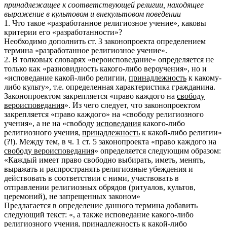
принадлежащее к соответствующей религии, находящее
выражение в культовом и внекультовом поведении
1. Что такое «разработанное религиозное учение», каковы
критерии его «разработанности»?
Необходимо дополнить ст. 3 законопроекта определением
термина «разработанное религиозное учение».
2. В толковых словарях «вероисповедание» определяется не
только как «разновидность какого-либо вероучения», но и
«исповедание какой-либо религии,
принадлежность
к какому-
либо культу», т.е. определенная характеристика гражданина.
Законопроектом закрепляется «право каждого на
свободу
вероисповедания
». Из чего следует, что законопроектом
закрепляется «право каждого» на «свободу религиозного
учения», а не на «свободу
исповедания
какого-либо
религиозного учения,
принадлежность
к какой-либо религии»
(?!). Между тем, в ч. 1 ст. 5 законопроекта «право каждого на
свободу вероисповедания
» определяется следующим образом:
«Каждый имеет право свободно выбирать, иметь, менять,
выражать и распространять религиозные убеждения и
действовать в соответствии с ними, участвовать в
отправлении религиозных обрядов (ритуалов, культов,
церемоний), не запрещенных законом»
Предлагается в определение данного термина добавить
следующий текст: «, а также исповедание какого-либо
религиозного учения, принадлежность к какой-либо