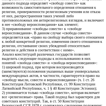
данного подхода определяет «свободу совести» как
возможность самостоятельного определения отношения к
религии, приверженности религиозным учениям или отказа
от них, распространения таких учений либо
противоположных им антирелигиозных взглядов, и включают
в нее «свободу вероисповедания» как элемент;
3) приравнивание «свободы совести» к «свободе
вероисповедания». В данном случае «свобода совести»
определяется как «право на свободу выбора своего отношения
к любой конкретной религии, изменения своего отношения к
религии, отстаивание своих убеждений относительно
религии и действия в соответствии с ними».
Анализ конституций различных государств позволяет
выделить следующие подходы к использованию в них
понятий «свобода совести» и «свобода вероисповедания»:
1) широкий подход, при котором воспроизводятся
(заимствуются) положения указанных выше универсальных
международных актов, в частности, гарантируется право на
«свободу мысли, совести и вероисповедания» (ч. 1 ст. 26
Конституция Литовской Республики, ст. 99 Конституции
Латвийской Республики, ч. 1 § 40 Конституции Эстонии);
2) упоминается только «свобода совести», которая включает
все «религиозные» права. Такой подход был характерен для
советских конституций. Так, в ст. 50 Конституции
Белорусской ССР 1978 г. содержалось следующее положение: