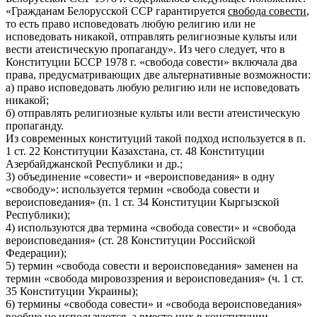
«Гражданам Белорусской ССР гарантируется
свобода совести
,
то есть право исповедовать любую религию или не
исповедовать никакой, отправлять религиозные культы или
вести атеистическую пропаганду». Из чего следует, что в
Конституции БССР 1978 г. «свобода совести» включала два
права, предусматривающих две альтернативные возможности:
а) право исповедовать любую религию или не исповедовать
никакой;
б) отправлять религиозные культы или вести атеистическую
пропаганду.
Из современных конституций такой подход используется в п.
1 ст. 22 Конституции Казахстана, ст. 48 Конституции
Азербайджанской Республики и др.;
3) объединение «совести» и «вероисповедания» в одну
«свободу»: используется термин «свобода совести и
вероисповедания» (п. 1 ст. 34 Конституции Кыргызской
Республики);
4) используются два термина «свобода совести» и «свобода
вероисповедания» (ст. 28 Конституции Российской
Федерации);
5) термин «свобода совести и вероисповедания» заменен на
термин «свобода мировоззрения и вероисповедания» (ч. 1 ст.
35 Конституции Украины);
6) термины «свобода совести» и «свобода вероисповедания»
вообще не используются, а вместо них в конституции