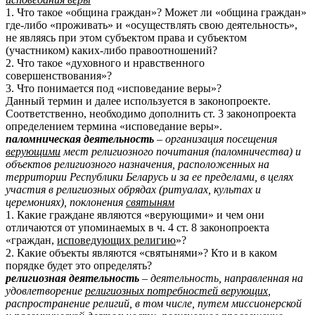
1. Что такое «община граждан»? Может ли «община граждан»
где-либо «проживать» и «осуществлять свою деятельность»,
не являясь при этом субъектом права и субъектом
(участником) каких-либо правоотношений?
2. Что такое «духовного и нравственного
совершенствования»?
3. Что понимается под «исповедание веры»?
Данный термин и далее используется в законопроекте.
Соответственно, необходимо дополнить ст. 3 законопроекта
определением термина «исповедание веры».
п
аломническая деятельность
– организация посещения
верующими
мест религиозного почитания (паломничества) и
объектов религиозного назначения, расположенных на
территории Республики Беларусь и за ее пределами, в целях
участия в религиозных обрядах (ритуалах, культах и
церемониях), поклонения
святыням
1. Какие граждане являются «верующими» и чем они
отличаются от упоминаемых в ч. 4 ст. 8 законопроекта
«граждан,
исповедующих религию
»?
2. Какие объекты являются «святынями»? Кто и в каком
порядке будет это определять?
религиозная деятельность
– деятельность, направленная на
удовлетворение
религиозных потребностей верующих
,
распространение религий, в том числе, путем миссионерской