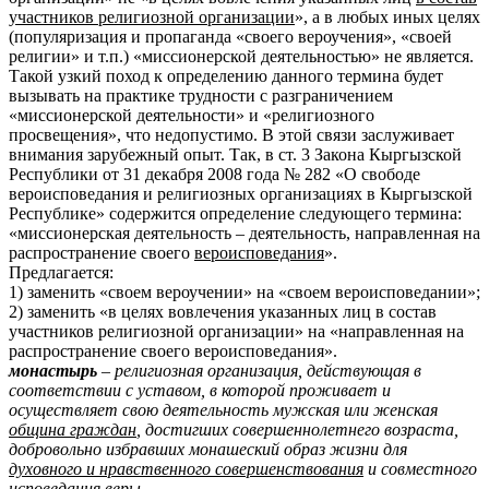
участников религиозной организации
», а в любых иных целях
(популяризация и пропаганда «своего вероучения», «своей
религии» и т.п.) «миссионерской деятельностью» не является.
Такой узкий поход к определению данного термина будет
вызывать на практике трудности с разграничением
«миссионерской деятельности» и «религиозного
просвещения», что недопустимо. В этой связи заслуживает
внимания зарубежный опыт. Так, в ст. 3 Закона Кыргызской
Республики от 31 декабря 2008 года № 282 «О свободе
вероисповедания и религиозных организациях в Кыргызской
Республике» содержится определение следующего термина:
«миссионерская деятельность – деятельность, направленная на
распространение своего
вероисповедания
».
Предлагается:
1) заменить «своем вероучении» на «своем вероисповедании»;
2) заменить «в целях вовлечения указанных лиц в состав
участников религиозной организации» на «направленная на
распространение своего вероисповедания».
монастырь
– религиозная организация, действующая в
соответствии с уставом, в которой проживает и
осуществляет свою деятельность мужская или женская
община граждан
, достигших совершеннолетнего возраста,
добровольно избравших монашеский образ жизни для
духовного и нравственного совершенствования
и совместного
исповедания веры