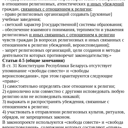
в отношении религиозных, атеистических
и иных убеждений
граждан,
связанных с отношением к религии
;
- право религиозных организаций создавать [духовные]
учебные заведения;
- светский характер [государственной] системы образования;
- обеспечение взаимного понимания, терпимости и уважения
религиозных
и иных связанных с отношением к религии
чувств граждан [в вопросах религиозных и иных связанных с
отношением к религии убеждений, вероисповедания];
- запрет религиозных организаций, цели создания и методы
деятельности которых противоречат законодательству.»
Статьи 4-5 (общие замечания)
В ст. 31 Конституции Республики Беларусь отсутствует
упоминание «свободы совести» и «свободы
вероисповедания», при этом гарантируются следующие
«права»:
1) самостоятельно определять свое отношение к религии;
2) единолично или совместно с другими исповедовать любую
религию или не исповедовать никакой;
3) выражать и распространять убеждения, связанные с
отношением к религии;
4) участвовать в отправлении религиозных культов, ритуалов,
обрядов, не запрещенных законом.
В законопроекте используются «свобода совести» и «свобода
вероисповедания», содержание которых составляют «права»,