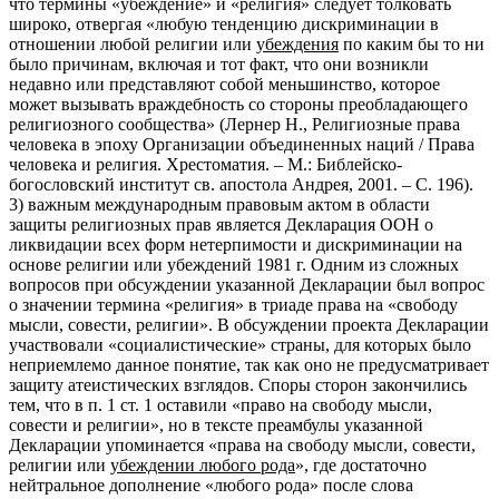
что термины «убеждение» и «религия» следует толковать
широко, отвергая «любую тенденцию дискриминации в
отношении любой религии или
убеждения
по каким бы то ни
было причинам, включая и тот факт, что они возникли
недавно или представляют собой меньшинство, которое
может вызывать враждебность со стороны преобладающего
религиозного сообщества» (Лернер Н., Религиозные права
человека в эпоху Организации объединенных наций / Права
человека и религия. Хрестоматия. – М.: Библейско-
богословский институт св. апостола Андрея, 2001. – С. 196).
3) важным международным правовым актом в области
защиты религиозных прав является Декларация ООН о
ликвидации всех форм нетерпимости и дискриминации на
основе религии или убеждений 1981 г. Одним из сложных
вопросов при обсуждении указанной Декларации был вопрос
о значении термина «религия» в триаде права на «свободу
мысли, совести, религии». В обсуждении проекта Декларации
участвовали «социалистические» страны, для которых было
неприемлемо данное понятие, так как оно не предусматривает
защиту атеистических взглядов. Споры сторон закончились
тем, что в п. 1 ст. 1 оставили «право на свободу мысли,
совести и религии», но в тексте преамбулы указанной
Декларации упоминается «права на свободу мысли, совести,
религии или
убеждении любого рода
», где достаточно
нейтральное дополнение «любого рода» после слова