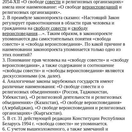
2054-XII «О свободе
совести
и религиозных организациях»
имела иное наименование: «О свободе
вероисповеданий
и
религиозных организациях».
2. В преамбуле законопроекта сказано: «Настоящий Закон
регулирует правоотношения в области прав человека и
гражданина на
свободу совести
и
свободу
вероисповедания
…». Таким образом, в законопроекте
упоминаются два самостоятельных понятия «свобода
совести» и «свобода вероисповедания». По какой причине в
наименовании законопроекта упоминается только одно из
этих понятий?
3. Понимание прав человека на «свободу совести» и «свободу
вероисповедания», а также содержание и соотношение
«свободы совести» и «свободы вероисповедания» являются
дискуссионными (см. далее).
4. Аналогичные законы зарубежных государств имеют
различные наименования: «О свободе совести и о
религиозных объединениях» (Россия, Таджикистан,
Узбекистан), «О религиозной деятельности и религиозных
объединениях» (Казахстан), «О свободе вероисповедания»
(Азербайджан), «О свободе вероисповедания и религиозных
организациях» (Кыргызстан).
5. В ст. 31 действующей редакции Конституции Республики
Беларусь 1994 г. «свобода совести» не упоминается.
6. С учетом вышеизложенного, а также замечаний и