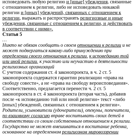
исповедовать любую религию
и [иные] убеждения
, связанные
с отношением к религии, либо не исповедовать никакой
религии
и [иных] убеждений, связанных с отношением к
религии
, выражать и распространять
религиозные и иные
убеждения
, связанные с отношением к религии, и действовать
в соответствии с ними».
Статья 5
…
Никто не обязан сообщать о своем
отношении к религии
и не
может подвергаться какому-либо принуждению при
определении своего отношения к религии
,
к исповеданию той
или иной религии
, к участию или неучастию в деятельности
религиозных организаций
С учетом содержания ст. 4 законопроекта, в ч. 2 ст. 5
законопроекта содержатся гарантии реализации «права на
свободу совести», а не «права на свободу вероисповедания».
Соответственно, предлагается перенести ч. 2 ст. 5
законопроекта в ст. 4 законопроекта (вторая часть), добавив
после «к исповеданию той или иной религии» текст «либо
[иных] убеждений, связанных с отношением к религии».
Родители, усыновители (удочерители), опекуны, попечители,
по взаимному согласию
вправе воспитывать своих детей в
соответствии со своим собственным отношением к религии.
Государство не может вмешиваться в воспитание ребенка,
основанное на определенном
религиозном мировоззрении