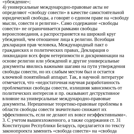
«убеждение»;
4) универсальные международно-правовые акты не
определяют «свободу совести» в качестве самостоятельной
юридической свободы, а говорят о едином праве на «свободу
мысли, совести и религии». Само содержание «свободы
совести» не ограничивается рамками свободы
вероисповедания, а распространяется на широкий круг
убеждений, чем отношение лица к религии. Всеобщая
декларация прав человека, Международный пакт о
гражданских и политических правах, Декларация о
ликвидации всех форм нетерпимости и дискриминации на
основе религии или убеждений и другие универсальные
документы явились важными шагами на пути утверждения
свободы совести, но их слабым местом был и остается
ключевой понятийный аппарат. Так, в научной литературе
отмечается, что «недостаточная научная разработанность
проблематики свободы совести, излишняя зависимость от
политических интересов и пр. оказывают деструктивное
влияние на универсальные международно-правовые
документы. Нерешенные теоретико-правовые проблемы в
области свободы совести значительно снижают их
эффективность, если не делают их вовсе неэффективными».
3. С учетом вышеизложенного, а также содержания ст. 31
Конституции Республики Беларусь, предлагается по тексту
законопроекта заменить «свобода совести» на «свобода