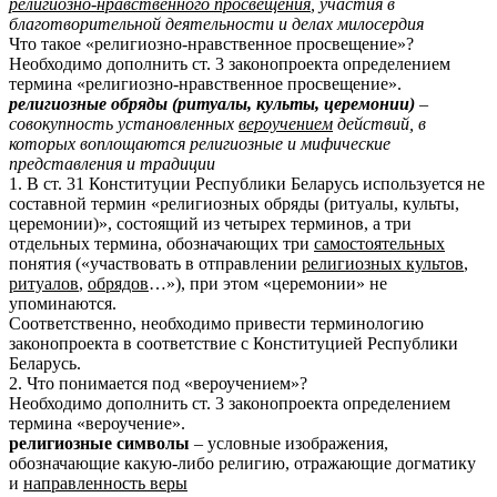
религиозно-нравственного просвещения
, участия в
благотворительной деятельности и делах милосердия
Что такое «религиозно-нравственное просвещение»?
Необходимо дополнить ст. 3 законопроекта определением
термина «религиозно-нравственное просвещение».
религиозные обряды (ритуалы, культы, церемонии)
–
совокупность установленных
вероучением
действий, в
которых воплощаются религиозные и мифические
представления и традиции
1. В ст. 31 Конституции Республики Беларусь используется не
составной термин «религиозных обряды (ритуалы, культы,
церемонии)», состоящий из четырех терминов, а три
отдельных термина, обозначающих три
самостоятельных
понятия («участвовать в отправлении
религиозных культов
,
ритуалов
,
обрядов
…»), при этом «церемонии» не
упоминаются.
Соответственно, необходимо привести терминологию
законопроекта в соответствие с Конституцией Республики
Беларусь.
2. Что понимается под «вероучением»?
Необходимо дополнить ст. 3 законопроекта определением
термина «вероучение».
р
елигиозные символы
– условные изображения,
обозначающие какую-либо религию, отражающие догматику
и
направленность веры