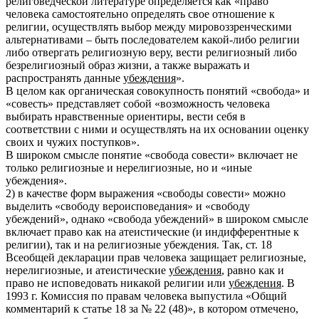
религоведческой литературе определяется как «право
человека самостоятельно определять свое отношение к
религии, осуществлять выбор между мировоззренческими
альтернативами – быть последователем какой-либо религии
либо отвергать религиозную веру, вести религиозный либо
безрелигиозный образ жизни, а также выражать и
распространять данные
убеждения
».
В целом как органическая совокупность понятий «свобода» и
«совесть» представляет собой «возможность человека
выбирать нравственные ориентиры, вести себя в
соответствии с ними и осуществлять на их основании оценку
своих и чужих поступков».
В широком смысле понятие «свобода совести» включает не
только религиозные и нерелигиозные, но и «иные
убеждения».
2) в качестве форм выражения «свободы совести» можно
выделить «свободу вероисповедания» и «свободу
убеждений», однако «свобода убеждений» в широком смысле
включает право как на атеистические (и индифферентные к
религии), так и на религиозные убеждения. Так, ст. 18
Всеобщей декларации прав человека защищает религиозные,
нерелигиозные, и атеистические
убеждения
, равно как и
право не исповедовать никакой религии или
убеждения
. В
1993 г. Комиссия по правам человека выпустила «Общий
комментарий к статье 18 за № 22 (48)», в котором отмечено,