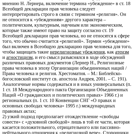
мнению Н. Лернера, включение термина «убеждение» в ст. 18
Всеобщей декларации прав человека следует
интерпретировать строго в связи с термином «религия». Он
не относится к «убеждениям» другого характера –
политическим, культурным, научным или экономическим,
которые также имеют право на защиту согласно ст. 19
Всеобщей декларации прав человека, но не относятся к сфере
того, что обычно считается «религией». Термин «убеждение»
был включен в Всеобщую декларацию прав человека для того,
чтобы защищать такие
нерелигиозные убеждения
, как
атеизм
и
агностицизм
, и его смысл разъяснялся в ходе обсуждений
различных правовых документов (Лернер Н., Религиозные
права человека в эпоху Организации объединенных наций /
Права человека и религия. Хрестоматия. – М.: Библейско-
богословский институт св. апостола Андрея, 2001. – С. 191).
Аналогичные нормы содержаться и в иных универсальных (п.
1 ст. 18 Международного пакта Организации Объединенных
Наций «О гражданских и политических правах» 1966 г.) и
региональных (п. 1 ст. 10 Конвенции СНГ «О правах и
основных свободах человека» 1995 г.) международных
правовых актах;
2) узкий подход предполагает отождествление «свободы
совести» с «духовной свободой» лишь в той ее части, которая
касается положительного, отрицательного или пассивно-
нейтрального отношения к «религиозной вере». Сторонники