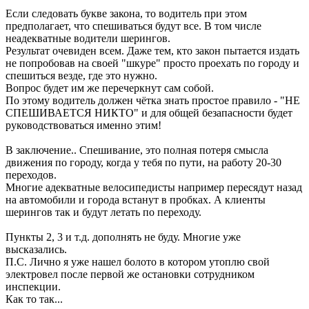
Если следовать букве закона, то водитель при этом
предполагает, что спешиваться будут все. В том числе
неадекватные водители шерингов.
Результат очевиден всем. Даже тем, кто закон пытается издать
не попробовав на своей "шкуре" просто проехать по городу и
спешиться везде, где это нужно.
Вопрос будет им же перечеркнут сам собой.
По этому водитель должен чётка знать простое правило - "НЕ
СПЕШИВАЕТСЯ НИКТО" и для общей безапасности будет
руководствоваться именно этим!
В заключение.. Спешивание, это полная потеря смысла
движения по городу, когда у тебя по пути, на работу 20-30
переходов.
Многие адекватные велосипедисты например пересядут назад
на автомобили и города встанут в пробках. А клиенты
шерингов так и будут летать по переходу.
Пункты 2, 3 и т.д. дополнять не буду. Многие уже
высказались.
П.С. Лично я уже нашел болото в котором утоплю свой
электровел после первой же остановки сотрудником
инспекции.
Как то так...