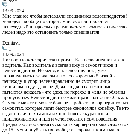
1
13.09.2024
Мне главное чтобы заставляли спешивайся велосипедистов!
молодежь вообще по сторонам не смотри пролетает
пешеходный и взрослых травмируется огромное количество
людей надо это остановить только спешиватся!
Dzmitry1
1
13.09.2024
Полностью категорически против. Как велосипедист и как
водитель. Как водитель я всегда вижу и самокатчиков и
велосипедистов. Но меня, как велосипедиста, уже
поравнявшись с зеркалом авто, со скоростью близкой к
пешеходу, в упор целенаправленно не смотрят, лицо
кирпичом и едут дальше. Даже во дворах, некоторые
пытаются доказать «что здесь не переход и меня не обязаны
пропускать». Велосипедист не может разогнаться до 25 км/ч.
Самокат может и может больше. Проблема в каршеринговых
самокатах, которые летят быстрее сэкономяка копейку. Те кто
ездят на личных самокатах они более аккуратные и
придерживаются и пдд и человеческих норм поведения .
Предлагаю либо снизить скорость каршеринговых самокатов
до 15 км/ч или убрать их вообще из города, т к ими мало