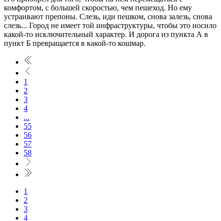
комфортом, с большей скоростью, чем пешеход. Но ему
устраивают препоны. Слезь, иди пешком, снова залезь, снова
слезь... Город не имеет той инфраструктуры, чтобы это носило
какой-то исключительный характер. И дорога из пункта А в
пункт Б превращается в какой-то кошмар.
1
2
3
4
...
55
56
57
58
1
2
3
4