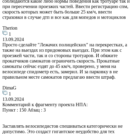
соблюдаются какие либо нормы поведения как тротуаре так и
при пересечении проезжих частей. Ввести регистрацию спм,
скорость которых может быть больше 25 км/ч, ввести
страховки в случае дтп и все как для мопедов и мотоциклов
Therion
1
13.09.2024
Просто сделайте "Лежачих полицейских" на перекрестках, а
также на выездах из придомовых выездах. При этом как с
проезжей части, так и со стороны тротуаров. И обяжите
прокатчиков самокатов ограничить скорость. Прокатные
самокаты сейчас ездят до 45 км/ч, проверено, у меня на
велосипеде спидометр есть, замерил. И за парковку в не
правильном месте самокатов предлагаю ввести штраф.
DimaG
1
13.09.2024
Комментарий к фрагменту проекта НПА:
Пункт : 150 Абзац : 3
Заставлять велосипедистов спешиваться категорически не
допустимо. Это создаст гигантское неудобство для тех