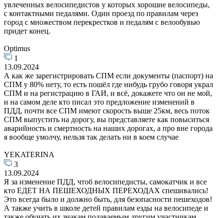
увлеченных велосипедистов у которых хорошие велосипеды,
с контактными педалями. Один проезд по правилам через
город с множеством перекрестков и педалям с велообувью
придет конец.
Optimus
1
13.09.2024
А как же зарегистрировать СПМ если документы (паспорт) на
СПМ у 80% нету, то есть пошёл где нибудь грубо говоря украл
СПМ и на регистрацию в ГАИ, и всё, докажете что он не мой,
и на самом деле кто писал это предложение изменений в
ПДД, почти все СПМ имеют скорость выше 25км, весь поток
СПМ выпустить на дорогу, вы представляете как повыситься
аварийность и смертность на наших дорогах, а про вне города
я вообще умолчу, нельзя так делать ни в коем случае
YEKATERINA
3
13.09.2024
Я за изменение ПДД, чтоб велосипедисты, самокатчик и все
кто ЕДЕТ НА ПЕШЕХОДНЫХ ПЕРЕХОДАХ спешивались!
Это всегда было и должно быть, для безопасности пешеходов!
А также учить в школе детей правилам езды на велосипеде и
также обучать их знакам подаваемым другим участникам