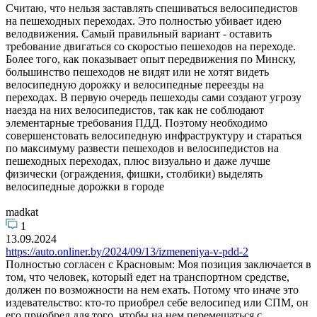
Считаю, что нельзя заставлять спешиваться велосипедистов
на пешеходных переходах. Это полностью убивает идею
велодвижения. Самый правильный вариант - оставить
требование двигаться со скоростью пешеходов на переходе.
Более того, как показывает опыт передвижения по Минску,
большинство пешеходов не видят или не хотят видеть
велосипедную дорожку и велосипедные переезды на
переходах. В первую очередь пешеходы сами создают угрозу
наезда на них велосипедистов, так как не соблюдают
элементарные требования ПДД. Поэтому необходимо
совершенстовать велосипедную инфраструктуру и стараться
по максимуму развести пешеходов и велосипедистов на
пешеходных переходах, плюс визуально и даже лучше
физически (ограждения, фишки, столбики) выделять
велосипедные дорожки в городе
madkat
1
13.09.2024
https://auto.onliner.by/2024/09/13/izmeneniya-v-pdd-2
Полностью согласен с Красновым: Моя позиция заключается в
том, что человек, который едет на транспортном средстве,
должен по возможности на нем ехать. Потому что иначе это
издевательство: кто-то приобрел себе велосипед или СПМ, он
его приобрел для того, чтобы на нем перемещаться с