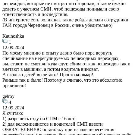
пешеходов, которые не смотрят по сторонам, а такое нужно
делать с участием СМИ, чтоб пешеходы понимали свою
ответственность и последствия.
(В интернете есть ролик как такие рейды делали сотрудники
ГАИ города Череповец в России, очень убедительно)
Katinoshka
1
12.09.2024
По моему мнению и опыту давно было пора вернуть
спешивание на нерегулируемых пешеходных переходах,
вылетают, не смотрят куда едут, сбивают как пешеходов так и
влетают в машины, а потом водитель виноват.
А сколько детей вылетают! Просто кошмар!
Раньше так и было! Поэтому я считаю, что это абсолютно
правильно!
gelroy
4
12.09.2024
Я считаю:
1) разрешить езду на СПМ с 16 лет;
2) для велосипедистов и водителей СМП ввести
ОБЯЗАТЕЛЬНУЮ остановку при начале пересечения
проезжей части (не важно, будь это пешеходный переход либо