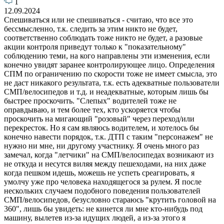
1
12.09.2024
Спешиваться или не спешиваться - считаю, что все это
бессмысленно, т.к. следить за этим никто не будет,
соответственно соблюдать тоже никто не будет, а разовые
акции контроля приведут только к "показательному"
соблюдению теми, на кого направлены эти изменения, если
конечно увидят заранее контролирующее лицо. Определения
СПМ по ограничению по скорости тоже не имеет смысла, это
не даст никакого результата, т.к. есть адекватные пользователи
СМП/велосипедов и т.д. и неадекватные, которым лишь бы
быстрее проскочить. "Слепых" водителей тоже не
оправдываю, и тем более тех, кто ускоряется чтобы
проскочить на мигающий "розовый" через переход/или
перекресток. Но я сам являюсь водителем, и хотелось бы
конечно навести порядок, т.к. ДТП с таким "персонажем" не
нужно ни мне, ни другому участнику. Я очень много раз
замечал, когда "летчики" на СМП/велосипедах возникают из
не откуда и несутся виляя между пешеходами, на них даже
когда пешком идешь, можешь не успеть среагировать, я
умолчу уже про человека находящегося за рулем. Я после
нескольких случаем подобного поведения пользователей
СМП/велосипедов, безусловно стараюсь "крутить головой на
360", лишь бы увидеть: не кинется ли мне кто-нибудь под
машину, вылетев из-за идущих людей, а из-за этого я