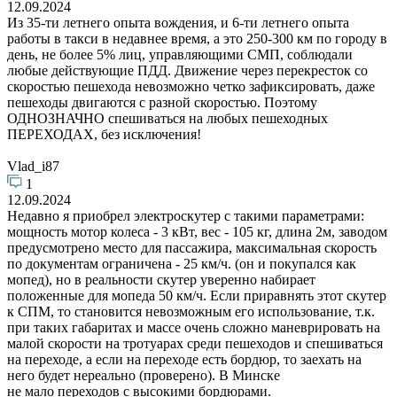
12.09.2024
Из 35-ти летнего опыта вождения, и 6-ти летнего опыта
работы в такси в недавнее время, а это 250-300 км по городу в
день, не более 5% лиц, управляющими СМП, соблюдали
любые действующие ПДД. Движение через перекресток со
скоростью пешехода невозможно четко зафиксировать, даже
пешеходы двигаются с разной скоростью. Поэтому
ОДНОЗНАЧНО спешиваться на любых пешеходных
ПЕРЕХОДАХ, без исключения!
Vlad_i87
1
12.09.2024
Недавно я приобрел электроскутер с такими параметрами:
мощность мотор колеса - 3 кВт, вес - 105 кг, длина 2м, заводом
предусмотрено место для пассажира, максимальная скорость
по документам ограничена - 25 км/ч. (он и покупался как
мопед), но в реальности скутер уверенно набирает
положенные для мопеда 50 км/ч. Если приравнять этот скутер
к СПМ, то становится невозможным его использование, т.к.
при таких габаритах и массе очень сложно маневрировать на
малой скорости на тротуарах среди пешеходов и спешиваться
на переходе, а если на переходе есть бордюр, то заехать на
него будет нереально (проверено). В Минске
не мало переходов с высокими бордюрами.