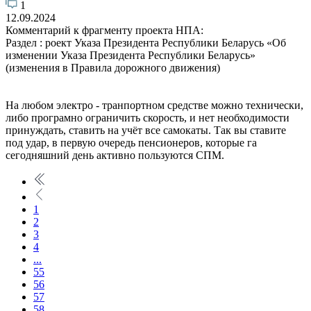
1
12.09.2024
Комментарий к фрагменту проекта НПА:
Раздел : роект Указа Президента Республики Беларусь «Об
изменении Указа Президента Республики Беларусь»
(изменения в Правила дорожного движения)
На любом электро - транпортном средстве можно технически,
либо програмно ограничить скорость, и нет необходимости
принуждать, ставить на учëт все самокаты. Так вы ставите
под удар, в первую очередь пенсионеров, которые га
сегодняшний день активно пользуются СПМ.
1
2
3
4
...
55
56
57
58