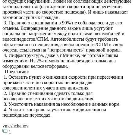
от будущих нарушений, людей не соблюдающих действующее
законодательство (о снижении скорости при пересечении
проезжей части до скоростью пешехода). И лишь наказывает
законопослушных граждан.
3. Правило о спешивании в 90% не соблюдалось и до его
отмены. Возвращение данного закона лишь усугубит
социальное напряжение между водителями автомобилей и
велосипедистов/СПМ. Автомобилисты будут требовать
обязательного спешивания, а велосипелисты/СПМ в свою
очередь ссылаться на "неправильность" правовой нормы.
4. Инфраструктура, даже в г.Минске, не готова к таким
изменениям. Из 25-ти моих пеш.-переходов только два
оборудованы велосветофорами.
Предлагаю:
1. Оставить пункт о снижении скорости при пересечении
проезжей части до скоростью пешехода для
совершеннолетних участников движения.
2. Правило спешивания сделать только для
несовершеннолетних участников движения.
3. Ужесточить наказания за несоблюдение данных норм.
4. Усилить контроль за участниками движения на
пешеходных переходах.
vmeshchanov
1