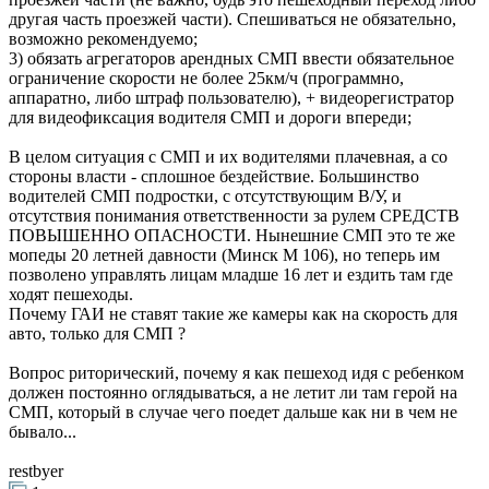
другая часть проезжей части). Спешиваться не обязательно,
возможно рекомендуемо;
3) обязать агрегаторов арендных СМП ввести обязательное
ограничение скорости не более 25км/ч (программно,
аппаратно, либо штраф пользователю), + видеорегистратор
для видеофиксация водителя СМП и дороги впереди;
В целом ситуация с СМП и их водителями плачевная, а со
стороны власти - сплошное бездействие. Большинство
водителей СМП подростки, с отсутствующим В/У, и
отсутствия понимания ответственности за рулем СРЕДСТВ
ПОВЫШЕННО ОПАСНОСТИ. Нынешние СМП это те же
мопеды 20 летней давности (Минск М 106), но теперь им
позволено управлять лицам младше 16 лет и ездить там где
ходят пешеходы.
Почему ГАИ не ставят такие же камеры как на скорость для
авто, только для СМП ?
Вопрос риторический, почему я как пешеход идя с ребенком
должен постоянно оглядываться, а не летит ли там герой на
СМП, который в случае чего поедет дальше как ни в чем не
бывало...
restbyer