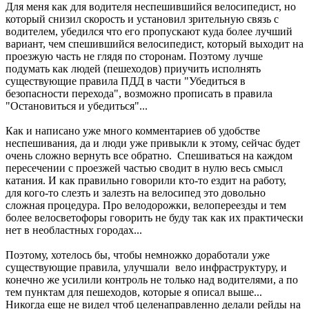
Для меня как для водителя неспешившийся велосипедист, но
который снизил скорость и установил зрительную связь с
водителем, убедился что его пропускают куда более лучший
вариант, чем спешившийся велосипедист, который выходит на
проезжую часть не глядя по сторонам. Поэтому лучше
подумать как людей (пешеходов) приучить исполнять
существующие правила ПДД в части "Убедиться в
безопасности перехода", возможно прописать в правила
"Остановиться и убедиться"...
Как и написано уже много комментариев об удобстве
неспешивания, да и люди уже привыкли к этому, сейчас будет
очень сложно вернуть все обратно. Спешиваться на каждом
пересечении с проезжей частью сводит в нулю весь смысл
катания. И как правильно говорили кто-то ездит на работу,
для кого-то слезть и залезть на велосипед это довольно
сложная процедура. Про велодорожки, велопереезды и тем
более велосветофоры говорить не буду так как их практически
нет в необластных городах...
Поэтому, хотелось бы, чтобы немножко доработали уже
существующие правила, улучшали вело инфраструктуру, и
конечно же усилили контроль не только над водителями, а по
тем пунктам для пешеходов, которые я описал выше...
Никогда еще не видел чтоб целенаправленно делали рейды на