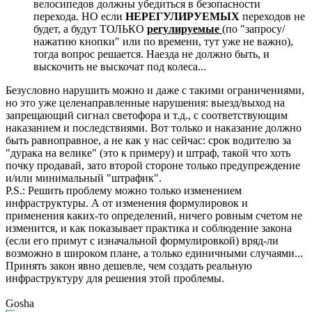
велосипедов должны убедиться в безопасности
перехода. НО если
НЕРЕГУЛИРУЕМЫХ
переходов не
будет, а будут ТОЛЬКО
регулируемые
(по "запросу/
нажатию кнопки" или по времени, тут уже не важно),
тогда вопрос решается. Наезда не должно быть, и
выскочить не выскочат под колеса...
Безусловно нарушить можно и даже с такими ограничениями,
но это уже целенаправленные нарушения: выезд/выход на
запрещающий сигнал светофора и т.д., с соответствующим
наказанием и последствиями. Вот только и наказание должно
быть равноправное, а не как у нас сейчас: срок водителю за
"дурака на велике" (это к примеру) и штраф, такой что хоть
почку продавай, зато второй стороне только предупреждение
и/или минимальный "штрафик".
P.S.: Решить проблему можно только изменением
инфраструктуры. А от изменения формулировок и
применения каких-то определений, ничего ровным счетом не
изменится, и как показывает практика и соблюдение закона
(если его примут с изначальной формулировкой) вряд-ли
возможно в широком плане, а только единичными случаями...
Принять закон явно дешевле, чем создать реальную
инфраструктуру для решения этой проблемы.
Gosha