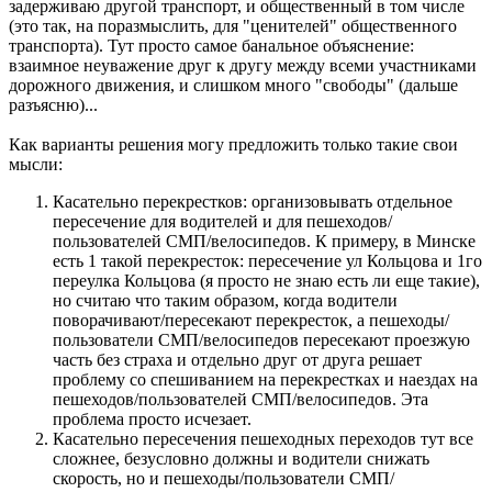
задерживаю другой транспорт, и общественный в том числе
(это так, на поразмыслить, для "ценителей" общественного
транспорта). Тут просто самое банальное объяснение:
взаимное неуважение друг к другу между всеми участниками
дорожного движения, и слишком много "свободы" (дальше
разъясню)...
Как варианты решения могу предложить только такие свои
мысли:
Касательно перекрестков: организовывать отдельное
пересечение для водителей и для пешеходов/
пользователей СМП/велосипедов. К примеру, в Минске
есть 1 такой перекресток: пересечение ул Кольцова и 1го
переулка Кольцова (я просто не знаю есть ли еще такие),
но считаю что таким образом, когда водители
поворачивают/пересекают перекресток, а пешеходы/
пользователи СМП/велосипедов пересекают проезжую
часть без страха и отдельно друг от друга решает
проблему со спешиванием на перекрестках и наездах на
пешеходов/пользователей СМП/велосипедов. Эта
проблема просто исчезает.
Касательно пересечения пешеходных переходов тут все
сложнее, безусловно должны и водители снижать
скорость, но и пешеходы/пользователи СМП/