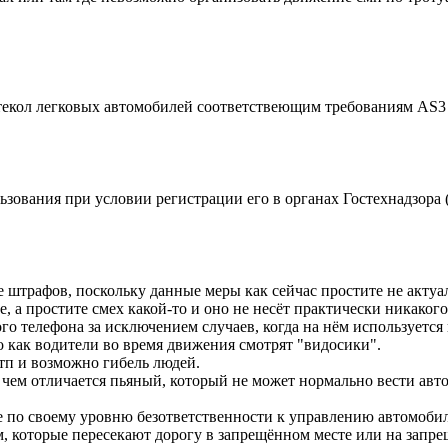
стекол легковых автомобилей соответствeющим требованиям AS3
ования при условии регистрации его в органах Гостехнадзора (п
е штрафов, поскольку данные меры как сейчас простите не актуа
 а простите смех какой-то и оно не несёт практически никакого 
о телефона за исключением случаев, когда на нём используется 
о как водители во время движения смотрят "видосики".
дтп и возможно гибель людей.
чем отличается пьяный, который не может нормально вести авто 
е по своему уровню безответственности к управлению автомоби
, которые пересекают дорогу в запрещённом месте или на запре