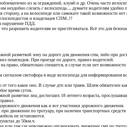
проблематично из за ограждений, клумб и др. Очень часто велоси
о им неудобно слезать с велосипеда..., думаете водителям удобн
 сторону, а на велосипеде или самокате такой возможности нет 
велосипедистов и владельцев СПМ..!?
за нарушение ПДД.
 что разрешить водителям не пристёгиваться. Всё это для безопа
рожной разметкой зону на дороге для движения спм, либо при дос
авил пешеходов. При проезде по дороге, правил водителей.
на право, обязательно спешится, в случае если нет возможности
 сигналом светофора в виде велосипеда для информирования вод
имо от того какое оно. В случае дтп или травм. Шлем обязателе
бое время суток.
жной разметки лиц достигших 18 летнего возраста, прослушавши
правил.
 дорожного движения как и все участники дорожного движения.
 при движении по тротуару, при наличии транспортных средств 
мобиль не остановится.
унктах до 50км.ч.
х или там где невозможно организовать движение смп по троту