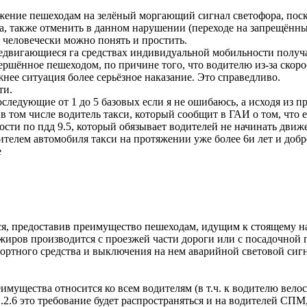
жение пешеходам на зелёный моргающий сигнал светофора, поск
а, также отменить в данном нарушении (переходе на запрещённы
 человечески можно понять и простить.
двигающиеся га средствах индивидуальной мобильности получал
шённое пешеходом, по причине того, что водителю из-за скоро
нее ситуация более серьёзное наказание. Это справедливо.
ти.
 последующие от 1 до 5 базовых если я не ошибаюсь, а исходя из
ь в том числе водитель такси, который сообщит в ГАИ о том, что
ости по пдд 9.5, который обязывает водителей не начинать движ
ителем автомобиля такси на протяжении уже более 6и лет и доб
е
ться, предоставив преимущество пешеходам, идущим к стоящему 
ссажиров производится с проезжей части дороги или с посадочно
ортного средства и выключения на нем аварийной световой сигн
мущества относится ко всем водителям (в т.ч. к водителю велос
.2.6 это требование будет распространяться и на водителей СПМ