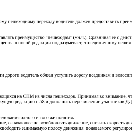
уемому пешеходному переходу водитель должен предоставить пре
тавлять преимущество "пешеходам" (мн.ч.). Сравнивая её с дейст
щества в новой редакции подразумевает, что единичному пешехо
части дороги водитель обязан уступить дорогу всадникам и велос
гающихся на СПМ из числа пешеходов. Принимая во внимание, ч
кущую редакцию п.58 и дополнить перечисление участников ДД,
енования одного и того же понятия:
ание, означающее не возобновлять движение, снизить скорость д
освободить занимаемую полосу движения, подаваемого регулиро