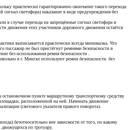
ольку практически гарантированно окончание такого перехода
й сигнал светофора) наказание в виде предупреждения без
и в случае перехода на запрещённые сигнал светофора и
сти движения этих участников дорожного движения остаётся
 практики выписывается практически всегда минималка. Что
 его пассажир не был пристёгнут ремнями безопасности в
ение без использования ремня безопасности .
ровольно в г. Минске используют ремни безопасности без
на остановочном пункте маршрутному транспортному средству
й площадки, расположенной на ней. Начинать движение
ализации (светового указателя правого поворота).
ипеда) безотносительно вне зависмости от того, по какому
, движущихся по тротуару.