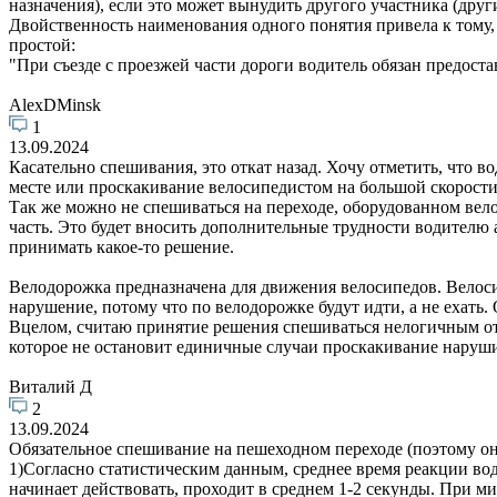
назначения), если это может вынудить другого участника (дру
Двойственность наименования одного понятия привела к тому, 
простой:
"При съезде с проезжей части дороги водитель обязан предост
AlexDMinsk
1
13.09.2024
Касательно спешивания, это откат назад. Хочу отметить, что в
месте или проскакивание велосипедистом на большой скорости 
Так же можно не спешиваться на переходе, оборудованном вело
часть. Это будет вносить дополнительные трудности водителю 
принимать какое-то решение.
Велодорожка предназначена для движения велосипедов. Велоси
нарушение, потому что по велодорожке будут идти, а не ехать. 
Вцелом, считаю принятие решения спешиваться нелогичным о
которое не остановит единичные случаи проскакивание наруши
Виталий Д
2
13.09.2024
Обязательное спешивание на пешеходном переходе (поэтому он на
1)Согласно статистическим данным, среднее время реакции водит
начинает действовать, проходит в среднем 1-2 секунды. При мин