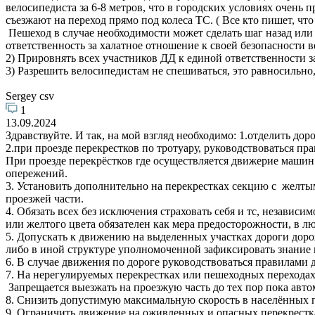
велосипедиста за 6-8 метров, что в городских условиях очень 
съезжают на переход прямо под колеса ТС. ( Все кто пишет, чт
Пешеход в случае необходимости может сделать шаг назад или в
ответственность за халатное отношение к своей безопасности 
2) Прировнять всех участников ДД к единой ответственности 
3) Разрешить велосипедистам не спешиваться, это равносильно,
Sergey csv
1
13.09.2024
Здравствуйте. И так, на мой взгляд необходимо: 1.отделить до
2.при проезде перекрестков по тротуару, руководствоваться пр
При проезде перекрёстков где осуществляется движерие машин 
опережений.
3. Установить дополнительно на перекрестках секцию с желтым
проезжей части.
4. Обязать всех без исключения страховать себя и тс, независ
или желтого цвета обязателен как мера предосторожности, в лю
5. Допускать к движению на выделенных участках дороги доро
либо в иной структуре уполномоченной зафиксировать знание 
6. В случае движения по дороге руководствоваться правилами
7. На нерегулируемых перекрестках или пешеходных переходах
Запрещается выезжать на проезжую часть до тех пор пока авто
8. Снизить допустимую максимальную скорость в населённых п
9. Ограничить движение на оживленных и опасных перекрестка