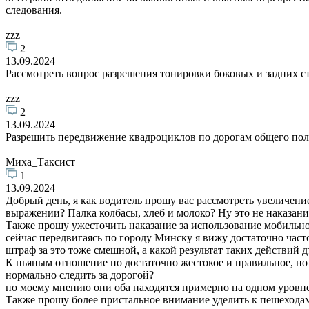
следования.
zzz
2
13.09.2024
Рассмотреть вопрос разрешения тонировки боковых и задних 
zzz
2
13.09.2024
Разрешить передвижение квадроциклов по дорогам общего польз
Миха_Таксист
1
13.09.2024
Добрый день, я как водитель прошу вас рассмотреть увеличени
выражении? Палка колбасы, хлеб и молоко? Ну это не наказание,
Также прошу ужесточить наказание за использование мобильног
сейчас передвигаясь по городу Минску я вижу достаточно част
штраф за это тоже смешной, а какой результат таких действий 
К пьяным отношение по достаточно жестокое и правильное, но 
нормально следить за дорогой?
по моему мнению они оба находятся примерно на одном уровн
Также прошу более пристальное внимание уделить к пешеходам