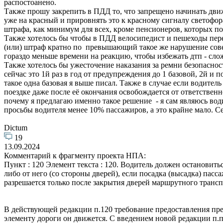
распостоанено.
Также прошу закрепить в ПДД то, что запрещено начинать дви
уже на красный и прировнять это к красному сигналу светофор
штрафа, как минимум для всех, кроме пенсионеров, которых по
Также хотелось бы чтобы в ПДД велосипедист и пешеходы пере
(или) штраф кратно по превышающий такое же нарушение совер
гораздо меньше времени на реакцию, чтобы избежать дтп - слож
Также хотелось бы ужесточение наказания за ремни безопаснос
сейчас это 1й раз в год от предупреждения до 1 базовой, 2й и
такое одна базовая я выше писал. Также в случае если водител
поездке даже после её окончания освобождается от ответственн
почему я предлагаю именно такое решение - я сам являюсь вод
просьбы водителя менее 10% пассажиров, а это крайне мало. С
Dictum
19
13.09.2024
Комментарий к фрагменту проекта НПА:
Пункт : 120 Элемент текста : 120. Водитель должен останови
либо от него (со стороны дверей), если посадка (высадка) па
разрешается только после закрытия дверей маршрутного трансп
В действующей редакции п.120 требование предоставления преи
элементу дороги он движется. С введением новой редакции п.п