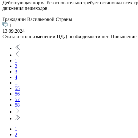
Действующая норма безосновательно требует остановки всех тр
движения пешеходов.
Гражданин Васильковой Страны
1
13.09.2024
Считаю что в изменении ПДД необходимости нет. Повышение ч
1
2
3
4
...
55
56
57
58
1
2