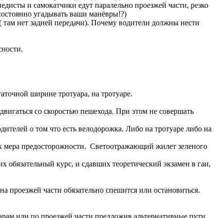
педисты и самокатчики едут паралельно проезжей части, резко
о постоянно угадывать ваши манёвры!?)
( там нет задней передачи). Почему водители должны нести
сности.
таточной ширине тротуара, на тротуаре.
 двигаться со скоростью пешехода. При этом не совершать
ителей о том что есть велодорожка. Либо на тротуаре либо на
н как мера предосторожности. Светоотражающий жилет зеленого
х обязательный курс, и сдавших теоретический экзамен в гаи,
на проезжей части обязательно спешится или остановиться.
арам или по проезжей части предложив альтернативные пути