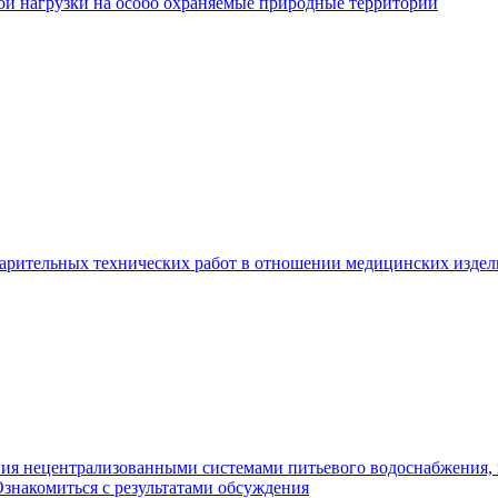
й нагрузки на особо охраняемые природные территории
арительных технических работ в отношении медицинских изде
ия нецентрализованными системами питьевого водоснабжения, в
знакомиться с результатами обсуждения