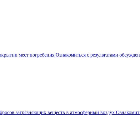
акрытии мест погребения
Ознакомиться с результатами обсужде
бросов загрязняющих веществ в атмосферный воздух
Ознакомить