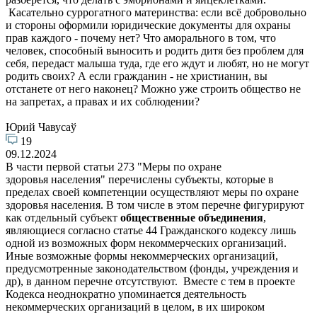
Касательно суррогатного материнства: если всё добровольно
и стороны оформили юридические документы для охраны
прав каждого - почему нет? Что аморального в том, что
человек, способный выносить и родить дитя без проблем для
себя, передаст малыша туда, где его ждут и любят, но не могут
родить своих? А если гражданин - не христианин, вы
отстанете от него наконец? Можно уже строить общество не
на запретах, а правах и их соблюдении?
Юрий Чавусаў
19
09.12.2024
В части первой статьи 273 "Меры по охране
здоровья населения" перечислены субъекты, которые в
пределах своей компетенции осуществляют меры по охране
здоровья населения. В том числе в этом перечне фигурируют
как отдельный субъект
общественные объединения
,
являющиеся согласно статье 44 Гражданского кодексу лишь
одной из возможных форм некоммерческих организаций.
Иные возможные формы некоммерческих организаций,
предусмотренные законодательством (фонды, учреждения и
др), в данном перечне отсутствуют. Вместе с тем в проекте
Кодекса неоднократно упоминается деятельность
некоммерческих организаций в целом, в их широком