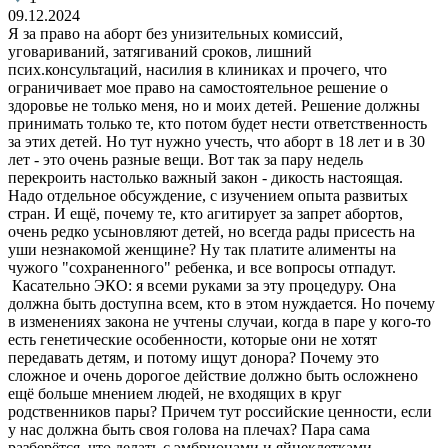
09.12.2024
Я за право на аборт без унизительных комиссий,
уговариваний, затягиваний сроков, лишний
псих.консультаций, насилия в клиниках и прочего, что
ограничивает мое право на самостоятельное решение о
здоровье не только меня, но и моих детей. Решение должны
принимать только те, кто потом будет нести ответственность
за этих детей. Но тут нужно учесть, что аборт в 18 лет и в 30
лет - это очень разные вещи. Вот так за пару недель
перекроить настолько важный закон - дикость настоящая.
Надо отдельное обсуждение, с изучением опыта развитых
стран. И ещё, почему те, кто агитирует за запрет абортов,
очень редко усыновляют детей, но всегда рады присесть на
уши незнакомой женщине? Ну так платите алименты на
чужого "сохраненного" ребенка, и все вопросы отпадут.
Касательно ЭКО: я всеми руками за эту процедуру. Она
должна быть доступна всем, кто в этом нуждается. Но почему
в изменениях закона не учтены случаи, когда в паре у кого-то
есть генетические особенности, которые они не хотят
передавать детям, и потому ищут донора? Почему это
сложное и очень дорогое действие должно быть осложнено
ещё больше мнением людей, не входящих в круг
родственников пары? Причем тут российские ценности, если
у нас должна быть своя голова на плечах? Пара сама
разберётся, что делать с эмбрионами и яйцеклетками.