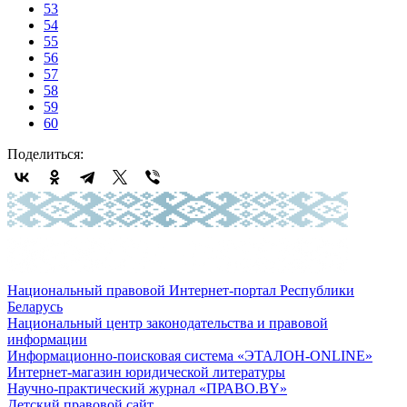
53
54
55
56
57
58
59
60
Поделиться:
Национальный правовой Интернет-портал Республики
Беларусь
Национальный центр законодательства и правовой
информации
Информационно-поисковая система «ЭТАЛОН-ONLINE»
Интернет-магазин юридической литературы
Научно-практический журнал «ПРАВО.BY»
Детский правовой сайт