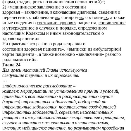
форма, стадия, риск возникновения осложнений)»;
2) «медицинское заключение о состоянии
здоровья – заключение, включающее диагноз
ы
, сведения о
перенесенных заболевани
ях
, синдром
ах
, состояни
ях
, а также
иные сведения о
состоянии здоровья
пациента,
составленное
и утвержденное
в
случаях и порядке
, определенном
настоящим Кодексом и иным законодательством о
здравоохранении».
На практике это разного рода «справки о
состоянии здоровья пациента», «выписки из амбулаторной
карты пациента», а также возможно «заключения» разного
рода «комиссий».
Глава 24
Для целей настоящей Главы используются
следующие термины и их определения:
…
эпидемиологическое расследование –
комплекс мероприятий по установлению причин и условий,
приведших к возникновению и распространению случая
(случаев) инфекционных заболеваний, подозрений на
инфекционные заболевания, носительства возбудителей
инфекционных заболеваний, серьезных нежелательных
реакций на иммунобиологические лекарственные препараты,
случаев контактов с животными и членистоногими,
имеющих медицинское значение, по результатам проведения