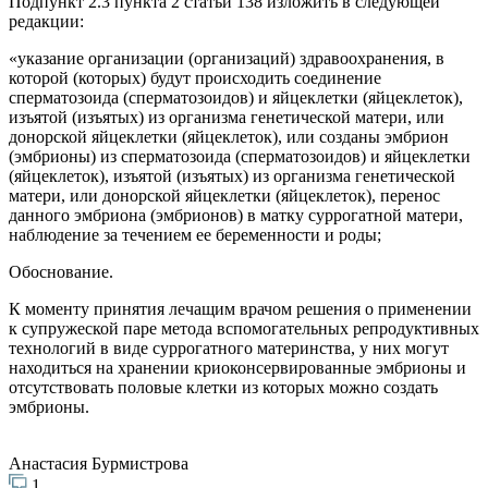
Подпункт 2.3 пункта 2 статьи 138 изложить в следующей
редакции:
«указание организации (организаций) здравоохранения, в
которой (которых) будут происходить соединение
сперматозоида (сперматозоидов) и яйцеклетки (яйцеклеток),
изъятой (изъятых) из организма генетической матери, или
донорской яйцеклетки (яйцеклеток), или созданы эмбрион
(эмбрионы) из сперматозоида (сперматозоидов) и яйцеклетки
(яйцеклеток), изъятой (изъятых) из организма генетической
матери, или донорской яйцеклетки (яйцеклеток), перенос
данного эмбриона (эмбрионов) в матку суррогатной матери,
наблюдение за течением ее беременности и роды;
Обоснование.
К моменту принятия лечащим врачом решения о применении
к супружеской паре метода вспомогательных репродуктивных
технологий в виде суррогатного материнства, у них могут
находиться на хранении криоконсервированные эмбрионы и
отсутствовать половые клетки из которых можно создать
эмбрионы.
Анастасия Бурмистрова
1