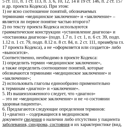
5 ст. 111, п. 1 ст. 113, п. 3, 6, 10, 12, 14 и 19 ст. 146, п. 2 ст. 157
и др. проекта Кодекса). При этом:
1) не ясно соотношение понятий, обозначаемых
терминами «медицинское заключение» и «заключение» –
является ли первое понятие частью второго?
2) по тексту проекта Кодекса используются
грамматические конструкции «установление диагноза» и
«постановка диагноза» (подп. 1.7 п. 1 ст. 1, п. 6 ст. 39, подп.
1.12 п. 1 ст. 79, подп. 8.12 п. 8 ст. 84, п. 2 ст. 111, преамбула гл.
17 проекта Кодекса), а не «оформляется или создается» либо
«выносится».
Соответственно, необходимо в проекте Кодекса:
1) определить термин «медицинское заключение»,
а также определить соотношение понятий, которые
обозначаются терминами «медицинское заключение» и
«заключение»;
2) использовать глаголы единообразно применительно
к терминам «диагноз» и «заключение».
5. Из вышеизложенного следует, что «диагноз»
– это не «медицинское заключение» и не «о состоянии
здоровья пациента».
6. Предлагаются следующие определения терминов:
1) «диагноз – содержащиеся в медицинском
документе
сведения
о наличии либо отсутствии у пациента
заболевания, синдрома, состояния
и их характеристике (вид,