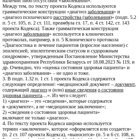
наличии либо отсутствии «заболеваний».
Между тем, по тексту проекта Кодекса используются
грамматические конструкции «диагноз
заболевания
» и
«диагноз психического
расстройства (заболевания)
» (подп. 5.2
п. 5 ст. 105, п. 2 ст. 111, преамбула гл. 17, п. 4 ст. 142, ст. 143
проекта Кодекса). Также грамматическая конструкция
«диагноз
заболевания
» используется в клинических
протоколах, например, в п. 5 Клинического протокола
«Диагностика и лечение пациентов (взрослое население) с
эпилепсией, эпилептическим статусом и судорожным
синдромом», утвержденным Постановление Министерства
здравоохранения Республики Беларусь от 18.08.2023 № 119, и
др. Очевидно, что «оценка состояния здоровья пациента» и
«диагноз заболевания» – не одно и тоже.
3. В подп. 1.32 п. 1 ст. 1 проекта Кодекса содержится
следующее определение: «медицинский документ –
документ
,
содержащий
диагноз
и (или)
иные сведения
о состоянии
здоровья пациента
…». Из чего следует:
1) «диагноз» – это «сведения», которые содержатся
в «документе», а не «медицинское заключение»;
2) «сведения о состоянии здоровья пациента»
включают не только «диагноз».
4. По тексту проекта Кодекса широко используется
термин «заключение», которое «оформляется или создается»
(п. 2 ст. 107 проекта Кодекса), «выносится» (п. 5 и 6 ст. 108, п.