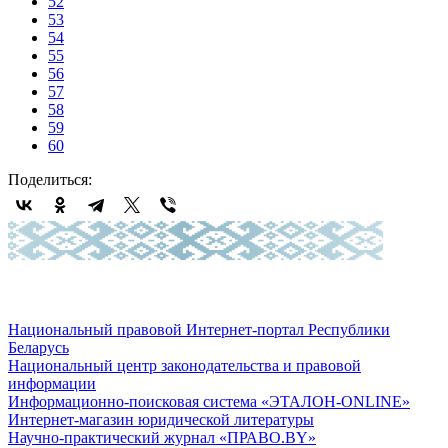
52
53
54
55
56
57
58
59
60
Поделиться:
Национальный правовой Интернет-портал Республики
Беларусь
Национальный центр законодательства и правовой
информации
Информационно-поисковая система «ЭТАЛОН-ONLINE»
Интернет-магазин юридической литературы
Научно-практический журнал «ПРАВО.BY»