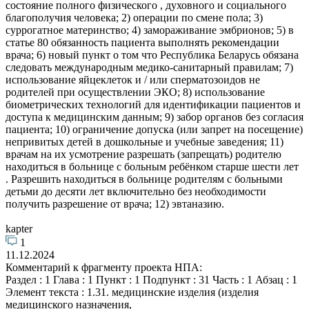
состояние полного физического , духовного и социального
благополучия человека; 2) операции по смене пола; 3)
суррогатное материнство; 4) замораживание эмбрионов; 5) в
статье 80 обязанность пациента выполнять рекомендации
врача; 6) новый пункт о том что Республика Беларусь обязана
следовать международным медико-санитарный правилам; 7)
использование яйцеклеток и / или сперматозоидов не
родителей при осуществлении ЭКО; 8) использование
биометрических технологий для идентификации пациентов и
доступа к медицинским данным; 9) забор органов без согласия
пациента; 10) ограничение допуска (или запрет на посещение)
непривитых детей в дошкольные и учебные заведения; 11)
врачам на их усмотрение разрешать (запрещать) родителю
находиться в больнице с больным ребёнком старше шести лет
. Разрешить находиться в больнице родителям с больными
детьми до десяти лет включительно без необходимости
получить разрешение от врача; 12) эвтаназию.
kapter
1
11.12.2024
Комментарий к фрагменту проекта НПА:
Раздел : 1 Глава : 1 Пункт : 1 Подпункт : 31 Часть : 1 Абзац : 1
Элемент текста : 1.31. медицинские изделия (изделия
медицинского назначения,