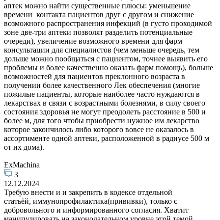
аптек можно найти существенные плюсы: уменьшение
времени контакта пациентов друг с другом и снижение
возможного распространения инфекций (в густо проходимой
зоне две-три аптеки позволят разделить потенциальные
очереди), увеличение возможного времени для фарм
консультации для специалистов (чем меньше очередь, тем
дольше можно пообщаться с пациентом, точнее выявить его
проблемы и более качественно оказать фарм помощь), больше
возможностей для пациентов преклонного возраста в
получении более качественного Лек обеспечения (многие
пожилые пациенты, которые наиболее часто нуждаются в
лекарствах в связи с возрастными болезнями, в силу своего
состояния здоровья не могут преодолеть расстояние в 500 и
более м, для того чтобы приобрести нужное им лекарство
которое закончилось либо которого вовсе не оказалось в
ассортименте одной аптеки, расположенной в радиусе 500 м
от их дома).
ExMachina
3
12.12.2024
Требую внести и и закрепить в кодексе отдельной
статьёй, иммунопрофилактика(прививки), только с
добровольного и информированного согласия. Хватит
манипулировать на законодательном уровне этой темой,