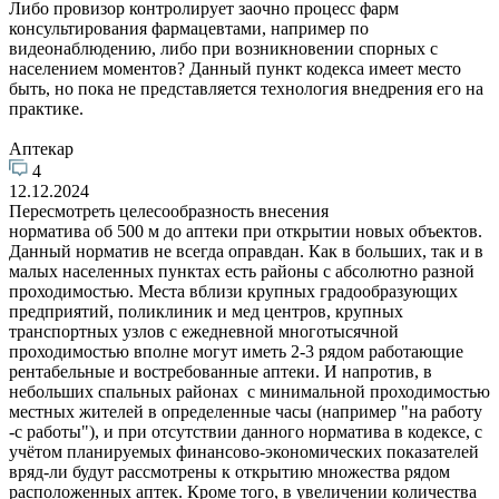
Либо провизор контролирует заочно процесс фарм
консультирования фармацевтами, например по
видеонаблюдению, либо при возникновении спорных с
населением моментов? Данный пункт кодекса имеет место
быть, но пока не представляется технология внедрения его на
практике.
Аптекар
4
12.12.2024
Пересмотреть целесообразность внесения
норматива об 500 м до аптеки при открытии новых объектов.
Данный норматив не всегда оправдан. Как в больших, так и в
малых населенных пунктах есть районы с абсолютно разной
проходимостью. Места вблизи крупных градообразующих
предприятий, поликлиник и мед центров, крупных
транспортных узлов с ежедневной многотысячной
проходимостью вполне могут иметь 2-3 рядом работающие
рентабельные и востребованные аптеки. И напротив, в
небольших спальных районах с минимальной проходимостью
местных жителей в определенные часы (например "на работу
-с работы"), и при отсутствии данного норматива в кодексе, с
учётом планируемых финансово-экономических показателей
вряд-ли будут рассмотрены к открытию множества рядом
расположенных аптек. Кроме того, в увеличении количества