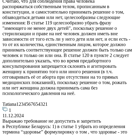
Считаю, что для соблюдения права человека
распоряжаться собственным телом, прописанным в
конституции, и самостоятельно принимать решение о том,
обзаводиться детьми или нет, целесообразны следующие
изменения: В статье 119 целесообразно убрать фразу
"имеющего не менее двух детей", поскольку решение о
стерилизации и праве на неё человек должен иметь вне
зависимости от того есть ли у него дети или нет, и если есть -
то от их количества, единственным лицом, которое должно
принимать соответствующее решение должен быть только сам
человек и только он или она. В статье 120 в пункте 2 следует
дополнительно указать, что во время предабортного
консультирования запрещается склонять и агитировать
женщину к принятию того или иного решения (в т.ч.
отговаривать её от аборта при отсутствии на то прямых
медицинских показаний), поскольку решение о том, рожать
или нет женщина должна принимать сама без
психологического давления на неё.
Tatiana1234567654321
1
11.12.2024
Выражаю требование не допустить и запретить
в Республике Беларусь: 1) в статье 1 убрать из определения
термина “здоровье” формулировку о том , что здоровье - это