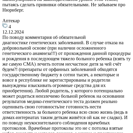
пытаясь сделать прививки обязательными. Не забываем про
Нюрнберг.
Аптекар
4
12.12.2024
По поводу комментария об обязательной
диагностике генетических заболеваний. В случае отказа на
добровольной основе (при наличии осложненного
генетического анамнеза!!!) от прохождения данной процедуры
и рождения в последующем тяжело больного ребенка (взять ту
же самую СМА) лечить потом несчастное дитя за чей счёт
будем?! (препараты от орфанных заболеваний обходятся
государственному бюджету в сотни тысяч, а некоторые и
вовсе в республике не зарегистрированы и родители
вынуждены изыскивать огромные средства для их
приобретения). Любой родитель, у которого потенциально
может родиться неизлечимо больной ребенок на основании
результатов медико-генетического теста должен реально
оценивать свою готовность/не готовность нести
ответственность за больного ребенка всю свою жизнь (ведь в
домах-интернатах таким деткам живётся ой как не сладко). И
по поводу неукоснительного соблюдения врачебных
протоколов. Врачебные протоколы это не с потолка взятые