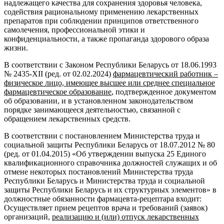
надлежащего качества для сохранения здоровья человека,
содействия рациональному применению лекарственных
препаратов при соблюдении принципов ответственного
самолечения, профессиональной этики и
конфиденциальности, а также пропаганда здорового образа
жизни.
В соответствии с Законом Республики Беларусь от 18.06.1993
№ 2435-XII (ред. от 02.02.2024)
фармацевтический работник –
физическое лицо, имеющее высшее или среднее специальное
фармацевтическое образование
, подтвержденное документом
об образовании, и в установленном законодательством
порядке занимающееся деятельностью, связанной с
обращением лекарственных средств.
В соответствии с постановлением Министерства труда и
социальной защиты Республики Беларусь от 18.07.2012 № 80
(ред. от 01.04.2015) «Об утверждении выпуска 25 Единого
квалификационного справочника должностей служащих и об
отмене некоторых постановлений Министерства труда
Республики Беларусь и Министерства труда и социальной
защиты Республики Беларусь и их структурных элементов» в
должностные обязанности фармацевта-рецептара входит:
Осуществляет прием рецептов врача и требований (заявок)
организаций,
реализацию и (или) отпуск лекарственных