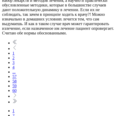
набор лекарств и методов лечения, а научно и практически
обусловленные методики, которые в большинстве случаев
дают положительную динамику в лечении. Если их не
соблюдать, так зачем в принципе ходить к врачу?! Можно
изначально в домашних условиях лечится тем, что сам
выдумаешь. И как в таком случае врач может гарантировать
излечение, если назначенное им лечение пациент опровергает.
Считаю обе нормы обоснованными.
1
2
3
4
...
57
58
59
60
1
2