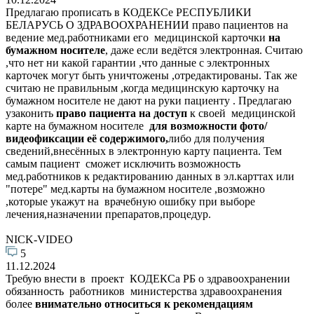
Предлагаю прописать в КОДЕКСе РЕСПУБЛИКИ
БЕЛАРУСЬ О ЗДРАВООХРАНЕНИИ право пациентов на
ведение мед.работниками его медицинской карточки
на
бумажном носителе
, даже если ведётся электронная. Считаю
,что нет ни какой гарантии ,что данные с электронных
карточек могут быть уничтожены ,отредактированы. Так же
считаю не правильным ,когда медицинскую карточку на
бумажном носителе не дают на руки пациенту . Предлагаю
узаконить
право пациента на доступ
к своей медицинской
карте на бумажном носителе
для возможности фото/
видеофиксации её содержимого,
либо для получения
сведений,внесённых в электронную карту пациента. Тем
самым пациент сможет исключить возможность
мед.работников к редактированию данных в эл.карттах или
"потере" мед.карты на бумажном носителе ,возможно
,которые укажут на врачебную ошибку при выборе
лечения,назначении препаратов,процедур.
NICK-VIDEO
5
11.12.2024
Требую внести в проект КОДЕКСа РБ о здравоохранении
обязанность работников министерства здравоохранения
более
внимательно относиться к рекомендациям