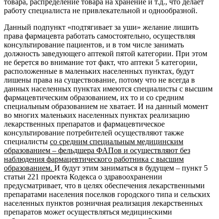
товара, распределение товара на хранение и т.д., что делает
работу специалиста не привлекательной и однообразной.
Данный подпункт «подтягивает за уши» желание лишить
права фармацевта работать самостоятельно, осуществляя
консультирование пациентов, и в том числе занимать
должность заведующего аптекой пятой категории. При этом
не берется во внимание тот факт, что аптеки 5 категории,
расположенные в маленьких населенных пунктах, будут
лишены права на существование, потому что не всегда в
данных населенных пунктах имеются специалисты с высшим
фармацевтическим образованием, их то и со средним
специальным образованием не хватает. И на данный момент
во многих маленьких населенных пунктах реализацию
лекарственных препаратов и фармацевтическое
консультирование потребителей осуществляют также
специалисты
со средним специальным медицинским
образованием – фельдшера ФАПов и осуществляют без
наблюдения фармацевтического работника с высшим
образованием.
И будут этим заниматься в будущем – пункт 5
статьи 221 проекта Кодекса о здравоохранении
предусматривает, что в целях обеспечения лекарственными
препаратами населения поселков городского типа и сельских
населенных пунктов розничная реализация лекарственных
препаратов может осуществляться медицинскими