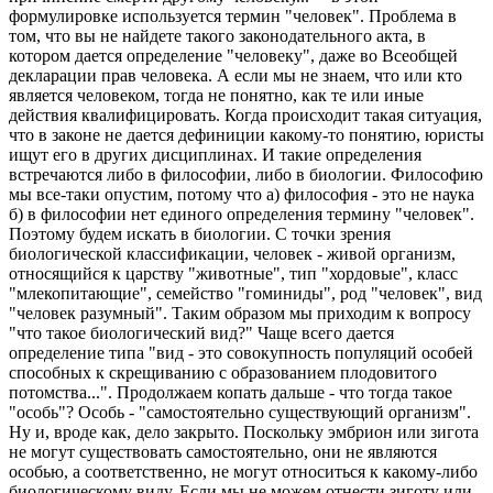
формулировке используется термин "человек". Проблема в
том, что вы не найдете такого законодательного акта, в
котором дается определение "человеку", даже во Всеобщей
декларации прав человека. А если мы не знаем, что или кто
является человеком, тогда не понятно, как те или иные
действия квалифицировать. Когда происходит такая ситуация,
что в законе не дается дефиниции какому-то понятию, юристы
ищут его в других дисциплинах. И такие определения
встречаются либо в философии, либо в биологии. Философию
мы все-таки опустим, потому что а) философия - это не наука
б) в философии нет единого определения термину "человек".
Поэтому будем искать в биологии. С точки зрения
биологической классификации, человек - живой организм,
относящийся к царству "животные", тип "хордовые", класс
"млекопитающие", семейство "гоминиды", род "человек", вид
"человек разумный". Таким образом мы приходим к вопросу
"что такое биологический вид?" Чаще всего дается
определение типа "вид - это совокупность популяций особей
способных к скрещиванию с образованием плодовитого
потомства...". Продолжаем копать дальше - что тогда такое
"особь"? Особь - "самостоятельно существующий организм".
Ну и, вроде как, дело закрыто. Поскольку эмбрион или зигота
не могут существовать самостоятельно, они не являются
особью, а соответственно, не могут относиться к какому-либо
биологическому виду. Если мы не можем отнести зиготу или