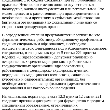
содержание. Это создает сложности при ее применении на
практике. Неясно, как именно должно осуществляться
наблюдение, какими инструментами или регламентами. Это
может привести к разночтениям при правоприменении и
необоснованным претензиям к субъектам хозяйствования
(аптечным организациям) по формальным признакам со
стороны контролирующих органов.
В определенной степени представляется нелогичным, что
фармацевтическому работнику, обладающему профильным
средним специальным образованием, необходимо
осуществлять свою деятельность под наблюдением провизора-
специалиста, в то время как пункт 5 статьи 221 проекта
Кодекса «О здравоохранении» допускает реализацию
лекарственных средств медицинскими работниками
государственных организаций здравоохранения,
работающими в фельдшерско-акушерских пунктах,
передвижных медицинских комплексах, санаторно-
курортных и оздоровительных организациях, без
необходимости наличия профильного фармацевтического
образования и без какого-либо наблюдения.
На наш взгляд, норма подпункта 12.3 пункта 12 статьи 221
содержит признаки дискриминации фармацевтов с средним
специальным образованием, ограничивая их
профессиональные права по сравнению с коллегами,