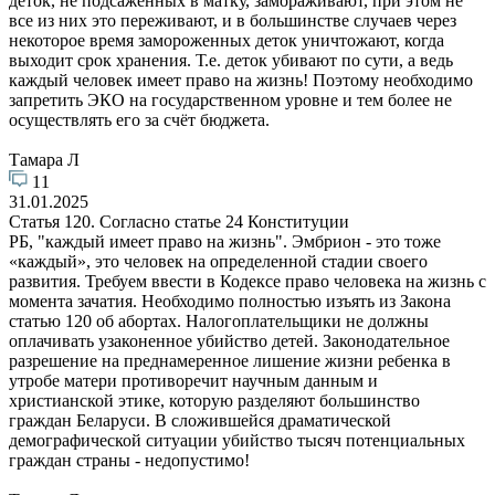
деток, не подсаженных в матку, замораживают, при этом не
все из них это переживают, и в большинстве случаев через
некоторое время замороженных деток уничтожают, когда
выходит срок хранения. Т.е. деток убивают по сути, а ведь
каждый человек имеет право на жизнь! Поэтому необходимо
запретить ЭКО на государственном уровне и тем более не
осуществлять его за счёт бюджета.
Тамара Л
11
31.01.2025
Статья 120. Согласно статье 24 Конституции
РБ, "каждый имеет право на жизнь". Эмбрион - это тоже
«каждый», это человек на определенной стадии своего
развития. Требуем ввести в Кодексе право человека на жизнь с
момента зачатия. Необходимо полностью изъять из Закона
статью 120 об абортах. Налогоплательщики не должны
оплачивать узаконенное убийство детей. Законодательное
разрешение на преднамеренное лишение жизни ребенка в
утробе матери противоречит научным данным и
христианской этике, которую разделяют большинство
граждан Беларуси. В сложившейся драматической
демографической ситуации убийство тысяч потенциальных
граждан страны - недопустимо!