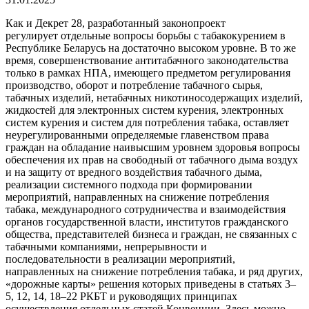
Как и Декрет 28, разработанный законопроект
регулирует отдельные вопросы борьбы с табакокурением в
Республике Беларусь на достаточно высоком уровне. В то же
время, совершенствование антитабачного законодательства
только в рамках НПА, имеющего предметом регулирования
производство, оборот и потребление табачного сырья,
табачных изделий, нетабачных никотиносодержащих изделий,
жидкостей для электронных систем курения, электронных
систем курения и систем для потребления табака, оставляет
неурегулированными определяемые главенством права
граждан на обладание наивысшим уровнем здоровья вопросы
обеспечения их прав на свободный от табачного дыма воздух
и на защиту от вредного воздействия табачного дыма,
реализации системного подхода при формировании
мероприятий, направленных на снижение потребления
табака, международного сотрудничества и взаимодействия
органов государственной власти, институтов гражданского
общества, представителей бизнеса и граждан, не связанных с
табачными компаниями, непрерывности и
последовательности в реализации мероприятий,
направленных на снижение потребления табака, и ряд других,
«дорожные карты» решения которых приведены в статьях 3–
5, 12, 14, 18–22 РКБТ и руководящих принципах
осуществления отдельных статей Конвенции. Здесь можно