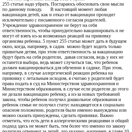
255 статьи надо убрать. Постараюсь обосновать свои мысли
по данному поводу. В настоящий момент любая
вакцинация детей, как и отказ от вакцинации проходит
исключительно с письменного согласия родителей.
Учреждение здравоохранение не берут на себя
ответственность, чтобы принудительно вакцинировать и не
могут её взять из-за возможных реакций на прививку
организма ребенка. 5 пункт 255 статьи может дать в будущем
окно, когда, например, в садик можно будет ходить только
привитым детям, при этом ответственность за вакцинацию
будут брать на себя родители, давая согласия, ведь у них не
останется выбора, ведь может случиться так, что ребенок
должен вакцинироваться для обучении в садике. При этом,
например, в случае аллергической реакции ребенка на
прививку с летальным исходом, я считаю у родителей будет
права подать в суд на Министерством здравоохранения и
Министерством образования, в случае если родители до этого
не делали вакцинацию ребенку, а из-за новых требований
закона, чтобы ребенок получил дошкольное образования и
ребенок семьи не получил статус находящегося в социально
опасном положении, родителя были именно вынуждены или
можно сказать принуждены, сделать прививки. Важно
отметить, что есть дети в аллергическими реакциями и общий
подход здесь не может быть, тем более что именно по закону
родители отвечают за детей, это указано, например, в главе 10