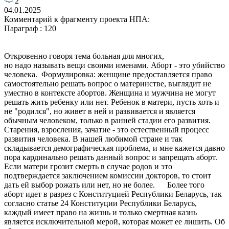
2
04.01.2025
Комментарий к фрагменту проекта НПА:
Параграф : 120
Откровенно говоря тема больная для многих,
но надо называть вещи своими именами. Аборт - это убийство
человека. Формулировка: женщине предоставляется право
самостоятельно решать вопрос о материнстве, выглядит не
уместно в контексте абортов. Женщина и мужчина не могут
решать жить ребенку или нет. Ребенок в матери, пусть хоть и
не "родился", но живет в ней и развивается и является
обычным человеком, только в ранней стадии его развития.
Старения, взросления, зачатие - это естественный процесс
развития человека. В нашей любимой стране и так
складывается демографическая проблема, и мне кажется давно
пора кардинально решать данный вопрос и запрещать аборт.
Если матери грозит смерть в случае родов и это
подтверждается заключением комиссии докторов, то стоит
дать ей выбор рожать или нет, но не более. Более того
аборт идет в разрез с Конституцией Республики Беларусь, так
согласно статье 24 Конституции Республики Беларусь,
каждый имеет право на жизнь и только смертная казнь
является исключительной мерой, которая может ее лишить. Об