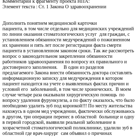
Комментарий к фрагменту проекта НПА:
Элемент текста : Ст. 1 Закона О здравоохранении
Дополнить понятием медицинской карточки
пациента, в том числе отдельно для медицинских учреждений
по линии оказания стоматологических услуг для граждан, с
установлением обязанности медучреждений о пожизненном
их хранении и пять лет после регистрации факта смерти
пациента в установленном законом сроки. Так же рассмотреть
вопрос о законодательном закреплении обязанности
работников здравоохранения по вопросу их правильного и
достоверного заполнения. В один из разделов
предлагаемого Закона внести обязанность доктора составлять
информационную записку для медучреждения в котором
пациент находится на учете о выявленных фактах причин и
условий его заболеваний, в том числе хронических. В моем
случае четыре раза оказывали хирургическую помощь по
вопросу удаления фурункулеза, а по факту оказалось, что было
необходимо удалить зуб под коронкой!!! По месту жительства
нахожусь в одном мед учреждении, фактически обслуживаюсь
в другом, три операции перенес в областной больнице и одну
в первой городской, выявили реальной заболевание в
хозрасчетной стоматологической поликлинике, удалили зуб в
областной где врач-хирург сам объявил о причинах