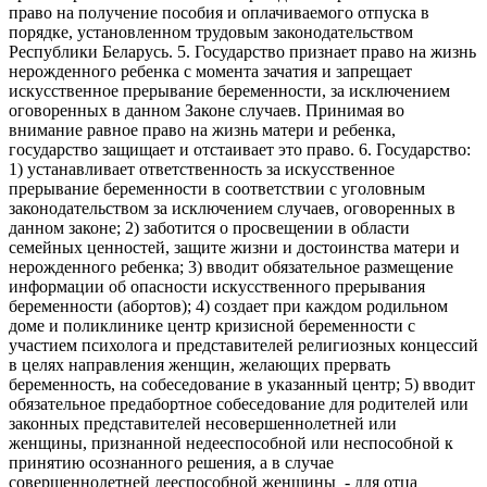
право на получение пособия и оплачиваемого отпуска в
порядке, установленном трудовым законодательством
Республики Беларусь. 5. Государство признает право на жизнь
нерожденного ребенка с момента зачатия и запрещает
искусственное прерывание беременности, за исключением
оговоренных в данном Законе случаев. Принимая во
внимание равное право на жизнь матери и ребенка,
государство защищает и отстаивает это право. 6. Государство:
1) устанавливает ответственность за искусственное
прерывание беременности в соответствии с уголовным
законодательством за исключением случаев, оговоренных в
данном законе; 2) заботится о просвещении в области
семейных ценностей, защите жизни и достоинства матери и
нерожденного ребенка; 3) вводит обязательное размещение
информации об опасности искусственного прерывания
беременности (абортов); 4) создает при каждом родильном
доме и поликлинике центр кризисной беременности с
участием психолога и представителей религиозных концессий
в целях направления женщин, желающих прервать
беременность, на собеседование в указанный центр; 5) вводит
обязательное предабортное собеседование для родителей или
законных представителей несовершеннолетней или
женщины, признанной недееспособной или неспособной к
принятию осознанного решения, а в случае
совершеннолетней дееспособной женщины - для отца