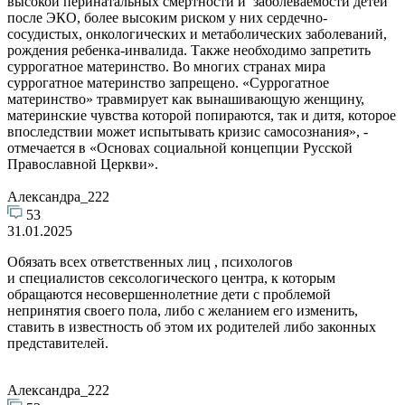
высокой перинатальных смертности и заболеваемости детей
после ЭКО, более высоким риском у них сердечно-
сосудистых, онкологических и метаболических заболеваний,
рождения ребенка-инвалида. Также необходимо запретить
суррогатное материнство. Во многих странах мира
суррогатное материнство запрещено. «Суррогатное
материнство» травмирует как вынашивающую женщину,
материнские чувства которой попираются, так и дитя, которое
впоследствии может испытывать кризис самосознания», -
отмечается в «Основах социальной концепции Русской
Православной Церкви».
Александра_222
53
31.01.2025
Обязать всех ответственных лиц , психологов
и специалистов сексологического центра, к которым
обращаются несовершеннолетние дети с проблемой
непринятия своего пола, либо с желанием его изменить,
ставить в известность об этом их родителей либо законных
представителей.
Александра_222