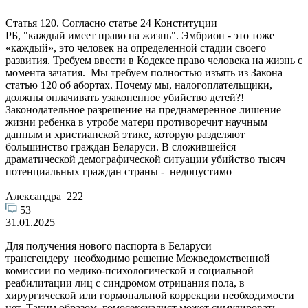
Статья 120. Согласно статье 24 Конституции
РБ, "каждый имеет право на жизнь". Эмбрион - это тоже
«каждый», это человек на определенной стадии своего
развития. Требуем ввести в Кодексе право человека на жизнь с
момента зачатия. Мы требуем полностью изъять из Закона
статью 120 об абортах. Почему мы, налогоплательщики,
должны оплачивать узаконенное убийство детей?!
Законодательное разрешение на преднамеренное лишение
жизни ребенка в утробе матери противоречит научным
данным и христианской этике, которую разделяют
большинство граждан Беларуси. В сложившейся
драматической демографической ситуации убийство тысяч
потенциальных граждан страны - недопустимо
Александра_222
53
31.01.2025
Для получения нового паспорта в Беларуси
трансгендеру необходимо решение Межведомственной
комиссии по медико-психологической и социальной
реабилитации лиц с синдромом отрицания пола, в
хирургической или гормональной коррекции необходимости
нет. Таким образом, гомосексуалист может симулировать