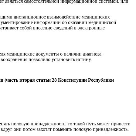
ет являться самостоятельной информационной системой, или
ающими дистанционное взаимодействие медицинских
 документирование информации об оказании медицинской
тривает собой внесение сведений в электронные
теля медицинские документы о наличии диагноза,
воохранения позволило установить истину.
и (часть вторая статьи 28 Конституции Республики
енять половую принадлежность, то такой путь может привести
- вдруг они потом захотят поменять половую принадлежность.