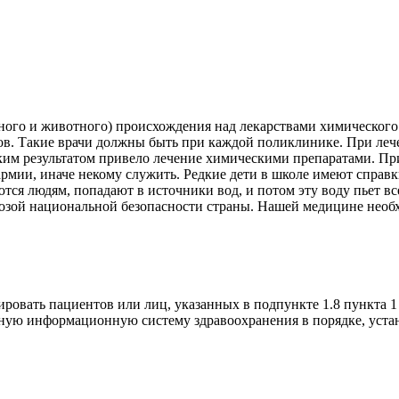
ьного и животного) происхождения над лекарствами химическог
ов. Такие врачи должны быть при каждой поликлинике. При леч
аким результатом привело лечение химическими препаратами. Пр
рмии, иначе некому служить. Редкие дети в школе имеют справк
ся людям, попадают в источники вод, и потом эту воду пьет вс
озой национальной безопасности страны. Нашей медицине необх
рмировать пациентов или лиц, указанных в подпункте 1.8 пункта 1
нную информационную систему здравоохранения в порядке, уст