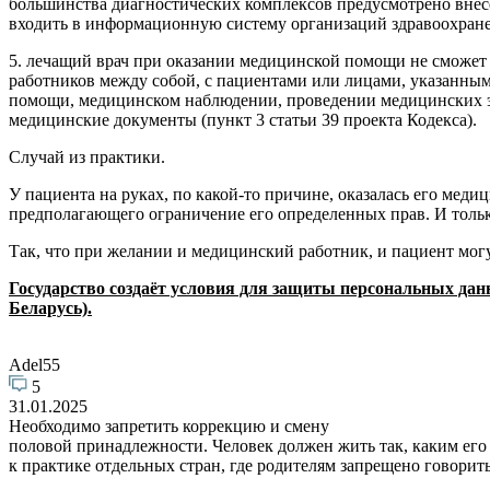
большинства диагностических комплексов предусмотрено внес
входить в информационную систему организаций здравоохран
5. лечащий врач при оказании медицинской помощи не сможе
работников между собой, с пациентами или лицами, указанным
помощи, медицинском наблюдении, проведении медицинских эк
медицинские документы (пункт 3 статьи 39 проекта Кодекса).
Случай из практики.
У пациента на руках, по какой-то причине, оказалась его мед
предполагающего ограничение его определенных прав. И тольк
Так, что при желании и медицинский работник, и пациент мо
Г
осударство создаёт условия для защиты персональных дан
Беларусь).
Adel55
5
31.01.2025
Необходимо запретить коррекцию и смену
половой принадлежности. Человек должен жить так, каким его
к практике отдельных стран, где родителям запрещено говорить