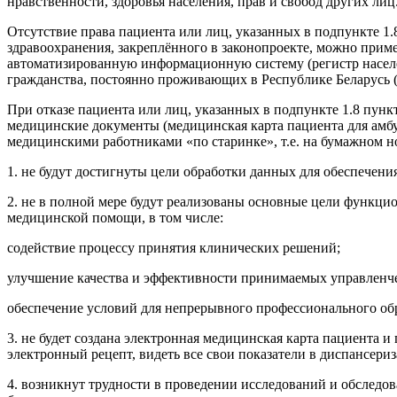
нравственности, здоровья населения, прав и свобод других лиц
Отсутствие права пациента или лиц, указанных в подпункте 1.
здравоохранения, закреплённого в законопроекте, можно прим
автоматизированную информационную систему (регистр населен
гражданства, постоянно проживающих в Республике Беларусь (З
При отказе пациента или лиц, указанных в подпункте 1.8 пунк
медицинские документы (медицинская карта пациента для амбу
медицинскими работниками «по старинке», т.е. на бумажном но
1. не будут достигнуты цели обработки данных для обеспечени
2. не в полной мере будут реализованы основные цели функц
медицинской помощи, в том числе:
содействие процессу принятия клинических решений;
улучшение качества и эффективности принимаемых управленче
обеспечение условий для непрерывного профессионального обр
3. не будет создана электронная медицинская карта пациента и
электронный рецепт, видеть все свои показатели в диспансериза
4. возникнут трудности в проведении исследований и обследо