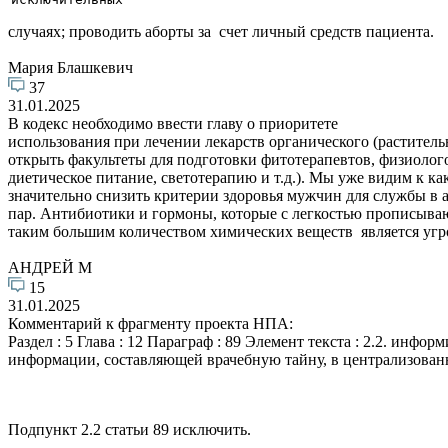
случаях; проводить аборты за счет личный средств пациента.
Мария Блашкевич
37
31.01.2025
В кодекс необходимо ввести главу о приоритете
использования при лечении лекарств органического (растител
открыть факультеты для подготовки фитотерапевтов, физиолог
диетическое питание, светотерапию и т.д.). Мы уже видим к к
значительно снизить критерии здоровья мужчин для службы в а
пар. Антибиотики и гормоны, которые с легкостью прописывают
таким большим количеством химических веществ является угр
АНДРЕЙ М
15
31.01.2025
Комментарий к фрагменту проекта НПА:
Раздел : 5 Глава : 12 Параграф : 89 Элемент текста : 2.2. инфо
информации, составляющей врачебную тайну, в централизова
Подпункт 2.2 статьи 89 исключить.