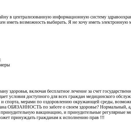
йну в централизованную информационную систему здравоохранен
лжен иметь возможность выбирать. Я не хочу иметь электронную
:
 меры
ану здоровья, включая бесплатное лечение за счет государствен
оздает условия доступного для всех граждан медицинского обслу
ры и спорта, мерами по оздоровлению окружающей среды, возмо
на ОБЯЗАННОСТЬ по заботе о своем здоровье? Нормальный, адек
 принудительную вакцинацию, и принудительные регулярные ме
не может принуждать гражданам к исполнению прав !!!