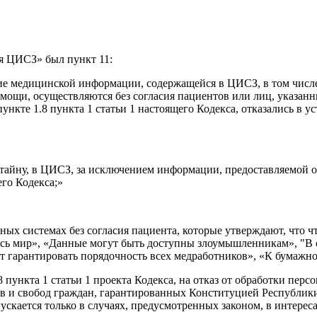
ия ЦИСЗ» был пункт 11:
нение медицинской информации, содержащейся в ЦИСЗ, в том чис
ощи, осуществляются без согласия пациентов или лиц, указанных
пункте 1.8 пункта 1 статьи 1 настоящего Кодекса, отказались в
ю тайну, в ЦИСЗ, за исключением информации, предоставляемой
его Кодекса;»
 системах без согласия пациента, которые утверждают, что чт
сь мир», «Данные могут быть доступны злоумышленникам», "В о
жет гарантировать порядочность всех медработников», «К бумаж
8 пункта 1 статьи 1 проекта Кодекса, на отказ от обработки п
в и свобод граждан, гарантированных Конституцией Республики Б
ускается только в случаях, предусмотренных законом, в интере