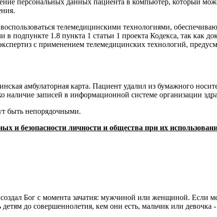
ение персональных данных пациента в компьютер, который мож
ения.
т воспользоваться телемедицинскими технологиями, обеспечив
и в подпункте 1.8 пункта 1 статьи 1 проекта Кодекса, так как
спертиз с применением телемедицинских технологий, предусма
ицинская амбулаторная карта. Пациент удалил из бумажного носи
о наличие записей в информационной системе организации здра
гут быть непорядочными.
ных и безопасности личности и общества при их использовани
 создал Бог с момента зачатия: мужчиной или женщиной. Если м
 детям до совершеннолетия, кем они есть, мальчик или девочка 