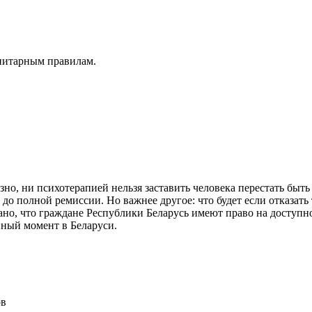
анитарным правилам.
зно, ни психотерапией нельзя заставить человека перестать быт
о до полной ремиссии. Но важнее другое: что будет если отказа
но, что граждане Республики Беларусь имеют право на доступно
нный момент в Беларуси.
ов