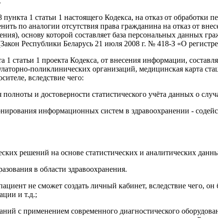
.
8 пункта 1 статьи 1 настоящего Кодекса, на отказ от обработк
енить по аналогии отсутствия права гражданина на отказ от вн
ия), основу которой составляет база персональных данных гра
акон Республики Беларусь 21 июля 2008 г. № 418-З «О регистре
та 1 статьи 1 проекта Кодекса, от внесения информации, соста
латорно-поликлинических организаций, медицинская карта стаци
сителе, вследствие чего:
я полноты и достоверности статистического учёта данных о слу
ионирования информационных систем в здравоохранении - содей
ских решений на основе статистических и аналитических данны
азования в области здравоохранения.
 пациент не сможет создать личный кабинет, вследствие чего, он
ции и т.д.;
ваний с применением современного диагностического оборудован