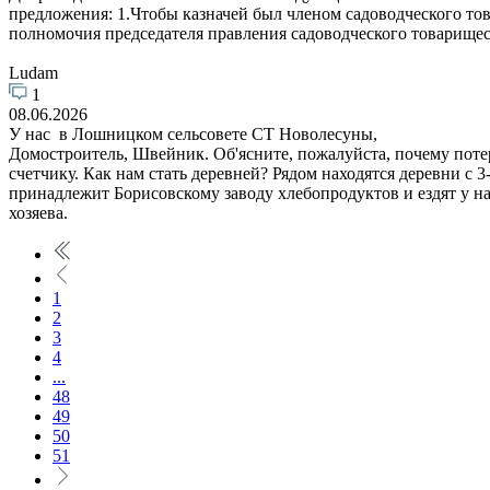
предложения: 1.Чтобы казначей был членом садоводческого то
полномочия председателя правления садоводческого товарищес
Ludam
1
08.06.2026
У нас в Лошницком сельсовете СТ Новолесуны,
Домостроитель, Швейник. Об'ясните, пожалуйста, почему потери
счетчику. Как нам стать деревней? Рядом находятся деревни с
принадлежит Борисовскому заводу хлебопродуктов и ездят у нас
хозяева.
1
2
3
4
...
48
49
50
51