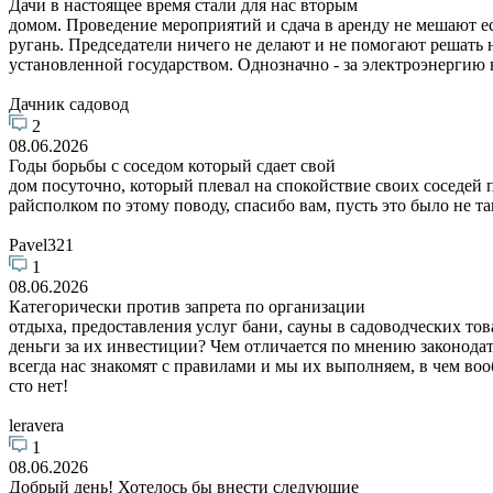
Дачи в настоящее время стали для нас вторым
домом. Проведение мероприятий и сдача в аренду не мешают е
ругань. Председатели ничего не делают и не помогают решать
установленной государством. Однозначно - за электроэнергию 
Дачник садовод
2
08.06.2026
Годы борьбы с соседом который сдает свой
дом посуточно, который плевал на спокойствие своих соседей
райсполком по этому поводу, спасибо вам, пусть это было не та
Pavel321
1
08.06.2026
Категорически против запрета по организации
отдыха, предоставления услуг бани, сауны в садоводческих то
деньги за их инвестиции? Чем отличается по мнению законодат
всегда нас знакомят с правилами и мы их выполняем, в чем воо
сто нет!
leravera
1
08.06.2026
Добрый день! Хотелось бы внести следующие