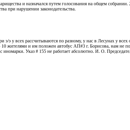
варищества и назначался путем голосования на общем собрании.
тва при нарушении законодательства.
 э/э у всех рассчитываются по разному, у нас в Лесунах у всех 
 3- 10 жителями и им положен автобус АП#3 г. Борисова, нам не
 иномарки. Указ # 155 не работает абсолютно. И. О. Председател