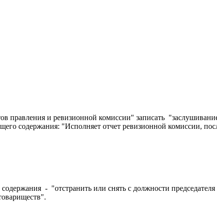
тов правления и ревизионной комиссии" записать "заслушивани
его содержания: "Исполняет отчет ревизионной комиссии, посл
одержания - "отстранить или снять с должности председателя 
 товариществ".