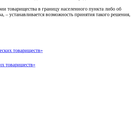
рии товарищества в границу населенного пункта либо об
а, – устанавливается возможность принятия такого решения,
ческих товариществ»
их товариществ»