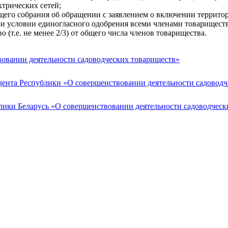
ктрических сетей;
щего собрания об обращении с заявлением о включении террито
ри условии единогласного одобрения всеми членами товариществ
(т.е. не менее 2/3) от общего числа членов товарищества.
вовании деятельности садоводческих товариществ»
дента Республики «О совершенствовании деятельности садовод
лики Беларусь «О совершенствовании деятельности садоводческ