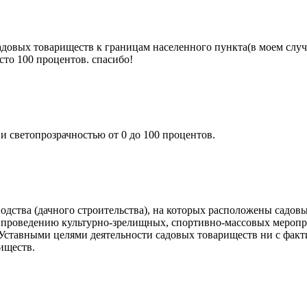
вых товариществ к границам населенного пункта(в моем случае
есто 100 процентов. спасибо!
и светопрозрачностью от 0 до 100 процентов.
одства (дачного строительства), на которых расположены садовы
 проведению культурно-зрелищных, спортивно-массовых мероприя
 Уставными целями деятельности садовых товариществ ни с фак
иществ.