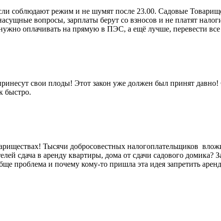
сли соблюдают режим и не шумят после 23.00. Садовые Товарище
 насущные вопросы, зарплаты берут со взносов и не платят нал
нужно оплачивать на прямую в ПЭС, а ещё лучше, перевести все
 принесут свои плоды! Этот закон уже должен был принят давно
к быстро.
вариществах! Тысячи добросовестных налогоплательщиков вложил
елей сдача в аренду квартиры, дома от сдачи садового домика? 
бще проблема и почему кому-то пришла эта идея запретить аренду