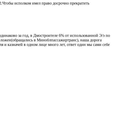
 2.Чтобы исполком имел право досрочно прекратить
одинаково за год, в Дмостроителе 6% от использованной Э/э по
 положен(обращались в Миноблпассажиртранс), наша дорога
я и казначей в одном лице много лет, ответ один мы сами себе